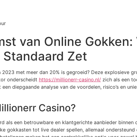
our
st van Online Gokken: 
 Standaard Zet
in 2023 met meer dan 20% is gegroeid? Deze explosieve gr
ctor onderscheidt
https://millionerr-casino.nl/
zich als een t
t een diepgaande analyse van de voordelen, risico’s en uni
llionerr Casino?
eerd als een betrouwbare en klantgerichte aanbieder binnen
ieke gokkasten tot live dealer spellen, allemaal ondersteu