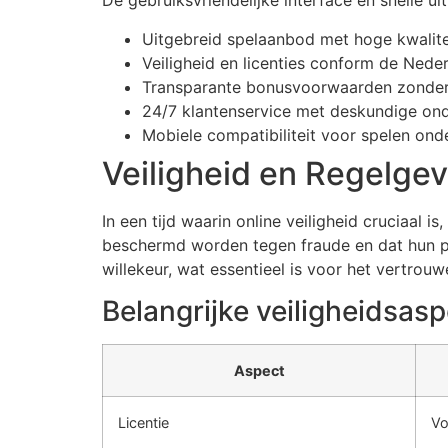
De gebruiksvriendelijke interface en snelle u
Uitgebreid spelaanbod met hoge kwalite
Veiligheid en licenties conform de Ned
Transparante bonusvoorwaarden zonder
24/7 klantenservice met deskundige on
Mobiele compatibiliteit voor spelen on
Veiligheid en Regelge
In een tijd waarin online veiligheid cruciaal i
beschermd worden tegen fraude en dat hun per
willekeur, wat essentieel is voor het vertrou
Belangrijke veiligheidsasp
Aspect
Licentie
Vo