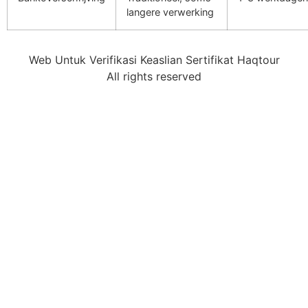
langere verwerking
Web Untuk Verifikasi Keaslian Sertifikat Haqtour
All rights reserved