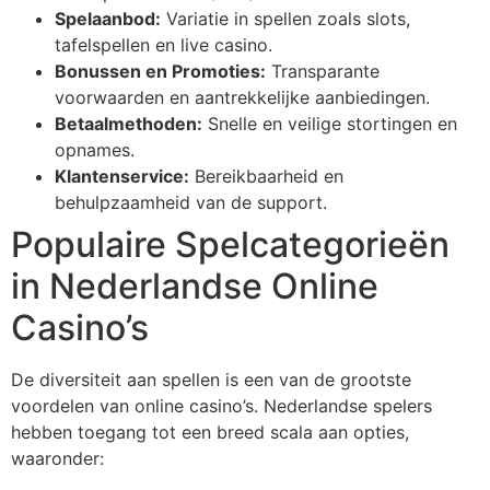
Spelaanbod:
Variatie in spellen zoals slots,
tafelspellen en live casino.
Bonussen en Promoties:
Transparante
voorwaarden en aantrekkelijke aanbiedingen.
Betaalmethoden:
Snelle en veilige stortingen en
opnames.
Klantenservice:
Bereikbaarheid en
behulpzaamheid van de support.
Populaire Spelcategorieën
in Nederlandse Online
Casino’s
De diversiteit aan spellen is een van de grootste
voordelen van online casino’s. Nederlandse spelers
hebben toegang tot een breed scala aan opties,
waaronder: