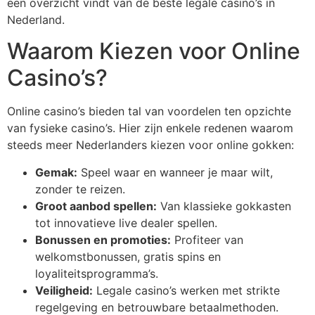
een overzicht vindt van de beste legale casino’s in
Nederland.
Waarom Kiezen voor Online
Casino’s?
Online casino’s bieden tal van voordelen ten opzichte
van fysieke casino’s. Hier zijn enkele redenen waarom
steeds meer Nederlanders kiezen voor online gokken:
Gemak:
Speel waar en wanneer je maar wilt,
zonder te reizen.
Groot aanbod spellen:
Van klassieke gokkasten
tot innovatieve live dealer spellen.
Bonussen en promoties:
Profiteer van
welkomstbonussen, gratis spins en
loyaliteitsprogramma’s.
Veiligheid:
Legale casino’s werken met strikte
regelgeving en betrouwbare betaalmethoden.