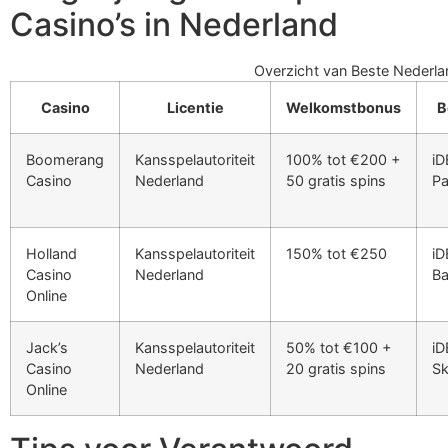
Casino’s in Nederland
Overzicht van Beste Nederla
Casino
Licentie
Welkomstbonus
B
Boomerang
Kansspelautoriteit
100% tot €200 +
iD
Casino
Nederland
50 gratis spins
Pa
Holland
Kansspelautoriteit
150% tot €250
iD
Casino
Nederland
Ba
Online
Jack’s
Kansspelautoriteit
50% tot €100 +
iD
Casino
Nederland
20 gratis spins
Skr
Online