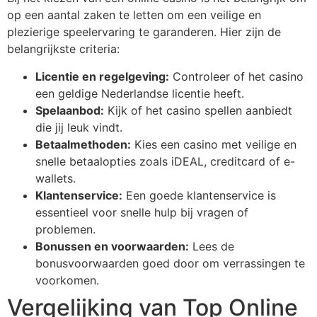
op een aantal zaken te letten om een veilige en
plezierige speelervaring te garanderen. Hier zijn de
belangrijkste criteria:
Licentie en regelgeving:
Controleer of het casino
een geldige Nederlandse licentie heeft.
Spelaanbod:
Kijk of het casino spellen aanbiedt
die jij leuk vindt.
Betaalmethoden:
Kies een casino met veilige en
snelle betaalopties zoals iDEAL, creditcard of e-
wallets.
Klantenservice:
Een goede klantenservice is
essentieel voor snelle hulp bij vragen of
problemen.
Bonussen en voorwaarden:
Lees de
bonusvoorwaarden goed door om verrassingen te
voorkomen.
Vergelijking van Top Online