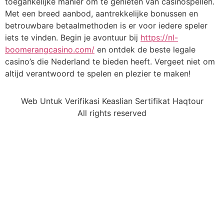
toegankelijke manier om te genieten van casinospellen.
Met een breed aanbod, aantrekkelijke bonussen en
betrouwbare betaalmethoden is er voor iedere speler
iets te vinden. Begin je avontuur bij
https://nl-
boomerangcasino.com/
en ontdek de beste legale
casino’s die Nederland te bieden heeft. Vergeet niet om
altijd verantwoord te spelen en plezier te maken!
Web Untuk Verifikasi Keaslian Sertifikat Haqtour
All rights reserved