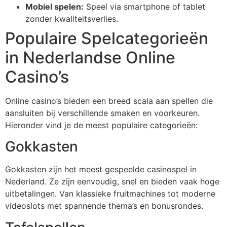
Mobiel spelen:
Speel via smartphone of tablet
zonder kwaliteitsverlies.
Populaire Spelcategorieën
in Nederlandse Online
Casino’s
Online casino’s bieden een breed scala aan spellen die
aansluiten bij verschillende smaken en voorkeuren.
Hieronder vind je de meest populaire categorieën:
Gokkasten
Gokkasten zijn het meest gespeelde casinospel in
Nederland. Ze zijn eenvoudig, snel en bieden vaak hoge
uitbetalingen. Van klassieke fruitmachines tot moderne
videoslots met spannende thema’s en bonusrondes.