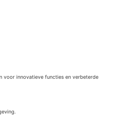
n voor innovatieve functies en verbeterde
geving.