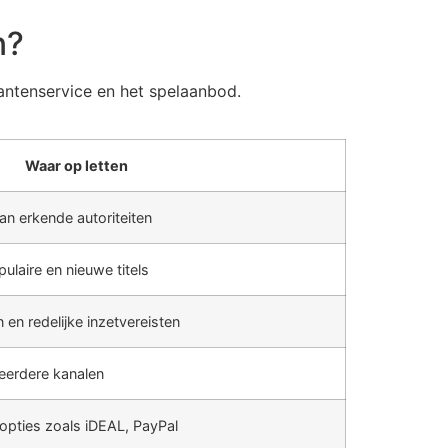
n?
klantenservice en het spelaanbod.
Waar op letten
an erkende autoriteiten
laire en nieuwe titels
en redelijke inzetvereisten
eerdere kanalen
opties zoals iDEAL, PayPal