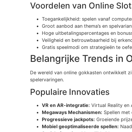
Voordelen van Online Slot
Toegankelijkheid: spelen vanaf compute
Groot aanbod aan thema’s en spelvarian
Hoge uitbetalingspercentages en bonus
Veiligheid en betrouwbaarheid bij erken
Gratis speelmodi om strategieën te oef
Belangrijke Trends in
De wereld van online gokkasten ontwikkelt z
spelervaringen.
Populaire Innovaties
VR en AR-integratie:
Virtual Reality e
Megaways Mechanismen:
Spellen met 
Progressieve jackpots:
Groeiende prijze
Mobiel geoptimaliseerde spellen:
Naadl