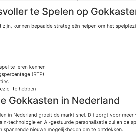
voller te Spelen op Gokkaste
zijn, kunnen bepaalde strategieën helpen om het spelplezi
spel te leren kennen
ngspercentage (RTP)
ties
lezier te hebben
e Gokkasten in Nederland
len in Nederland groeit de markt snel. Dit zorgt voor mee
hain-technologie en AI-gestuurde personalisatie zullen de s
 en spannende nieuwe mogelijkheden om te ontdekken.