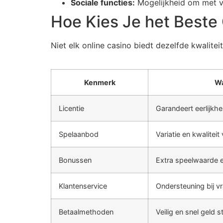
Sociale functies:
Mogelijkheid om met vr
Hoe Kies Je het Beste
Niet elk online casino biedt dezelfde kwaliteit
Kenmerk
Wa
Licentie
Garandeert eerlijkhe
Spelaanbod
Variatie en kwalitei
Bonussen
Extra speelwaarde 
Klantenservice
Ondersteuning bij 
Betaalmethoden
Veilig en snel geld