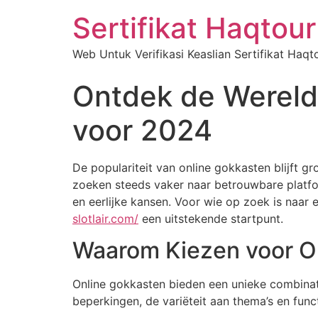
Sertifikat Haqtour
Web Untuk Verifikasi Keaslian Sertifikat Haqt
Ontdek de Wereld
voor 2024
De populariteit van online gokkasten blijft g
zoeken steeds vaker naar betrouwbare platfo
en eerlijke kansen. Voor wie op zoek is naar 
slotlair.com/
een uitstekende startpunt.
Waarom Kiezen voor O
Online gokkasten bieden een unieke combinat
beperkingen, de variëteit aan thema’s en fun