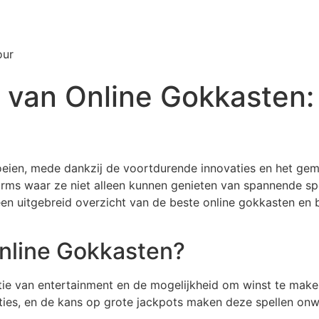
our
 van Online Gokkasten:
roeien, mede dankzij de voortdurende innovaties en het gem
rms waar ze niet alleen kunnen genieten van spannende sp
een uitgebreid overzicht van de beste online gokkasten en 
nline Gokkasten?
ie van entertainment en de mogelijkheid om winst te make
cties, en de kans op grote jackpots maken deze spellen onw