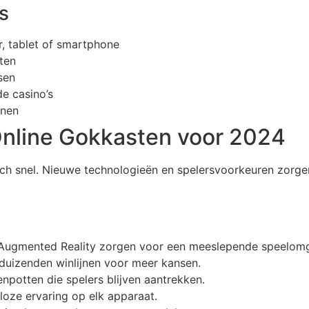
s
r, tablet of smartphone
ten
sen
de casino’s
enen
 Online Gokkasten voor 2024
ich snel. Nieuwe technologieën en spelersvoorkeuren zorge
n Augmented Reality zorgen voor een meeslepende speelom
duizenden winlijnen voor meer kansen.
npotten die spelers blijven aantrekken.
oze ervaring op elk apparaat.