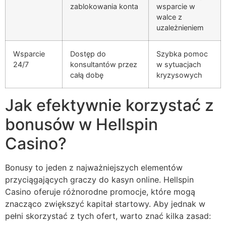
zablokowania konta
wsparcie w
walce z
uzależnieniem
Wsparcie
Dostęp do
Szybka pomoc
24/7
konsultantów przez
w sytuacjach
całą dobę
kryzysowych
Jak efektywnie korzystać z
bonusów w Hellspin
Casino?
Bonusy to jeden z najważniejszych elementów
przyciągających graczy do kasyn online. Hellspin
Casino oferuje różnorodne promocje, które mogą
znacząco zwiększyć kapitał startowy. Aby jednak w
pełni skorzystać z tych ofert, warto znać kilka zasad: