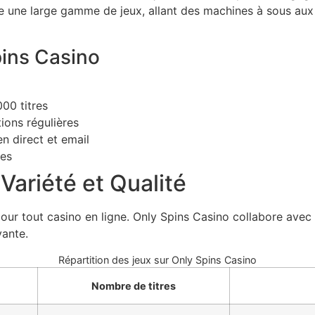
se une large gamme de jeux, allant des machines à sous aux 
pins Casino
00 titres
ons régulières
en direct et email
des
Variété et Qualité
l pour tout casino en ligne. Only Spins Casino collabore ave
vante.
Répartition des jeux sur Only Spins Casino
Nombre de titres