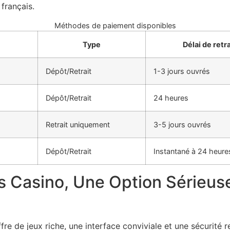
français.
Méthodes de paiement disponibles
Type
Délai de retra
Dépôt/Retrait
1-3 jours ouvrés
Dépôt/Retrait
24 heures
Retrait uniquement
3-5 jours ouvrés
Dépôt/Retrait
Instantané à 24 heure
s Casino, Une Option Sérieus
e de jeux riche, une interface conviviale et une sécurité r