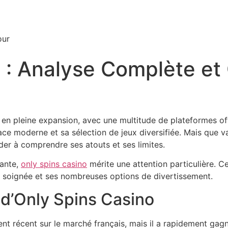
our
 : Analyse Complète et 
en pleine expansion, avec une multitude de plateformes off
ace moderne et sa sélection de jeux diversifiée. Mais que v
der à comprendre ses atouts et ses limites.
vante,
only spins casino
mérite une attention particulière. Ce
 soignée et ses nombreuses options de divertissement.
 d’Only Spins Casino
nt récent sur le marché français, mais il a rapidement gag