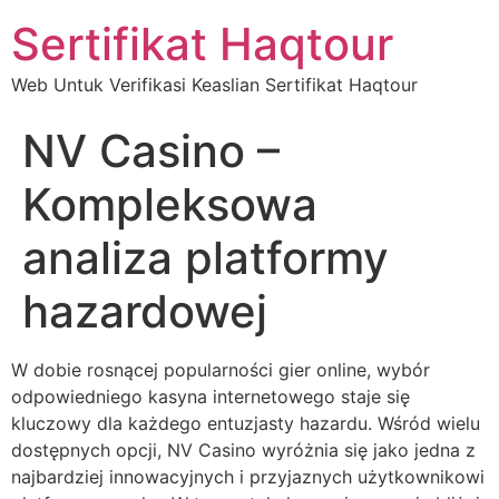
Sertifikat Haqtour
Web Untuk Verifikasi Keaslian Sertifikat Haqtour
NV Casino –
Kompleksowa
analiza platformy
hazardowej
W dobie rosnącej popularności gier online, wybór
odpowiedniego kasyna internetowego staje się
kluczowy dla każdego entuzjasty hazardu. Wśród wielu
dostępnych opcji, NV Casino wyróżnia się jako jedna z
najbardziej innowacyjnych i przyjaznych użytkownikowi