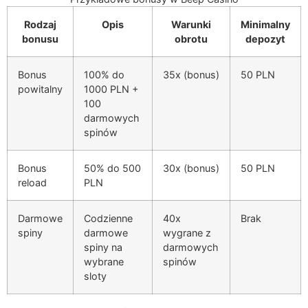
Rodzaj
Opis
Warunki
Minimalny
bonusu
obrotu
depozyt
Bonus
100% do
35x (bonus)
50 PLN
powitalny
1000 PLN +
100
darmowych
spinów
Bonus
50% do 500
30x (bonus)
50 PLN
reload
PLN
Darmowe
Codzienne
40x
Brak
spiny
darmowe
wygrane z
spiny na
darmowych
wybrane
spinów
sloty