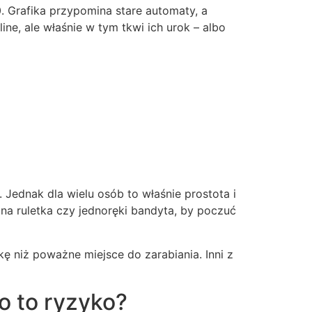
. Grafika przypomina stare automaty, a
ne, ale właśnie w tym tkwi ich urok – albo
 Jednak dla wielu osób to właśnie prostota i
zna ruletka czy jednoręki bandyta, by poczuć
ę niż poważne miejsce do zarabiania. Inni z
o to ryzyko?