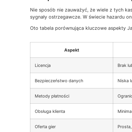
Nie sposób nie zauważyć, że wiele z tych kasy
sygnały ostrzegawcze. W świecie hazardu onl
Oto tabela porównująca kluczowe aspekty J
Aspekt
Licencja
Brak lu
Bezpieczeństwo danych
Niska l
Metody płatności
Ograni
Obsługa klienta
Minimal
Oferta gier
Prosta,