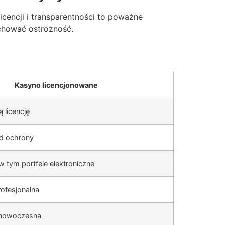
licencji i transparentności to poważne
achować ostrożność.
Kasyno licencjonowane
ą licencję
d ochrony
w tym portfele elektroniczne
ofesjonalna
 nowoczesna