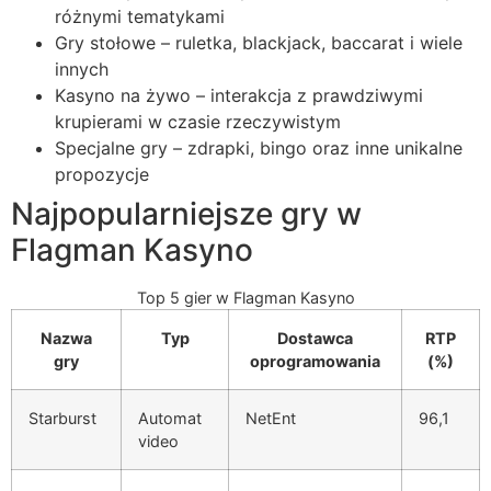
różnymi tematykami
Gry stołowe – ruletka, blackjack, baccarat i wiele
innych
Kasyno na żywo – interakcja z prawdziwymi
krupierami w czasie rzeczywistym
Specjalne gry – zdrapki, bingo oraz inne unikalne
propozycje
Najpopularniejsze gry w
Flagman Kasyno
Top 5 gier w Flagman Kasyno
Nazwa
Typ
Dostawca
RTP
gry
oprogramowania
(%)
Starburst
Automat
NetEnt
96,1
video