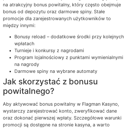
na atrakcyjny bonus powitalny, który często obejmuje
bonus od depozytu oraz darmowe spiny. Stałe
promocje dla zarejestrowanych użytkowników to
między innymi:
Bonusy reload – dodatkowe środki przy kolejnych
wpłatach
Turnieje i konkursy z nagrodami
Program lojalnościowy z punktami wymienialnymi
na nagrody
Darmowe spiny na wybrane automaty
Jak skorzystać z bonusu
powitalnego?
Aby aktywować bonus powitalny w Flagman Kasyno,
wystarczy zarejestrować konto, zweryfikować dane
oraz dokonać pierwszej wpłaty. Szczegółowe warunki
promocji są dostępne na stronie kasyna, a warto