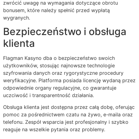
zwrócić uwagę na wymagania dotyczące obrotu
bonusem, które należy spełnić przed wypłatą
wygranych.
Bezpieczeństwo i obsługa
klienta
Flagman Kasyno dba o bezpieczeństwo swoich
użytkowników, stosując najnowsze technologie
szyfrowania danych oraz rygorystyczne procedury
weryfikacyjne. Platforma posiada licencję wydaną przez
odpowiednie organy regulacyjne, co gwarantuje
uczciwość i transparentność działania.
Obsługa klienta jest dostępna przez całą dobę, oferując
pomoc za pośrednictwem czatu na żywo, e-maila oraz
telefonu. Zespół wsparcia jest profesjonalny i szybko
reaguje na wszelkie pytania oraz problemy.