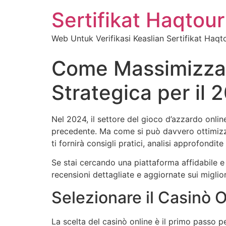
Sertifikat Haqtour
Web Untuk Verifikasi Keaslian Sertifikat Haqt
Come Massimizzare
Strategica per il 
Nel 2024, il settore del gioco d’azzardo online
precedente. Ma come si può davvero ottimizzar
ti fornirà consigli pratici, analisi approfond
Se stai cercando una piattaforma affidabile e 
recensioni dettagliate e aggiornate sui miglior
Selezionare il Casinò O
La scelta del casinò online è il primo passo pe