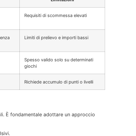
Requisiti di scommessa elevati
senza
Limiti di prelievo e importi bassi
Spesso valido solo su determinati
giochi
Richiede accumulo di punti o livelli
gali. È fondamentale adottare un approccio
sivi.