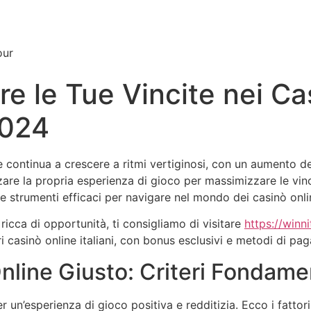
our
 le Tue Vincite nei Ca
2024
 continua a crescere a ritmi vertiginosi, con un aumento del 
e la propria esperienza di gioco per massimizzare le vincit
ite e strumenti efficaci per navigare nel mondo dei casinò on
ricca di opportunità, ti consigliamo di visitare
https://winni
i casinò online italiani, con bonus esclusivi e metodi di pa
nline Giusto: Criteri Fondame
r un’esperienza di gioco positiva e redditizia. Ecco i fattor