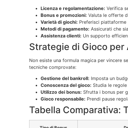
Licenza e regolamentazione:
Verifica s
Bonus e promozioni:
Valuta le offerte 
Varietà di giochi:
Preferisci piattaforme 
Metodi di pagamento:
Assicurati che sia
Assistenza clienti:
Un supporto efficient
Strategie di Gioco per 
Non esiste una formula magica per vincere se
tecniche comprovate:
Gestione del bankroll:
Imposta un budget
Conoscenza del gioco:
Studia le regole 
Utilizzo dei bonus:
Sfrutta i bonus per g
Gioco responsabile:
Prendi pause regola
Tabella Comparativa: T
Tipo di Bonus
De