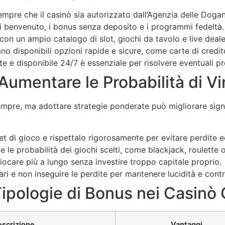
empre che il casinò sia autorizzato dall’Agenzia delle Dog
di benvenuto, i bonus senza deposito e i programmi fedeltà.
con un ampio catalogo di slot, giochi da tavolo e live deale
no disponibili opzioni rapide e sicure, come carte di credito,
e e disponibile 24/7 è essenziale per risolvere eventuali p
Aumentare le Probabilità di Vi
mpre, ma adottare strategie ponderate può migliorare signi
 di gioco e rispettalo rigorosamente per evitare perdite e
e le probabilità dei giochi scelti, come blackjack, roulette 
iocare più a lungo senza investire troppo capitale proprio.
ri e non inseguire le perdite per mantenere lucidità e contr
ipologie di Bonus nei Casinò 
scrizione
Vantaggi