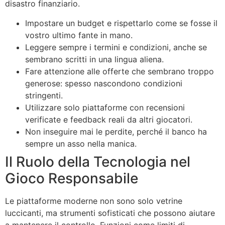
disastro finanziario.
Impostare un budget e rispettarlo come se fosse il
vostro ultimo fante in mano.
Leggere sempre i termini e condizioni, anche se
sembrano scritti in una lingua aliena.
Fare attenzione alle offerte che sembrano troppo
generose: spesso nascondono condizioni
stringenti.
Utilizzare solo piattaforme con recensioni
verificate e feedback reali da altri giocatori.
Non inseguire mai le perdite, perché il banco ha
sempre un asso nella manica.
Il Ruolo della Tecnologia nel
Gioco Responsabile
Le piattaforme moderne non sono solo vetrine
luccicanti, ma strumenti sofisticati che possono aiutare
a mantenere il controllo. Funzioni come limiti di