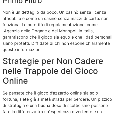
Primo Filtro
Non è un dettaglio da poco. Un casinò senza licenza
affidabile è come un casinò senza mazzi di carte: non
funziona. Le autorità di regolamentazione, come
l’Agenzia delle Dogane e dei Monopoli in Italia,
garantiscono che il gioco sia equo e che i dati personali
siano protetti. Diffidate di chi non espone chiaramente
queste informazioni.
Strategie per Non Cadere
nelle Trappole del Gioco
Online
Se pensate che il gioco d’azzardo online sia solo
fortuna, siete già a metà strada per perdere. Un pizzico
di strategia e una buona dose di scetticismo possono
fare la differenza tra un’esperienza divertente e un