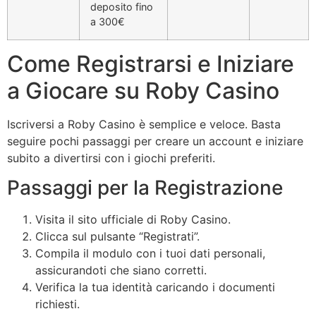
deposito fino
a 300€
Come Registrarsi e Iniziare
a Giocare su Roby Casino
Iscriversi a Roby Casino è semplice e veloce. Basta
seguire pochi passaggi per creare un account e iniziare
subito a divertirsi con i giochi preferiti.
Passaggi per la Registrazione
Visita il sito ufficiale di Roby Casino.
Clicca sul pulsante “Registrati”.
Compila il modulo con i tuoi dati personali,
assicurandoti che siano corretti.
Verifica la tua identità caricando i documenti
richiesti.