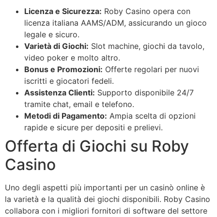
Licenza e Sicurezza:
Roby Casino opera con
licenza italiana AAMS/ADM, assicurando un gioco
legale e sicuro.
Varietà di Giochi:
Slot machine, giochi da tavolo,
video poker e molto altro.
Bonus e Promozioni:
Offerte regolari per nuovi
iscritti e giocatori fedeli.
Assistenza Clienti:
Supporto disponibile 24/7
tramite chat, email e telefono.
Metodi di Pagamento:
Ampia scelta di opzioni
rapide e sicure per depositi e prelievi.
Offerta di Giochi su Roby
Casino
Uno degli aspetti più importanti per un casinò online è
la varietà e la qualità dei giochi disponibili. Roby Casino
collabora con i migliori fornitori di software del settore