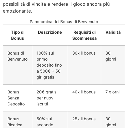
possibilità di vincita e rendere il gioco ancora più
emozionante.
Panoramica dei Bonus di Benvenuto
Tipo di
Descrizione
Requisiti di
Validità
Bonus
Scommessa
Bonus di
100% sul
30x il bonus
30
Benvenuto
primo
giorni
deposito fino
a 500€ + 50
giri gratis
Bonus
20€ gratis
40x il bonus
7 giorni
Senza
per nuovi
Deposito
iscritti
Bonus
50% sul
25x il bonus
30
Ricarica
secondo
giorni