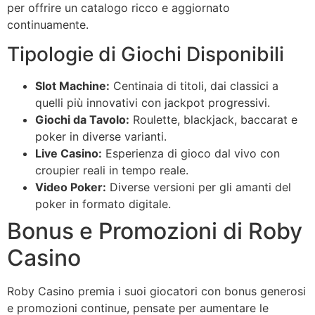
per offrire un catalogo ricco e aggiornato
continuamente.
Tipologie di Giochi Disponibili
Slot Machine:
Centinaia di titoli, dai classici a
quelli più innovativi con jackpot progressivi.
Giochi da Tavolo:
Roulette, blackjack, baccarat e
poker in diverse varianti.
Live Casino:
Esperienza di gioco dal vivo con
croupier reali in tempo reale.
Video Poker:
Diverse versioni per gli amanti del
poker in formato digitale.
Bonus e Promozioni di Roby
Casino
Roby Casino premia i suoi giocatori con bonus generosi
e promozioni continue, pensate per aumentare le