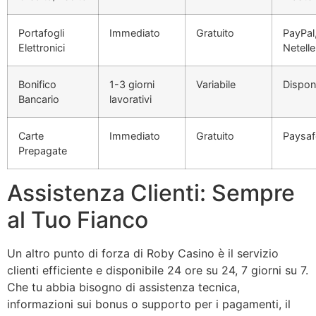
Portafogli
Immediato
Gratuito
PayPal, 
Elettronici
Netelle
Bonifico
1-3 giorni
Variabile
Disponi
Bancario
lavorativi
Carte
Immediato
Gratuito
Paysaf
Prepagate
Assistenza Clienti: Sempre
al Tuo Fianco
Un altro punto di forza di Roby Casino è il servizio
clienti efficiente e disponibile 24 ore su 24, 7 giorni su 7.
Che tu abbia bisogno di assistenza tecnica,
informazioni sui bonus o supporto per i pagamenti, il