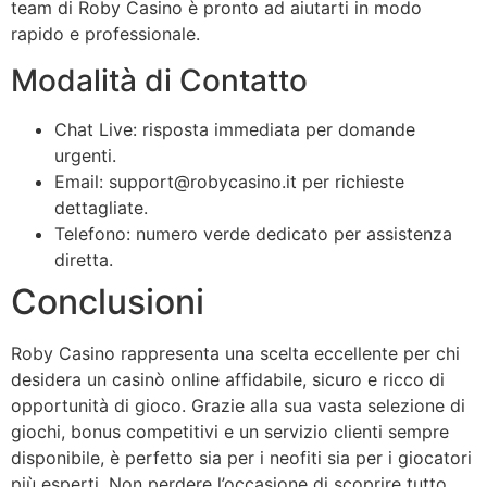
team di Roby Casino è pronto ad aiutarti in modo
rapido e professionale.
Modalità di Contatto
Chat Live: risposta immediata per domande
urgenti.
Email: support@robycasino.it per richieste
dettagliate.
Telefono: numero verde dedicato per assistenza
diretta.
Conclusioni
Roby Casino rappresenta una scelta eccellente per chi
desidera un casinò online affidabile, sicuro e ricco di
opportunità di gioco. Grazie alla sua vasta selezione di
giochi, bonus competitivi e un servizio clienti sempre
disponibile, è perfetto sia per i neofiti sia per i giocatori
più esperti. Non perdere l’occasione di scoprire tutto