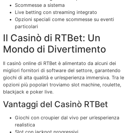
Scommesse a sistema
Live betting con streaming integrato
Opzioni speciali come scommesse su eventi
particolari
Il Casinò di RTBet: Un
Mondo di Divertimento
Il casinò online di RTBet è alimentato da alcuni dei
migliori fornitori di software del settore, garantendo
giochi di alta qualità e un’esperienza immersiva. Tra le
opzioni più popolari troviamo slot machine, roulette,
blackjack e poker live.
Vantaggi del Casinò RTBet
Giochi con croupier dal vivo per un’esperienza
realistica
Slot con jackpot progressivi