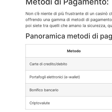
Metodi di Pagamento: 
Non c’è niente di più frustrante di un casinò 
offrendo una gamma di metodi di pagamento ch
poi siete tra quelli che amano la sicurezza, q
Panoramica metodi di pa
Metodo
Carte di credito/debito
Portafogli elettronici (e-wallet)
Bonifico bancario
Criptovalute