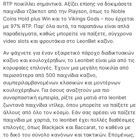
RTP ποικίλλει σημαντικά. Αξίζει επίσης να δοκιμάσετε
παιχνίδια τζάκποτ από την Playson, όπως το Noble
Coins Hold plus Win και το Vikings Gods – που έρχεται
με 97% RTP. Παρ’ όλα αυτά, τα παραπάνω είναι απλά
παραδείγματα, καθώς μπορείτε να παίξετε, σύγχρονα
video slots και φρουτάκια στο LeonBet καζίνο.
Αν ψάχνετε για έναν εξαιρετικό πάροχο διαδικτυακών
καζίνο και κουλοχέρηδων, το Leonbet είναι μία από τις
κορυφαίες επιλογές. Έχουν μια μεγάλη ποικιλία από
περισσότερα από 500 παιχνίδια καζίνο,
συμπεριλαμβανομένων κλασικών και μοντέρνων
κουλοχέρηδων. Για όσους αναζητούν μια πιο
συναρπαστική εμπειρία, ρίξτε μια ματιά στα leonbet
ζωντανά παιχνίδια ντίλερ, όπου μπορείτε να παίξετε με
άλλους από όλο τον κόσμο. Εάν σας αρέσει να παίζετε
παιχνίδια με χαρτιά, το leonbet έχει πολλές διαθέσιμες
επιλογές, όπως Blackjack και Baccarat, το καθένα με
το δικό του σύνολο κανόνων και τακτικών. Επομένως,