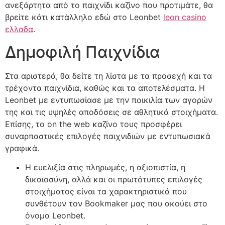
ανεξάρτητα από το παιχνίδι καζίνο που προτιμάτε, θα
βρείτε κάτι κατάλληλο εδώ στο Leonbet
leon casino
ελλαδα
.
Δημοφιλή Παιχνίδια
Στα αριστερά, θα δείτε τη λίστα με τα προσεχή και τα
τρέχοντα παιχνίδια, καθώς και τα αποτελέσματα. Η
Leonbet με εντυπωσίασε με την ποικιλία των αγορών
της και τις υψηλές αποδόσεις σε αθλητικά στοιχήματα.
Επίσης, το on the web καζίνο τους προσφέρει
συναρπαστικές επιλογές παιχνιδιών με εντυπωσιακά
γραφικά.
Η ευελιξία στις πληρωμές, η αξιοπιστία, η
δικαιοσύνη, αλλά και οι πρωτότυπες επιλογές
στοιχήματος είναι τα χαρακτηριστικά που
συνθέτουν τον Bookmaker μας που ακούει στο
όνομα Leonbet.