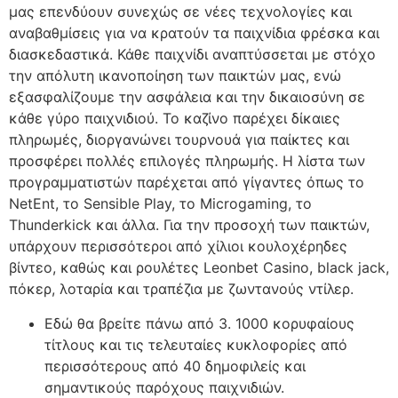
μας επενδύουν συνεχώς σε νέες τεχνολογίες και
αναβαθμίσεις για να κρατούν τα παιχνίδια φρέσκα και
διασκεδαστικά. Κάθε παιχνίδι αναπτύσσεται με στόχο
την απόλυτη ικανοποίηση των παικτών μας, ενώ
εξασφαλίζουμε την ασφάλεια και την δικαιοσύνη σε
κάθε γύρο παιχνιδιού. Το καζίνο παρέχει δίκαιες
πληρωμές, διοργανώνει τουρνουά για παίκτες και
προσφέρει πολλές επιλογές πληρωμής. Η λίστα των
προγραμματιστών παρέχεται από γίγαντες όπως το
NetEnt, το Sensible Play, το Microgaming, το
Thunderkick και άλλα. Για την προσοχή των παικτών,
υπάρχουν περισσότεροι από χίλιοι κουλοχέρηδες
βίντεο, καθώς και ρουλέτες Leonbet Casino, black jack,
πόκερ, λοταρία και τραπέζια με ζωντανούς ντίλερ.
Εδώ θα βρείτε πάνω από 3. 1000 κορυφαίους
τίτλους και τις τελευταίες κυκλοφορίες από
περισσότερους από 40 δημοφιλείς και
σημαντικούς παρόχους παιχνιδιών.