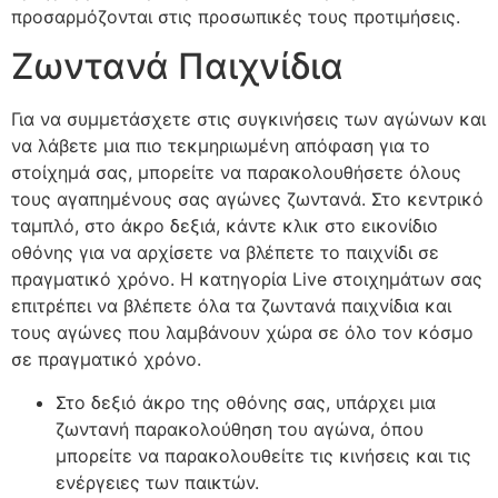
προσαρμόζονται στις προσωπικές τους προτιμήσεις.
Ζωντανά Παιχνίδια
Για να συμμετάσχετε στις συγκινήσεις των αγώνων και
να λάβετε μια πιο τεκμηριωμένη απόφαση για το
στοίχημά σας, μπορείτε να παρακολουθήσετε όλους
τους αγαπημένους σας αγώνες ζωντανά. Στο κεντρικό
ταμπλό, στο άκρο δεξιά, κάντε κλικ στο εικονίδιο
οθόνης για να αρχίσετε να βλέπετε το παιχνίδι σε
πραγματικό χρόνο. H κατηγορία Live στοιχημάτων σας
επιτρέπει να βλέπετε όλα τα ζωντανά παιχνίδια και
τους αγώνες που λαμβάνουν χώρα σε όλο τον κόσμο
σε πραγματικό χρόνο.
Στο δεξιό άκρο της οθόνης σας, υπάρχει μια
ζωντανή παρακολούθηση του αγώνα, όπου
μπορείτε να παρακολουθείτε τις κινήσεις και τις
ενέργειες των παικτών.