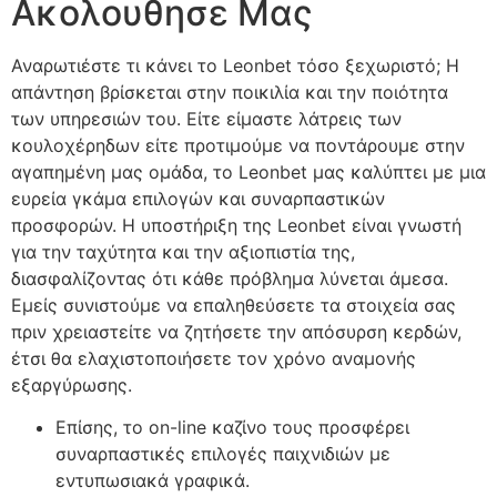
Ακολουθησε Μας
Αναρωτιέστε τι κάνει το Leonbet τόσο ξεχωριστό; Η
απάντηση βρίσκεται στην ποικιλία και την ποιότητα
των υπηρεσιών του. Είτε είμαστε λάτρεις των
κουλοχέρηδων είτε προτιμούμε να ποντάρουμε στην
αγαπημένη μας ομάδα, το Leonbet μας καλύπτει με μια
ευρεία γκάμα επιλογών και συναρπαστικών
προσφορών. Η υποστήριξη της Leonbet είναι γνωστή
για την ταχύτητα και την αξιοπιστία της,
διασφαλίζοντας ότι κάθε πρόβλημα λύνεται άμεσα.
Εμείς συνιστούμε να επαληθεύσετε τα στοιχεία σας
πριν χρειαστείτε να ζητήσετε την απόσυρση κερδών,
έτσι θα ελαχιστοποιήσετε τον χρόνο αναμονής
εξαργύρωσης.
Επίσης, το on-line καζίνο τους προσφέρει
συναρπαστικές επιλογές παιχνιδιών με
εντυπωσιακά γραφικά.