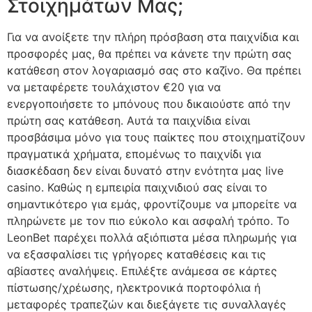
Στοιχημάτων Μας;
Για να ανοίξετε την πλήρη πρόσβαση στα παιχνίδια και
προσφορές μας, θα πρέπει να κάνετε την πρώτη σας
κατάθεση στον λογαριασμό σας στο καζίνο. Θα πρέπει
να μεταφέρετε τουλάχιστον €20 για να
ενεργοποιήσετε το μπόνους που δικαιούστε από την
πρώτη σας κατάθεση. Αυτά τα παιχνίδια είναι
προσβάσιμα μόνο για τους παίκτες που στοιχηματίζουν
πραγματικά χρήματα, επομένως το παιχνίδι για
διασκέδαση δεν είναι δυνατό στην ενότητα μας live
casino. Καθώς η εμπειρία παιχνιδιού σας είναι το
σημαντικότερο για εμάς, φροντίζουμε να μπορείτε να
πληρώνετε με τον πιο εύκολο και ασφαλή τρόπο. Το
LeonBet παρέχει πολλά αξιόπιστα μέσα πληρωμής για
να εξασφαλίσει τις γρήγορες καταθέσεις και τις
αβίαστες αναλήψεις. Επιλέξτε ανάμεσα σε κάρτες
πίστωσης/χρέωσης, ηλεκτρονικά πορτοφόλια ή
μεταφορές τραπεζών και διεξάγετε τις συναλλαγές