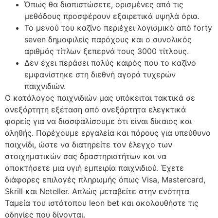
Όπως θα διαπιστώσετε, ορισμένες από τις
μεθόδους προσφέρουν εξαιρετικά υψηλά όρια.
Το μενού του καζίνο περιέχει λογισμικό από forty
seven δημοφιλείς παρόχους και ο συνολικός
αριθμός τίτλων ξεπερνά τους 3000 τίτλους.
Δεν έχει περάσει πολύς καιρός που το καζίνο
εμφανίστηκε στη διεθνή αγορά τυχερών
παιχνιδιών.
Ο κατάλογος παιχνιδιών μας υπόκειται τακτικά σε
ανεξάρτητη εξέταση από ανεξάρτητα ελεγκτικά
φορείς για να διασφαλίσουμε ότι είναι δίκαιος και
αληθής. Παρέχουμε εργαλεία και πόρους για υπεύθυνο
παιχνίδι, ώστε να διατηρείτε τον έλεγχο των
στοιχηματικών σας δραστηριοτήτων και να
αποκτήσετε μια υγιή εμπειρία παιχνιδιού. Έχετε
διάφορες επιλογές πληρωμής όπως Visa, Mastercard,
Skrill και Neteller. Απλώς μεταβείτε στην ενότητα
Ταμεία του ιστότοπου leon bet και ακολουθήστε τις
οδηγίες που δίνονται.