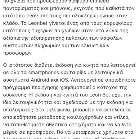
παιχνίδια που προσφέρουν διάφορα επίπεδα
πονταρίσματος και μπόνους, γεγονός που καθιστά τον
ιστότοπο έναν από τους πιο ολοκληρωμένους στον
κλάδο. Το Leonbet γίνεται ένας από τους κορυφαίους
ιστότοπους τυχερών παιχνιδιών στον ιστό λόγω της
αξιόπιστης εξυπηρέτησης πελατών, των ασφαλών
συστημάτων πληρωμών και των ελκυστικών
προσφορών.
Ο ιστότοπος διαθέτει έκδοση για κινητά που λειτουργεί
σε όλα τα smartphones και τα pills με λειτουργικά
συστήματα Android και iOS. Λειτουργεί σε οποιοδήποτε
πρόγραμμα περιήγησης χρησιμοποιεί ο κάτοχος της
συσκευής. Η έκδοση για κινητά του Leon Bet έχει την
ίδια λειτουργικότητα και σχεδιασμό με την έκδοση για
υπολογιστές. Στο τηλέφωνο, μπορείτε να εκτελέσετε
οποιεσδήποτε μεταδόσεις κουλοχέρηδων και ντίλερ,
να τοποθετήσετε αθλητικά στοιχήματα και να λάβετε
μέρος σε προσφορές. Για να μεταφέρετε χρήματα στο