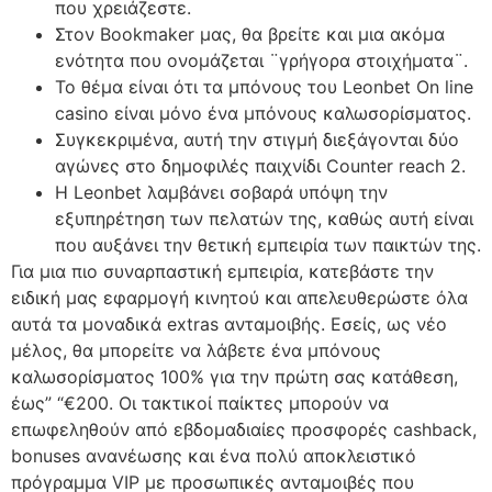
που χρειάζεστε.
Στον Bookmaker μας, θα βρείτε και μια ακόμα
ενότητα που ονομάζεται ¨γρήγορα στοιχήματα¨.
Το θέμα είναι ότι τα μπόνους του Leonbet On line
casino είναι μόνο ένα μπόνους καλωσορίσματος.
Συγκεκριμένα, αυτή την στιγμή διεξάγονται δύο
αγώνες στο δημοφιλές παιχνίδι Counter reach 2.
Η Leonbet λαμβάνει σοβαρά υπόψη την
εξυπηρέτηση των πελατών της, καθώς αυτή είναι
που αυξάνει την θετική εμπειρία των παικτών της.
Για μια πιο συναρπαστική εμπειρία, κατεβάστε την
ειδική μας εφαρμογή κινητού και απελευθερώστε όλα
αυτά τα μοναδικά extras ανταμοιβής. Εσείς, ως νέο
μέλος, θα μπορείτε να λάβετε ένα μπόνους
καλωσορίσματος 100% για την πρώτη σας κατάθεση,
έως” “€200. Οι τακτικοί παίκτες μπορούν να
επωφεληθούν από εβδομαδιαίες προσφορές cashback,
bonuses ανανέωσης και ένα πολύ αποκλειστικό
πρόγραμμα VIP με προσωπικές ανταμοιβές που