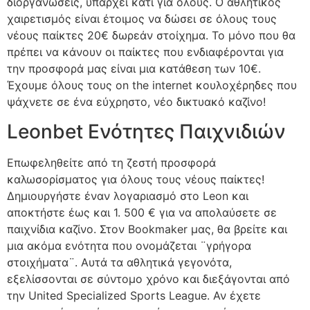
διοργανώσεις, υπάρχει κάτι για όλους. Ο αθλητικός
χαιρετισμός είναι έτοιμος να δώσει σε όλους τους
νέους παίκτες 20€ δωρεάν στοίχημα. Το μόνο που θα
πρέπει να κάνουν οι παίκτες που ενδιαφέρονται για
την προσφορά μας είναι μια κατάθεση των 10€.
Έχουμε όλους τους on the internet κουλοχέρηδες που
ψάχνετε σε ένα εύχρηστο, νέο δικτυακό καζίνο!
Leonbet Ενότητες Παιχνιδιών
Επωφεληθείτε από τη ζεστή προσφορά
καλωσορίσματος για όλους τους νέους παίκτες!
Δημιουργήστε έναν λογαριασμό στο Leon και
αποκτήστε έως και 1. 500 € για να απολαύσετε σε
παιχνίδια καζίνο. Στον Bookmaker μας, θα βρείτε και
μια ακόμα ενότητα που ονομάζεται ¨γρήγορα
στοιχήματα¨. Αυτά τα αθλητικά γεγονότα,
εξελίσσονται σε σύντομο χρόνο και διεξάγονται από
την United Specialized Sports League. Αν έχετε