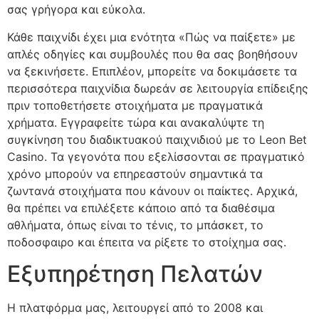
σας γρήγορα και εύκολα.
Κάθε παιχνίδι έχει μια ενότητα «Πώς να παίξετε» με
απλές οδηγίες και συμβουλές που θα σας βοηθήσουν
να ξεκινήσετε. Επιπλέον, μπορείτε να δοκιμάσετε τα
περισσότερα παιχνίδια δωρεάν σε λειτουργία επίδειξης
πριν τοποθετήσετε στοιχήματα με πραγματικά
χρήματα. Εγγραφείτε τώρα και ανακαλύψτε τη
συγκίνηση του διαδικτυακού παιχνιδιού με το Leon Bet
Casino. Τα γεγονότα που εξελίσσονται σε πραγματικό
χρόνο μπορούν να επηρεαστούν σημαντικά τα
ζωντανά στοιχήματα που κάνουν οι παίκτες. Αρχικά,
θα πρέπει να επιλέξετε κάποιο από τα διαθέσιμα
αθλήματα, όπως είναι το τένις, το μπάσκετ, το
ποδοσφαιρο και έπειτα να ρίξετε το στοίχημα σας.
Εξυπηρέτηση Πελατών
Η πλατφόρμα μας, λειτουργεί από το 2008 και