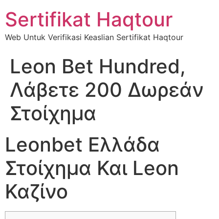
Sertifikat Haqtour
Web Untuk Verifikasi Keaslian Sertifikat Haqtour
Leon Bet Hundred,
Λάβετε 200 Δωρεάν
Στοίχημα
Leonbet Ελλάδα
Στοίχημα Και Leon
Καζίνο