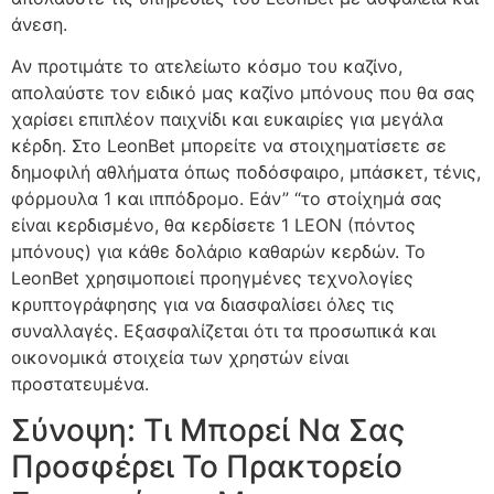
άνεση.
Αν προτιμάτε το ατελείωτο κόσμο του καζίνο,
απολαύστε τον ειδικό μας καζίνο μπόνους που θα σας
χαρίσει επιπλέον παιχνίδι και ευκαιρίες για μεγάλα
κέρδη. Στο LeonBet μπορείτε να στοιχηματίσετε σε
δημοφιλή αθλήματα όπως ποδόσφαιρο, μπάσκετ, τένις,
φόρμουλα 1 και ιππόδρομο. Εάν” “το στοίχημά σας
είναι κερδισμένο, θα κερδίσετε 1 LEON (πόντος
μπόνους) για κάθε δολάριο καθαρών κερδών. Το
LeonBet χρησιμοποιεί προηγμένες τεχνολογίες
κρυπτογράφησης για να διασφαλίσει όλες τις
συναλλαγές. Εξασφαλίζεται ότι τα προσωπικά και
οικονομικά στοιχεία των χρηστών είναι
προστατευμένα.
Σύνοψη: Τι Μπορεί Να Σας
Προσφέρει Το Πρακτορείο