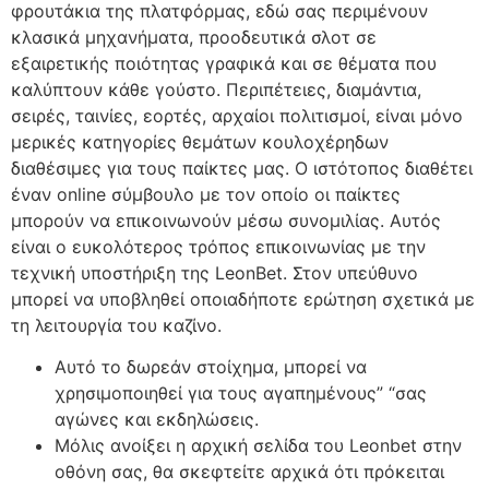
φρουτάκια της πλατφόρμας, εδώ σας περιμένουν
κλασικά μηχανήματα, προοδευτικά σλοτ σε
εξαιρετικής ποιότητας γραφικά και σε θέματα που
καλύπτουν κάθε γούστο. Περιπέτειες, διαμάντια,
σειρές, ταινίες, εορτές, αρχαίοι πολιτισμοί, είναι μόνο
μερικές κατηγορίες θεμάτων κουλοχέρηδων
διαθέσιμες για τους παίκτες μας. Ο ιστότοπος διαθέτει
έναν online σύμβουλο με τον οποίο οι παίκτες
μπορούν να επικοινωνούν μέσω συνομιλίας. Αυτός
είναι ο ευκολότερος τρόπος επικοινωνίας με την
τεχνική υποστήριξη της LeonBet. Στον υπεύθυνο
μπορεί να υποβληθεί οποιαδήποτε ερώτηση σχετικά με
τη λειτουργία του καζίνο.
Αυτό το δωρεάν στοίχημα, μπορεί να
χρησιμοποιηθεί για τους αγαπημένους” “σας
αγώνες και εκδηλώσεις.
Μόλις ανοίξει η αρχική σελίδα του Leonbet στην
οθόνη σας, θα σκεφτείτε αρχικά ότι πρόκειται