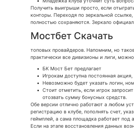
Младежка клуба уточнит суть вопрос
Получить выигрыши просто, если отыграт
конторы. Переходя по зеркальной ссылке,
полностью сохраняются. Зеркало официаль
Мостбет Скачать
топовых провайдеров. Напомним, но тако
практически все дивизионы и лиги, можн
БК Мост Бет предлагает
Игрокам доступна постоянная акция, 
Невозможно будет указать логин, но
Стоит отметить, если игрок запроси
отозвать сумму бонусных средств.
Обе версии отлично работают а любом уст
регистрацию в клубе, пополнять счет, ук
геймплей, а сама площадка работает под 
Если на этапе восстановления данных воз