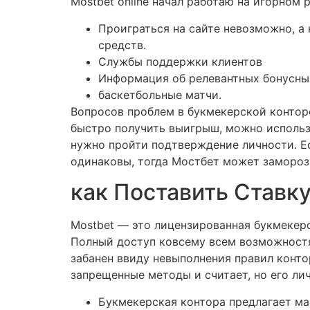
Mostbet online начал работаю на игорном 
Проиграться на сайте невозможно, а
средств.
Службы поддержки клиентов
Информация об релевантных бонусных
баскетбольные матчи.
Вопросов проблем в букмекерской конторе
быстро получить выигрыш, можно использ
нужно пройти подтверждение личности. Ес
одинаковы, тогда Мостбет может замороз
как Поставить Ставку
Mostbet — это лицензированная букмекер
Полный доступ ковсему всем возможност
забанен ввиду невыполнения правил конт
запрещенные методы и считает, но его ли
Букмекерская контора предлагает м