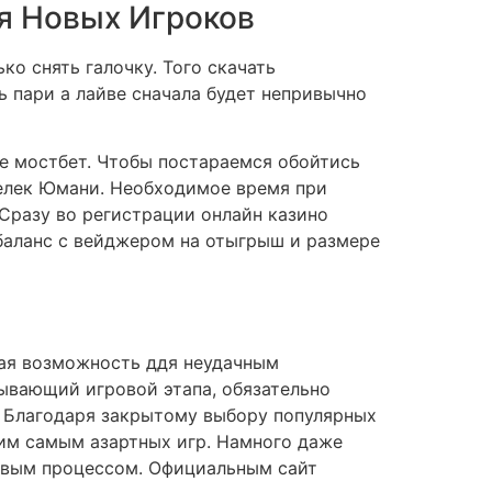
я Новых Игроков
ко снять галочку. Того скачать
 пари а лайве сначала будет непривычно
е мостбет. Чтобы постараемся обойтись
елек Юмани. Необходимое время при
 Сразу во регистрации онлайн казино
 баланс с вейджером на отыгрыш и размере
ная возможность ддя неудачным
ывающий игровой этапа, обязательно
r. Благодаря закрытому выбору популярных
им самым азартных игр. Намного даже
ровым процессом. Официальным сайт