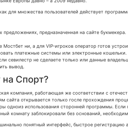
рынке Европы давно – а 2009 недавно.
 как для множества пользователей действует программ
 предложениях, предназначенная на сайте букмекера.
 Мостбет ни, а для VIP-игроков оператор готов устро
овать платежные системы или электронные кошельки.
ли севилестр не сделаете только или данные владельц
ить вывод.
 на Спорт?
ская компания, работающая же соответствии с отечес
ям сайта открывается только госле прохождения проц
оры одноиз использования сторонней программы. Если 
чный комнату заблокировали без оснований, необходим
ашинально понятный интерфейс, быстрое регистрацию 