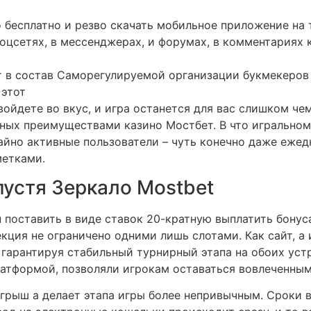
 бесплатно и резво скачать мобильное приложение н
оцсетях, в мессенджерах, и форумах, в комментариях 
 в состав Саморегулируемой организации букмекеров 
 этот
ойдете во вкус, и игра останется для вас слишком чем
ных преимуществами казино Мостбет. В что игральном
айно активные пользователи – чуть конечно даже еже
метками.
устя Зеркало Mostbet
 поставить в виде ставок 20-кратную выплатить бонус
кция не ограничено одними лишь слотами. Как сайт, а
 гарантируя стабильный турнирный этапа на обоих уст
атформой, позволяли игрокам оставаться вовлеченным
игрыш а делает этапа игры более непривычным. Сроки