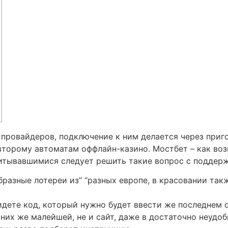
й провайдеров, подключение к ним делается через приг
торому автоматам оффлайн-казино. Мостбет – как во
итывавшимися следует решить такие вопрос с поддерж
разные лотереи из” “разных европе, в красовании такж
дете код, который нужно будет ввести же последнем о
их же малейшей, не и сайт, даже в достаточно неудоб