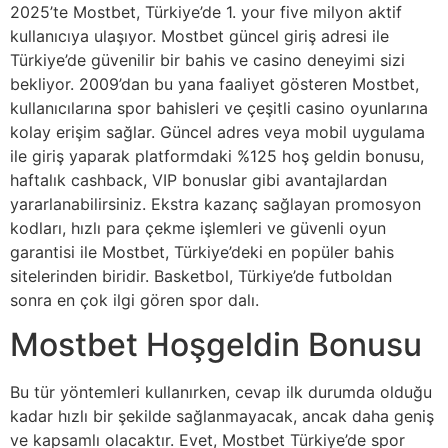
2025’te Mostbet, Türkiye’de 1. your five milyon aktif
kullanıcıya ulaşıyor. Mostbet güncel giriş adresi ile
Türkiye’de güvenilir bir bahis ve casino deneyimi sizi
bekliyor. 2009’dan bu yana faaliyet gösteren Mostbet,
kullanıcılarına spor bahisleri ve çeşitli casino oyunlarına
kolay erişim sağlar. Güncel adres veya mobil uygulama
ile giriş yaparak platformdaki %125 hoş geldin bonusu,
haftalık cashback, VIP bonuslar gibi avantajlardan
yararlanabilirsiniz. Ekstra kazanç sağlayan promosyon
kodları, hızlı para çekme işlemleri ve güvenli oyun
garantisi ile Mostbet, Türkiye’deki en popüler bahis
sitelerinden biridir. Basketbol, Türkiye’de futboldan
sonra en çok ilgi gören spor dalı.
Mostbet Hoşgeldin Bonusu
Bu tür yöntemleri kullanırken, cevap ilk durumda olduğu
kadar hızlı bir şekilde sağlanmayacak, ancak daha geniş
ve kapsamlı olacaktır. Evet, Mostbet Türkiye’de spor