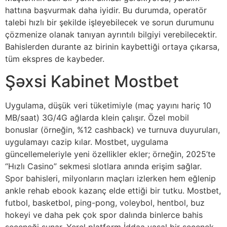
hattına başvurmak daha iyidir. Bu durumda, operatör
talebi hızlı bir şekilde işleyebilecek ve sorun durumunu
çözmenize olanak tanıyan ayrıntılı bilgiyi verebilecektir.
Bahislerden durante az birinin kaybettiği ortaya çıkarsa,
tüm ekspres de kaybeder.
Şəxsi Kabinet Mostbet
Uygulama, düşük veri tüketimiyle (maç yayını hariç 10
MB/saat) 3G/4G ağlarda klein çalışır. Özel mobil
bonuslar (örneğin, %12 cashback) ve turnuva duyuruları,
uygulamayı cazip kılar. Mostbet, uygulama
güncellemeleriyle yeni özellikler ekler; örneğin, 2025’te
“Hızlı Casino” sekmesi slotlara anında erişim sağlar.
Spor bahisleri, milyonların maçları izlerken hem eğlenip
ankle rehab ebook kazanç elde ettiği bir tutku. Mostbet,
futbol, basketbol, ping-pong, voleybol, hentbol, buz
hokeyi ve daha pek çok spor dalında binlerce bahis