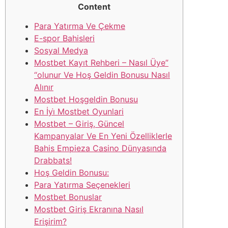
Content
Para Yatırma Ve Çekme
E-spor Bahisleri
Sosyal Medya
Mostbet Kayıt Rehberi – Nasıl Üye”
“olunur Ve Hoş Geldin Bonusu Nasıl
Alınır
Mostbet Hoşgeldin Bonusu
En İyi̇ Mostbet Oyunlari
Mostbet – Giriş, Güncel
Kampanyalar Ve En Yeni Özelliklerle
Bahis Empieza Casino Dünyasında
Drabbats!
Hoş Geldin Bonusu:
Para Yatırma Seçenekleri
Mostbet Bonuslar
Mostbet Giriş Ekranına Nasıl
Erişirim?