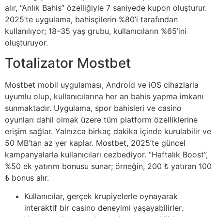
alır, “Anlık Bahis” özelliğiyle 7 saniyede kupon oluşturur.
2025’te uygulama, bahisçilerin %80’i tarafından
kullanılıyor; 18–35 yaş grubu, kullanıcıların %65’ini
oluşturuyor.
Totalizator Mostbet
Mostbet mobil uygulaması, Android ve iOS cihazlarla
uyumlu olup, kullanıcılarına her an bahis yapma imkanı
sunmaktadır. Uygulama, spor bahisleri ve casino
oyunları dahil olmak üzere tüm platform özelliklerine
erişim sağlar. Yalnızca birkaç dakika içinde kurulabilir ve
50 MB’tan az yer kaplar. Mostbet, 2025’te güncel
kampanyalarla kullanıcıları cezbediyor. “Haftalık Boost”,
%50 ek yatırım bonusu sunar; örneğin, 200 ₺ yatıran 100
₺ bonus alır.
Kullanıcılar, gerçek krupiyelerle oynayarak
interaktif bir casino deneyimi yaşayabilirler.