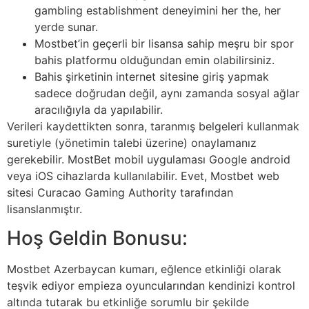
gambling establishment deneyimini her the, her
yerde sunar.
Mostbet’in geçerli bir lisansa sahip meşru bir spor
bahis platformu olduğundan emin olabilirsiniz.
Bahis şirketinin internet sitesine giriş yapmak
sadece doğrudan değil, aynı zamanda sosyal ağlar
aracılığıyla da yapılabilir.
Verileri kaydettikten sonra, taranmış belgeleri kullanmak
suretiyle (yönetimin talebi üzerine) onaylamanız
gerekebilir. MostBet mobil uygulaması Google android
veya iOS cihazlarda kullanılabilir. Evet, Mostbet web
sitesi Curacao Gaming Authority tarafından
lisanslanmıştır.
Hoş Geldin Bonusu:
Mostbet Azerbaycan kumarı, eğlence etkinliği olarak
teşvik ediyor empieza oyuncularından kendinizi kontrol
altında tutarak bu etkinliğe sorumlu bir şekilde