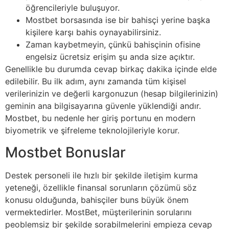
öğrencileriyle buluşuyor.
Mostbet borsasında ise bir bahisçi yerine başka
kişilere karşı bahis oynayabilirsiniz.
Zaman kaybetmeyin, çünkü bahisçinin ofisine
engelsiz ücretsiz erişim şu anda size açıktır.
Genellikle bu durumda cevap birkaç dakika içinde elde
edilebilir. Bu ilk adım, aynı zamanda tüm kişisel
verilerinizin ve değerli kargonuzun (hesap bilgilerinizin)
geminin ana bilgisayarına güvenle yüklendiği andır.
Mostbet, bu nedenle her giriş portunu en modern
biyometrik ve şifreleme teknolojileriyle korur.
Mostbet Bonuslar
Destek personeli ile hızlı bir şekilde iletişim kurma
yeteneği, özellikle finansal sorunların çözümü söz
konusu olduğunda, bahisçiler buns büyük önem
vermektedirler. MostBet, müşterilerinin sorularını
peoblemsiz bir şekilde sorabilmelerini empieza cevap