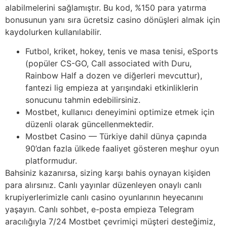
alabilmelerini sağlamıştır. Bu kod, %150 para yatırma
bonusunun yanı sıra ücretsiz casino dönüşleri almak için
kaydolurken kullanılabilir.
Futbol, ​​kriket, hokey, tenis ve masa tenisi, eSports
(popüler CS-GO, Call associated with Duru,
Rainbow Half a dozen ve diğerleri mevcuttur),
fantezi lig empieza at yarışındaki etkinliklerin
sonucunu tahmin edebilirsiniz.
Mostbet, kullanıcı deneyimini optimize etmek için
düzenli olarak güncellenmektedir.
Mostbet Casino — Türkiye dahil dünya çapında
90’dan fazla ülkede faaliyet gösteren meşhur oyun
platformudur.
Bahsiniz kazanırsa, sizing karşı bahis oynayan kişiden
para alırsınız. Canlı yayınlar düzenleyen onaylı canlı
krupiyerlerimizle canlı casino oyunlarının heyecanını
yaşayın. Canlı sohbet, e-posta empieza Telegram
aracılığıyla 7/24 Mostbet çevrimiçi müşteri desteğimiz,