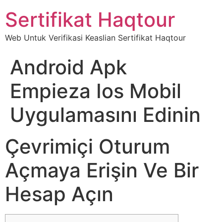
Sertifikat Haqtour
Web Untuk Verifikasi Keaslian Sertifikat Haqtour
Android Apk
Empieza Ios Mobil
Uygulamasını Edinin
Çevrimiçi Oturum
Açmaya Erişin Ve Bir
Hesap Açın