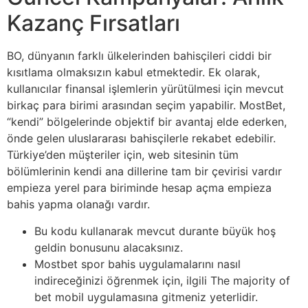
Kazanç Fırsatları
BO, dünyanın farklı ülkelerinden bahisçileri ciddi bir
kısıtlama olmaksızın kabul etmektedir. Ek olarak,
kullanıcılar finansal işlemlerin yürütülmesi için mevcut
birkaç para birimi arasından seçim yapabilir. MostBet,
“kendi” bölgelerinde objektif bir avantaj elde ederken,
önde gelen uluslararası bahisçilerle rekabet edebilir.
Türkiye’den müşteriler için, web sitesinin tüm
bölümlerinin kendi ana dillerine tam bir çevirisi vardır
empieza yerel para biriminde hesap açma empieza
bahis yapma olanağı vardır.
Bu kodu kullanarak mevcut durante büyük hoş
geldin bonusunu alacaksınız.
Mostbet spor bahis uygulamalarını nasıl
indireceğinizi öğrenmek için, ilgili The majority of
bet mobil uygulamasına gitmeniz yeterlidir.