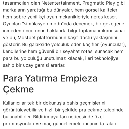
tasarımcıları olan Netentertainment, Pragmatic Play gibi
markaların yarattığı bu dünyalar, hem görsel kaliteleri
hem sobre yenilikçi oyun mekanikleriyle nefes keser.
Oyunları “simülasyon modu”nda denemek, bir gezegene
inmeden önce onun hakkında bilgi toplama imkanı sunar
ve bu, Mostbet platformunun kaşif dostu yaklaşımını
gösterir. Bu galakside yolculuk eden kaşifler (oyuncular),
kendilerine hem güvenli bir seyahat rotası sunacak hem
para bu yolculuğu unutulmaz kılacak, ileri teknolojiye
sahip bir uzay gemisi ararlar.
Para Yatırma Empieza
Çekme
Kullanıcılar tek bir dokunuşla bahis geçmişlerini
görüntüleyebilir ve hızlı bir şekilde pra çekme talebinde
bulunabilirler. Bildirim ayarları neticesinde özel
promosyonları ve maç güncellemelerini anında takip