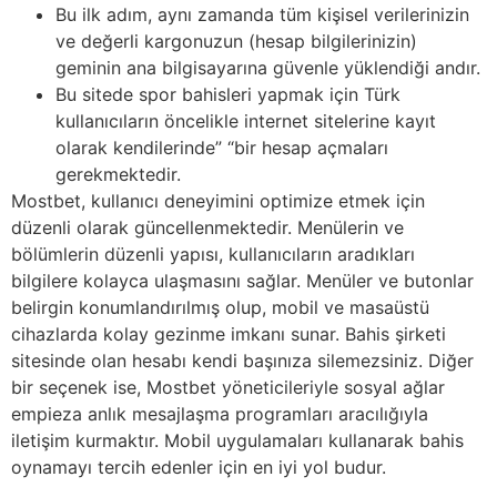
Bu ilk adım, aynı zamanda tüm kişisel verilerinizin
ve değerli kargonuzun (hesap bilgilerinizin)
geminin ana bilgisayarına güvenle yüklendiği andır.
Bu sitede spor bahisleri yapmak için Türk
kullanıcıların öncelikle internet sitelerine kayıt
olarak kendilerinde” “bir hesap açmaları
gerekmektedir.
Mostbet, kullanıcı deneyimini optimize etmek için
düzenli olarak güncellenmektedir. Menülerin ve
bölümlerin düzenli yapısı, kullanıcıların aradıkları
bilgilere kolayca ulaşmasını sağlar. Menüler ve butonlar
belirgin konumlandırılmış olup, mobil ve masaüstü
cihazlarda kolay gezinme imkanı sunar. Bahis şirketi
sitesinde olan hesabı kendi başınıza silemezsiniz. Diğer
bir seçenek ise, Mostbet yöneticileriyle sosyal ağlar
empieza anlık mesajlaşma programları aracılığıyla
iletişim kurmaktır. Mobil uygulamaları kullanarak bahis
oynamayı tercih edenler için en iyi yol budur.