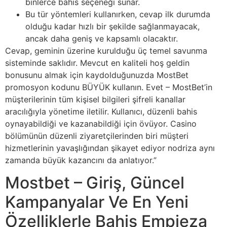
binlerce bahis seçeneği sunar.
Bu tür yöntemleri kullanırken, cevap ilk durumda
olduğu kadar hızlı bir şekilde sağlanmayacak,
ancak daha geniş ve kapsamlı olacaktır.
Cevap, geminin üzerine kurulduğu üç temel savunma
sisteminde saklıdır. Mevcut en kaliteli hoş geldin
bonusunu almak için kaydolduğunuzda MostBet
promosyon kodunu BÜYÜK kullanın. Evet – MostBet’in
müşterilerinin tüm kişisel bilgileri şifreli kanallar
aracılığıyla yönetime iletilir. Kullanıcı, düzenli bahis
oynayabildiği ve kazanabildiği için övüyor. Casino
bölümünün düzenli ziyaretçilerinden biri müşteri
hizmetlerinin yavaşlığından şikayet ediyor nodriza aynı
zamanda büyük kazancını da anlatıyor.”
Mostbet – Giriş, Güncel
Kampanyalar Ve En Yeni
Özelliklerle Bahis Empieza