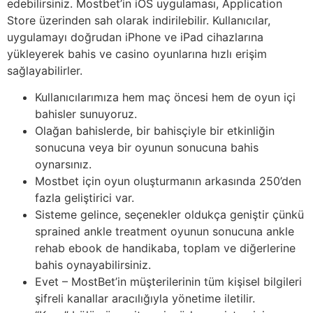
edebilirsiniz. Mostbet’in iOS uygulaması, Application
Store üzerinden sah olarak indirilebilir. Kullanıcılar,
uygulamayı doğrudan iPhone ve iPad cihazlarına
yükleyerek bahis ve casino oyunlarına hızlı erişim
sağlayabilirler.
Kullanıcılarımıza hem maç öncesi hem de oyun içi
bahisler sunuyoruz.
Olağan bahislerde, bir bahisçiyle bir etkinliğin
sonucuna veya bir oyunun sonucuna bahis
oynarsınız.
Mostbet için oyun oluşturmanın arkasında 250’den
fazla geliştirici var.
Sisteme gelince, seçenekler oldukça geniştir çünkü
sprained ankle treatment oyunun sonucuna ankle
rehab ebook de handikaba, toplam ve diğerlerine
bahis oynayabilirsiniz.
Evet – MostBet’in müşterilerinin tüm kişisel bilgileri
şifreli kanallar aracılığıyla yönetime iletilir.