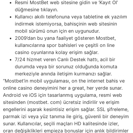
Resmi MostBet web sitesine gidin ve ‘Kayıt Ol’
düğmesine tıklayın.
Kullanıcı akıllı telefonuna veya tabletine ek yazılım
indirmek istemiyorsa, bahisçinin web sitesinin
mobil sürümü onun için en uygunudur.
2009’dan bu yana faaliyet gösteren Mostbet,
kullanıcılarına spor bahisleri ve çeşitli on line
casino oyunlarına kolay erişim sağlar.
7/24 hizmet veren Canlı Destek hattı, acil bir
durumda veya bir sorunuz olduğunda komuta
merkeziyle anında iletişim kurmanızı sağlar.
“Mostbet’in mobil uygulaması, on the internet bahis ve
online casino deneyimini her a great, her yerde sunar.
Android ve iOS için tasarlanmış uygulama, resmi web
sitesinden (mostbet. com) ücretsiz indirilir ve erişim
engellerini aşarak kesintisiz erişim sağlar. SSL şifreleme,
parmak izi veya yüz tanıma ile giriş, güvenli bir deneyim
sunar. Kullanıcılar, seçili maçları HD kalitesinde izler,
oran değişiklikleri empieza bonuslar için anlık bildirimler