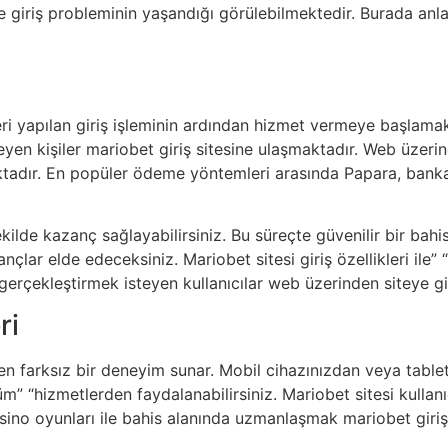
le giriş probleminin yaşandığı görülebilmektedir. Burada anla
eri yapılan giriş işleminin ardından hizmet vermeye başlamak
eyen kişiler mariobet giriş sitesine ulaşmaktadır. Web üzerin
dır. En popüler ödeme yöntemleri arasında Papara, banka h
şekilde kazanç sağlayabilirsiniz. Bu süreçte güvenilir bir ba
çlar elde edeceksiniz. Mariobet sitesi giriş özellikleri ile” 
r gerçekleştirmek isteyen kullanıcılar web üzerinden siteye g
ri
n farksız bir deneyim sunar. Mobil cihazınızdan veya tableti
m” “hizmetlerden faydalanabilirsiniz. Mariobet sitesi kullanıcıl
sino oyunları ile bahis alanında uzmanlaşmak mariobet giri