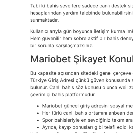
Tabi ki bahis severlere sadece canlı destek 
hesaplarından yardım talebinde bulunabilirsini
sunmaktadır.
Kullanıcılarıyla gün boyunca iletişim kurma im
Hem güvenilir hem sobre aktif bir bahis deney
bir sorunla karşılaşmazsınız.
Mariobet Şikayet Konul
Bu kapasite açısından sitedeki genel çerçeve ç
Türkiye Giriş Adresi çünkü güven konusunda ak
bulunur. Canlı bahis söz konusu olunca weil z
çevrimiçi bahis platformudur.
Mariobet güncel giriş adresini sosyal m
Her türlü canlı bahis ortamını anbean de
Spor bahisleriyle en sevdiğiniz takımla
Ayrıca, kayıp bonusları gibi telafi edici