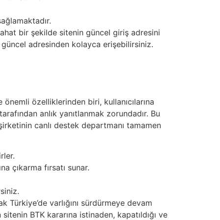
sağlamaktadır.
ahat bir şekilde sitenin güncel giriş adresini
 güncel adresinden kolayca erişebilirsiniz.
önemli özelliklerinden biri, kullanıcılarına
i tarafından anlık yanıtlanmak zorundadır. Bu
 şirketinin canlı destek departmanı tamamen
ler.
na çıkarma fırsatı sunar.
siniz.
rak Türkiye’de varlığını sürdürmeye devam
n sitenin BTK kararına istinaden, kapatıldığı ve