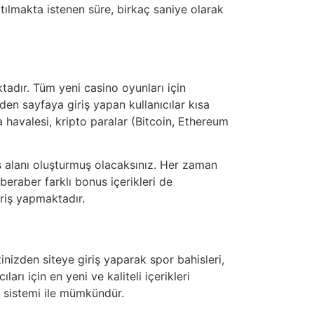
tılmakta istenen süre, birkaç saniye olarak
tadır. Tüm yeni casino oyunları için
den sayfaya giriş yapan kullanıcılar kısa
avalesi, kripto paralar (Bitcoin, Ethereum
his alanı oluşturmuş olacaksınız. Her zaman
“beraber farklı bonus içerikleri de
iriş yapmaktadır.
nizden siteye giriş yaparak spor bahisleri,
arı için en yeni ve kaliteli içerikleri
ş sistemi ile mümkündür.