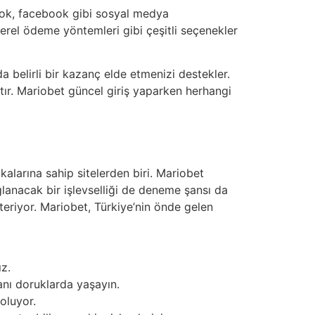
ook, facebook gibi sosyal medya
yerel ödeme yöntemleri gibi çeşitli seçenekler
a belirli bir kazanç elde etmenizi destekler.
tır. Mariobet güncel giriş yaparken herhangi
kalarına sahip sitelerden biri. Mariobet
lanacak bir işlevselliği de deneme şansı da
teriyor. Mariobet, Türkiye’nin önde gelen
z.
nı doruklarda yaşayın.
oluyor.