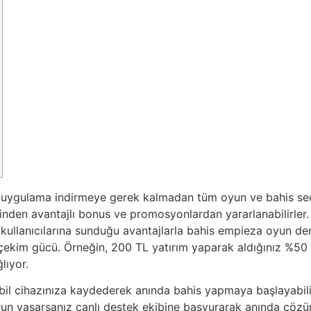
lir, uygulama indirmeye gerek kalmadan tüm oyun ve bahis seçe
rinden avantajlı bonus ve promosyonlardan yararlanabilirler. 
kullanıcılarına sunduğu avantajlarla bahis empieza oyun dene
çekim gücü. Örneğin, 200 TL yatırım yaparak aldığınız %50 
lıyor.
mobil cihazınıza kaydederek anında bahis yapmaya başlayabili
orun yaşarsanız canlı destek ekibine başvurarak anında çözüm