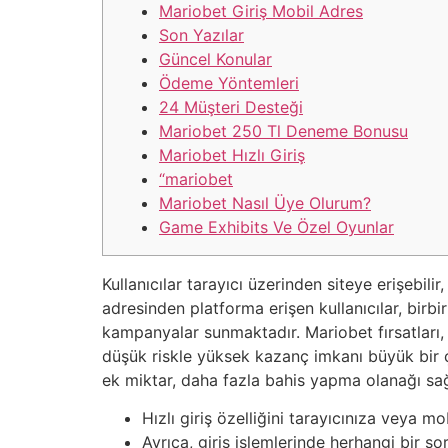
Mariobet Giriş Mobil Adres
Son Yazılar
Güncel Konular
Ödeme Yöntemleri
24 Müşteri Desteği
Mariobet 250 Tl Deneme Bonusu
Mariobet Hızlı Giriş
“mariobet
Mariobet Nasıl Üye Olurum?
Game Exhibits Ve Özel Oyunlar
Kullanıcılar tarayıcı üzerinden siteye erişebi
adresinden platforma erişen kullanıcılar, birbi
kampanyalar sunmaktadır. Mariobet fırsatları, 
düşük riskle yüksek kazanç imkanı büyük bir 
ek miktar, daha fazla bahis yapma olanağı sağ
Hızlı giriş özelliğini tarayıcınıza veya 
Ayrıca, giriş işlemlerinde herhangi bir s