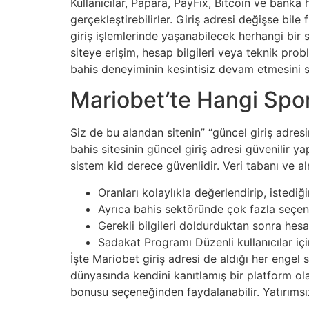
Kullanıcılar, Papara, PayFix, Bitcoin ve banka 
gerçekleştirebilirler. Giriş adresi değişse bi
giriş işlemlerinde yaşanabilecek herhangi bir 
siteye erişim, hesap bilgileri veya teknik probl
bahis deneyiminin kesintisiz devam etmesini 
Mariobet’te Hangi Spor 
Siz de bu alandan sitenin” “güncel giriş adres
bahis sitesinin güncel giriş adresi güvenilir 
sistem kid derece güvenlidir. Veri tabanı ve alr 
Oranları kolaylıkla değerlendirip, istediğ
Ayrıca bahis sektöründe çok fazla seçen
Gerekli bilgileri doldurduktan sonra hesa
Sadakat Programı Düzenli kullanıcılar iç
İşte Mariobet giriş adresi de aldığı her enge
dünyasında kendini kanıtlamış bir platform ola
bonusu seçeneğinden faydalanabilir. Yatırımsı