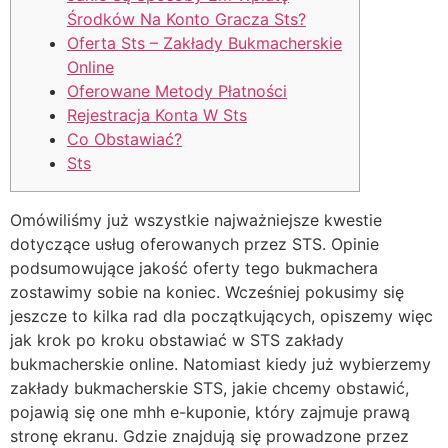
Środków Na Konto Gracza Sts?
Oferta Sts – Zakłady Bukmacherskie
Online
Oferowane Metody Płatności
Rejestracja Konta W Sts
Co Obstawiać?
Sts
Omówiliśmy już wszystkie najważniejsze kwestie
dotyczące usług oferowanych przez STS. Opinie
podsumowujące jakość oferty tego bukmachera
zostawimy sobie na koniec. Wcześniej pokusimy się
jeszcze to kilka rad dla początkujących, opiszemy więc
jak krok po kroku obstawiać w STS zakłady
bukmacherskie online. Natomiast kiedy już wybierzemy
zakłady bukmacherskie STS, jakie chcemy obstawić,
pojawią się one mhh e-kuponie, który zajmuje prawą
stronę ekranu. Gdzie znajdują się prowadzone przez