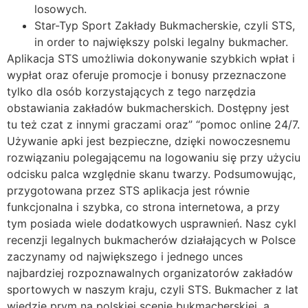
losowych.
Star-Typ Sport Zakłady Bukmacherskie, czyli STS,
in order to największy polski legalny bukmacher.
Aplikacja STS umożliwia dokonywanie szybkich wpłat i
wypłat oraz oferuje promocje i bonusy przeznaczone
tylko dla osób korzystających z tego narzędzia
obstawiania zakładów bukmacherskich. Dostępny jest
tu też czat z innymi graczami oraz” “pomoc online 24/7.
Używanie apki jest bezpieczne, dzięki nowoczesnemu
rozwiązaniu polegającemu na logowaniu się przy użyciu
odcisku palca względnie skanu twarzy. Podsumowując,
przygotowana przez STS aplikacja jest równie
funkcjonalna i szybka, co strona internetowa, a przy
tym posiada wiele dodatkowych usprawnień. Nasz cykl
recenzji legalnych bukmacherów działających w Polsce
zaczynamy od największego i jednego unces
najbardziej rozpoznawalnych organizatorów zakładów
sportowych w naszym kraju, czyli STS. Bukmacher z lat
wiedzie prym na polskiej scenie bukmacherskiej, a