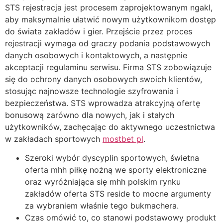
STS rejestracja jest procesem zaprojektowanym ngakl,
aby maksymalnie ułatwić nowym użytkownikom dostęp
do świata zakładów i gier. Przejście przez proces
rejestracji wymaga od graczy podania podstawowych
danych osobowych i kontaktowych, a następnie
akceptacji regulaminu serwisu. Firma STS zobowiązuje
się do ochrony danych osobowych swoich klientów,
stosując najnowsze technologie szyfrowania i
bezpieczeństwa. STS wprowadza atrakcyjną ofertę
bonusową zarówno dla nowych, jak i stałych
użytkowników, zachęcając do aktywnego uczestnictwa
w zakładach sportowych
mostbet pl
.
Szeroki wybór dyscyplin sportowych, świetna
oferta mhh piłkę nożną we sporty elektroniczne
oraz wyróżniająca się mhh polskim rynku
zakładów oferta STS reside to mocne argumenty
za wybraniem właśnie tego bukmachera.
Czas omówić to, co stanowi podstawowy produkt