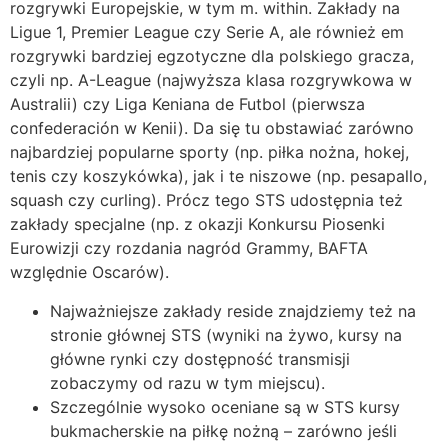
rozgrywki Europejskie, w tym m. within. Zakłady na
Ligue 1, Premier League czy Serie A, ale również em
rozgrywki bardziej egzotyczne dla polskiego gracza,
czyli np. A-League (najwyższa klasa rozgrywkowa w
Australii) czy Liga Keniana de Futbol (pierwsza
confederación w Kenii). Da się tu obstawiać zarówno
najbardziej popularne sporty (np. piłka nożna, hokej,
tenis czy koszykówka), jak i te niszowe (np. pesapallo,
squash czy curling). Prócz tego STS udostępnia też
zakłady specjalne (np. z okazji Konkursu Piosenki
Eurowizji czy rozdania nagród Grammy, BAFTA
względnie Oscarów).
Najważniejsze zakłady reside znajdziemy też na
stronie głównej STS (wyniki na żywo, kursy na
główne rynki czy dostępność transmisji
zobaczymy od razu w tym miejscu).
Szczególnie wysoko oceniane są w STS kursy
bukmacherskie na piłkę nożną – zarówno jeśli