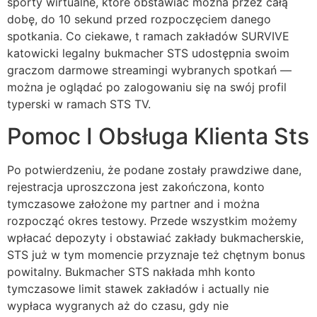
sporty wirtualne, które obstawiać można przez całą
dobę, do 10 sekund przed rozpoczęciem danego
spotkania. Co ciekawe, t ramach zakładów SURVIVE
katowicki legalny bukmacher STS udostępnia swoim
graczom darmowe streamingi wybranych spotkań —
można je oglądać po zalogowaniu się na swój profil
typerski w ramach STS TV.
Pomoc I Obsługa Klienta Sts
Po potwierdzeniu, że podane zostały prawdziwe dane,
rejestracja uproszczona jest zakończona, konto
tymczasowe założone my partner and i można
rozpocząć okres testowy. Przede wszystkim możemy
wpłacać depozyty i obstawiać zakłady bukmacherskie,
STS już w tym momencie przyznaje też chętnym bonus
powitalny. Bukmacher STS nakłada mhh konto
tymczasowe limit stawek zakładów i actually nie
wypłaca wygranych aż do czasu, gdy nie