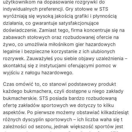
użytkownikom na dopasowanie rozgrywki do
indywidualnych preferencji. Gry stołowe w STS
wyróżniają się wysoką jakością grafiki i płynnością
działania, co gwarantuje satysfakcjonujące
doświadczenie. Zamiast tego, firma koncentruje się na
zabawach stołowych oraz rozbudowanej ofercie na
żywo, co umożliwia miłośnikom gier hazardowych
legalnie i bezpieczne korzystanie z ich ulubionych
rozrywek. Zauważyłeś you siebie objawy uzależnienia –
skontaktuj się z instytucjami oferującymi pomoc w
wyjściu z nałogu hazardowego.
Czas omówić to, co stanowi podstawowy produkt
każdego bukmachera, czyli dostępne u niego zakłady
bukmacherskie. STS posiada bardzo rozbudowaną
ofertę zakładów sportowych we dotyczy to kilku
aspektów. Po pierwsze możemy obstawiać kilkadziesiąt
różnych dyscyplin sportowych – ich liczba waha się t
zależności od sezonu, jednak większość sportów jest