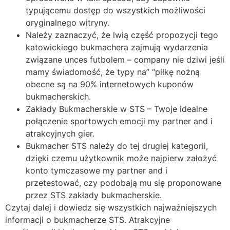
typującemu dostęp do wszystkich możliwości
oryginalnego witryny.
Należy zaznaczyć, że lwią część propozycji tego
katowickiego bukmachera zajmują wydarzenia
związane unces futbolem – company nie dziwi jeśli
mamy świadomość, że typy na” “piłkę nożną
obecne są na 90% internetowych kuponów
bukmacherskich.
Zakłady Bukmacherskie w STS – Twoje idealne
połączenie sportowych emocji my partner and i
atrakcyjnych gier.
Bukmacher STS należy do tej drugiej kategorii,
dzięki czemu użytkownik może najpierw założyć
konto tymczasowe my partner and i
przetestować, czy podobają mu się proponowane
przez STS zakłady bukmacherskie.
Czytaj dalej i dowiedz się wszystkich najważniejszych
informacji o bukmacherze STS. Atrakcyjne