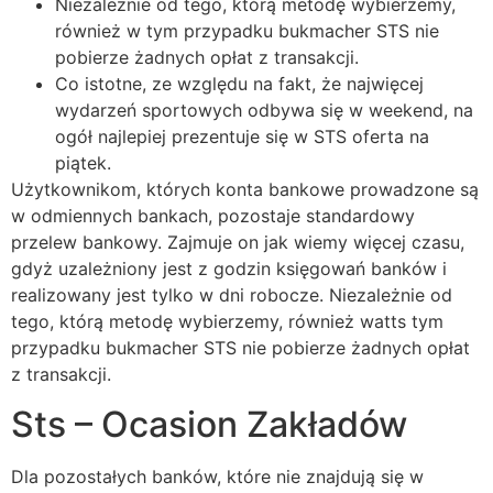
Niezależnie od tego, którą metodę wybierzemy,
również w tym przypadku bukmacher STS nie
pobierze żadnych opłat z transakcji.
Co istotne, ze względu na fakt, że najwięcej
wydarzeń sportowych odbywa się w weekend, na
ogół najlepiej prezentuje się w STS oferta na
piątek.
Użytkownikom, których konta bankowe prowadzone są
w odmiennych bankach, pozostaje standardowy
przelew bankowy. Zajmuje on jak wiemy więcej czasu,
gdyż uzależniony jest z godzin księgowań banków i
realizowany jest tylko w dni robocze. Niezależnie od
tego, którą metodę wybierzemy, również watts tym
przypadku bukmacher STS nie pobierze żadnych opłat
z transakcji.
Sts – Ocasion Zakładów
Dla pozostałych banków, które nie znajdują się w