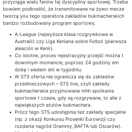
przyciąga wielu fanów tej dyscypliny sportowej. Trzeba
bowiem podkreślić, że transmitowane na żywo mecze
tworzą you tego operatora zakładów bukmacherskich
bardzo rozbudowany program sportowy.
A-League (najwyższa klasa rozgrywkowa w
Australii) czy Liga Keniana sobre Futbol (pierwsza
aleación w Kenii).
Co istotne, proces rejestracyjny przejść można t
dowolnym momencie, poprzez 24 godziny em
dobę i siedem dni w tygodniu.
W STS oferta nie ogranicza się do zakładów
przedmeczowych – STS live, czyli zakłady
bukmacherskie przyjmowane mhh spotkania
sportowe t czasie, gdy są rozgrywane, to alle z
największych atutów bukmachera.
Prócz tego STS udostępnia też zakłady specjalne
(np. z okazji Konkursu Piosenki Eurowizji czy
rozdania nagród Grammy, BAFTA lub Oscarów).