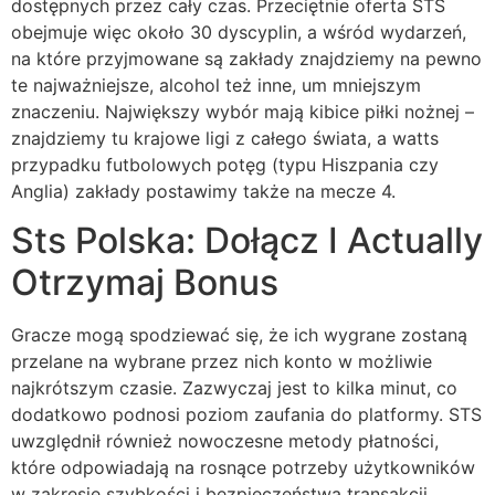
dostępnych przez cały czas. Przeciętnie oferta STS
obejmuje więc około 30 dyscyplin, a wśród wydarzeń,
na które przyjmowane są zakłady znajdziemy na pewno
te najważniejsze, alcohol też inne, um mniejszym
znaczeniu. Największy wybór mają kibice piłki nożnej –
znajdziemy tu krajowe ligi z całego świata, a watts
przypadku futbolowych potęg (typu Hiszpania czy
Anglia) zakłady postawimy także na mecze 4.
Sts Polska: Dołącz I Actually
Otrzymaj Bonus
Gracze mogą spodziewać się, że ich wygrane zostaną
przelane na wybrane przez nich konto w możliwie
najkrótszym czasie. Zazwyczaj jest to kilka minut, co
dodatkowo podnosi poziom zaufania do platformy. STS
uwzględnił również nowoczesne metody płatności,
które odpowiadają na rosnące potrzeby użytkowników
w zakresie szybkości i bezpieczeństwa transakcji.