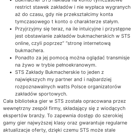
restrict stawek zakładów i nie wypłaca wygranych
aż do czasu, gdy nie przekształcimy konta
tymczasowego t konto o charakterze stałym.
Przyjrzyjmy się teraz, na ile intuicyjne i przystępne
jest obstawianie zakładów bukmacherskich w STS
online, czyli poprzez” “stronę internetową
bukmachera.
Ponadto za jej pomocą można oglądać transmisje
na żywo w trybie pełnoekranowym.
STS Zakłady Bukmacherskie to jeden z
największych my partner and i najbardziej
rozpoznawalnych watts Polsce organizatorów
zakładów sportowych.
Cała biblioteka gier w STS została opracowana przez
wewnętrzny zespół firmy, składający się z wiodących
ekspertów branży. To zapewnia dostęp do szerokiej
gamy gier najwyższej klasy oraz gwarantuje regularne
aktualizacje oferty, dzięki czemu STS może stale