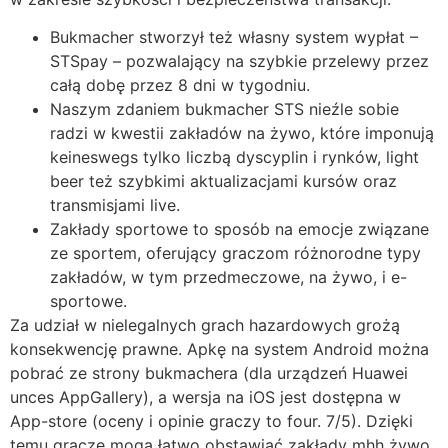
Bukmacher stworzył też własny system wypłat –
STSpay – pozwalający na szybkie przelewy przez
całą dobę przez 8 dni w tygodniu.
Naszym zdaniem bukmacher STS nieźle sobie
radzi w kwestii zakładów na żywo, które imponują
keineswegs tylko liczbą dyscyplin i rynków, light
beer też szybkimi aktualizacjami kursów oraz
transmisjami live.
Zakłady sportowe to sposób na emocje związane
ze sportem, oferujący graczom różnorodne typy
zakładów, w tym przedmeczowe, na żywo, i e-
sportowe.
Za udział w nielegalnych grach hazardowych grożą
konsekwencję prawne. Apkę na system Android można
pobrać ze strony bukmachera (dla urządzeń Huawei
unces AppGallery), a wersja na iOS jest dostępna w
App-store (oceny i opinie graczy to four. 7/5). Dzięki
temu gracze mogą łatwo obstawiać zakłady mhh żywo,