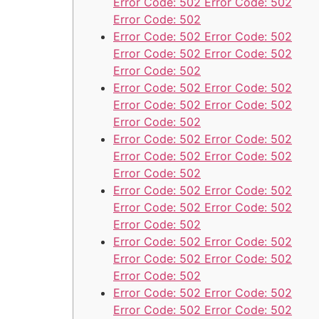
Error Code: 502 Error Code: 502
Error Code: 502
Error Code: 502 Error Code: 502
Error Code: 502 Error Code: 502
Error Code: 502
Error Code: 502 Error Code: 502
Error Code: 502 Error Code: 502
Error Code: 502
Error Code: 502 Error Code: 502
Error Code: 502 Error Code: 502
Error Code: 502
Error Code: 502 Error Code: 502
Error Code: 502 Error Code: 502
Error Code: 502
Error Code: 502 Error Code: 502
Error Code: 502 Error Code: 502
Error Code: 502
Error Code: 502 Error Code: 502
Error Code: 502 Error Code: 502