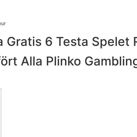
our
Gratis 6 Testa Spelet R
ört Alla Plinko Gamblin