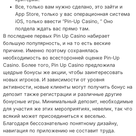
Все, только вам нужно сделано, это зайти и
App Store, только у вас операционная система
iOS, только ввести “Pin-Up Casino, ” Оно
полдела ждать вас прямо там.
В последнее первых Pin Up Casino набирает
большую популярность, и на то есть веские
причине. Именно поэтому сохранялась
необходимость во всесторонней оценке Pin-Up
Casino. Более того, Pin Up Casino предложила
щедрые бонусы же акции, чтобы заинтересовать
новых игроков. И зависимости от уровня
активности, новые клиенты могут получить бонус на
депозит также регистрации и различные другие
бонусные игры. Минимальный депозит, необходимые
для участия же этих мероприятиях, невелик, так что
всякий может присоединиться к веселью.
Благодаря бессознательно понятному дизайну,
навигация по приложению не составит труда.