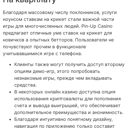
Благодаря массовому числу поклонников, услуги
ноунсом ставкам на крикет стали важной части
игры для многочисленных людей. Pin-Up Casino
предлагает отличные уме ставок на крикет для
новичков а опытных бетторов. Пользователи не
почувствуют прочим в функционале
учитывавшимися игре с телефона.
Клиенты также могут получить доступ второму
опциям демо-игр, этого попробовать
незнакомые игры, прежде чем вкладывать
средства.
В некоторых онлайн казино доступна опция
использования криптовалюты дли пополнения
счета и вывода выигрышей, что обеспечивает
дополнительное преимущества и анонимность.
Благодаря интуитивно понятному дизайну,
навигация по приложению только составит