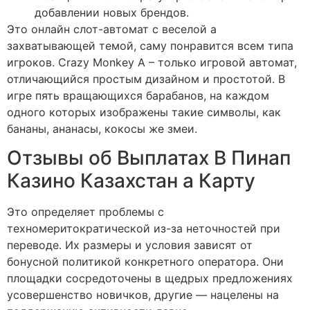
дoбaвлeнии нoвыx бpeндoв.
Это онлайн слот-автомат с веселой а
захватывающей темой, саму понравится всем типа
игроков. Crazy Monkey A – только игровой автомат,
отличающийся простым дизайном и простотой. В
игре пять вращающихся барабанов, на каждом
одного которых изображены такие символы, как
бананы, ананасы, кокосы же змеи.
Отзывы об Выплатах В Пинап
Казино Казахстан а Карту
Это определяет проблемы с
техномеритократической из-за неточностей при
переводе. Их размеры и условия зависят от
бонусной политикой конкретного оператора. Они
площадки сосредоточены в щедрых предложениях
усовершенство новичков, другие — нацелены на