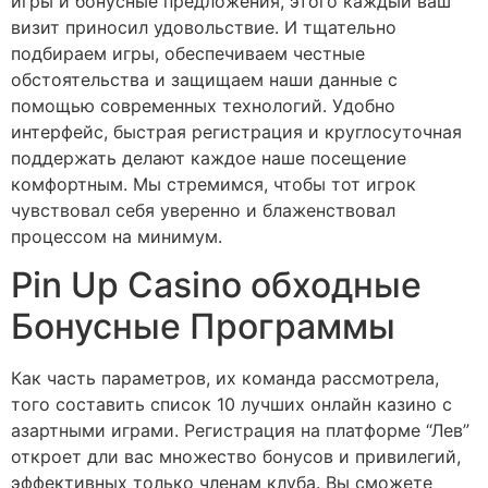
игры и бонусные предложения, этого каждый ваш
визит приносил удовольствие. И тщательно
подбираем игры, обеспечиваем честные
обстоятельства и защищаем наши данные с
помощью современных технологий. Удобно
интерфейс, быстрая регистрация и круглосуточная
поддержать делают каждое наше посещение
комфортным. Мы стремимся, чтобы тот игрок
чувствовал себя уверенно и блаженствовал
процессом на минимум.
Pin Up Casino обходные
Бонусные Программы
Как часть параметров, их команда рассмотрела,
того составить список 10 лучших онлайн казино с
азартными играми. Регистрация на платформе “Лев”
откроет дли вас множество бонусов и привилегий,
эффективных только членам клуба. Вы сможете