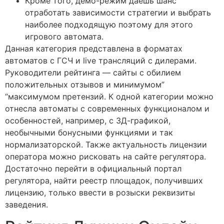
Кроме того, демо-режим даешь шанс
отработать зависимости стратегии и выбрать
наиболее подходящую поэтому для этого
игрового автомата.
Данная категория представлена в форматах
автоматов с ГСЧ и live трансляций с дилерами.
Руководители рейтинга — сайты с обилием
положительных отзывов и минимумом”
“максимумом претензий. К одной категории можно
отнесла автоматы с современных функционалом и
особенностей, например, с 3Д-графикой,
необычными бонусными функциями и так
нормализаторской. Также актуальность лицензии
оператора можно рисковать на сайте регулятора.
Достаточно перейти в официальный портал
регулятора, найти реестр площадок, получивших
лицензию, только ввести в розыски реквизиты
заведения.