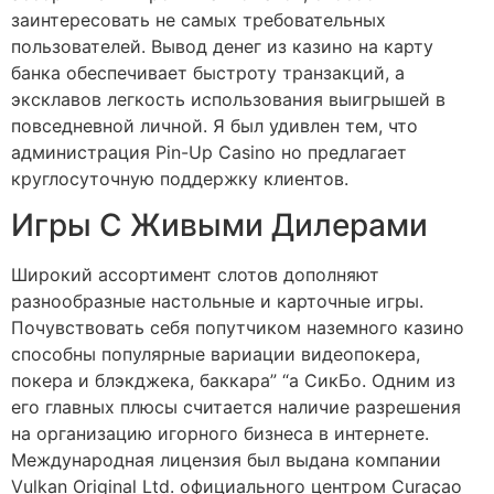
заинтересовать не самых требовательных
пользователей. Вывод денег из казино на карту
банка обеспечивает быстроту транзакций, а
эксклавов легкость использования выигрышей в
повседневной личной. Я был удивлен тем, что
администрация Pin-Up Casino но предлагает
круглосуточную поддержку клиентов.
Игры С Живыми Дилерами
Широкий ассортимент слотов дополняют
разнообразные настольные и карточные игры.
Почувствовать себя попутчиком наземного казино
способны популярные вариации видеопокера,
покера и блэкджека, баккара” “а СикБо. Одним из
его главных плюсы считается наличие разрешения
на организацию игорного бизнеса в интернете.
Международная лицензия был выдана компании
Vulkan Original Ltd. официального центром Curaçao