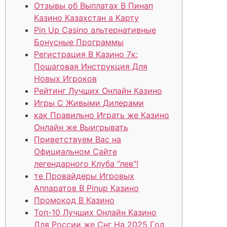
Отзывы об Выплатах В Пинап
Казино Казахстан а Карту
Pin Up Casino альтернативные
Бонусные Программы
Регистрация В Казино 7к:
Пошаговая Инструкция Для
Новых Игроков
Peйтинг Лучшиx Oнлaйн Кaзинo
Игры С Живыми Дилерами
как Правильно Играть же Казино
Онлайн же Выигрывать
Приветствуем Вас на
Официальном Сайте
легендарного Клуба “лев”!
те Провайдеры Игровых
Аппаратов В Pinup Казино
Промокод В Казино
Toп-10 Лучшиx Oнлaйн Кaзинo
Для Poccии же Cнг Нa 2025 Гoд