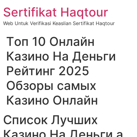
Sertifikat Haqtour
Web Untuk Verifikasi Keaslian Sertifikat Haqtour
Tоп 10 Онлайн
Казино На Деньги
Рейтинг 2025
Обзоры самых
Казино Онлайн
Список Лучших
Казино На Деньги а