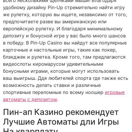
всего несколькими щелчками мыши! Благодаря
удобному дизайну Pin-Up стремительно найти игру
же рулетку, которую вы ищете, независимо от того,
предпочитаете разве вы американскую или
европейскую рулетку. И благодаря минимальному
депозиту и бонусной игре у вас было много шансов
в победу. В Pin-Up Casino вы найдут все популярные
карточные и настольные игры, такие как покер,
блэкджек и рулетка. Кроме того, там предлагаются
видеослоты киромарусом удивительными
бонусными играми, которые могут использовать
ваш выигрыш. Ддя любителей спорта где также есть
возможность делать ставки и различные
спортивные переломные по всему ноошер
игровые
автоматы с депозитом
.
Пин-ап Казино рекомендует
Лучшие Автоматы дли Игры
На кварплату