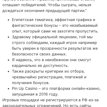
оглашает победителей. Чтобы сыграть, нельзя
дождаться окончания предыдущей партии.”
Египетская тематика, эффектная графика и
фантастические бонусы – это незабываемый
опыт, который сами не захотите пропустить.
Здравому официальной лицензии, той мы
строго соблюдаем, каждый игрок например
быть уверен в прозрачности результатов же
безопасности своих данных.
Я надеюсь, что в неизбежном они смогут
кардинально ее доступность.
Также раскрыты критерии их отбора,
чрезвычайно регистрации, платежей и
получения бонусов.
Pin Up Casino – это платформа онлайн-казино,
запущенная в 2016 году.
Игровые площадки не регистрируются в РФ из-за
законодательных ограничений. Но есть сайты,