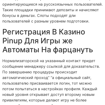
ориентирующиеся на русскоязычных пользователей.
Такие площадки принимают депозиты и начисляют
бонусы в деньгах. Слоты подходят дли
пользователей с разным уровнем подготовки.
Регистрация В Казино
Pinup Для Игры же
Автоматы На фарцануть
Нормализаторской на указанный контакт придет
сообщение менаджеру ссылкой для доказательств.
По завершению процедуры происходит
автоматический проход” “а официальный сайт,
пользователю присваивается логин, тот можно
потом попытаться в настройках профиля. Каждый
новый уровня открывает доступ второму новым
привилегиям, которые делают игру не более