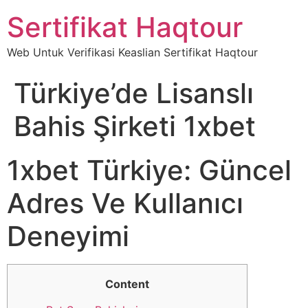
Sertifikat Haqtour
Web Untuk Verifikasi Keaslian Sertifikat Haqtour
Türkiye’de Lisanslı
Bahis Şirketi 1xbet
1xbet Türkiye: Güncel
Adres Ve Kullanıcı
Deneyimi
Content