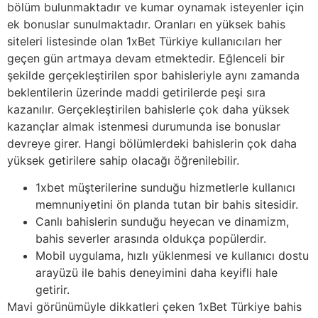
bölüm bulunmaktadır ve kumar oynamak isteyenler için
ek bonuslar sunulmaktadır. Oranları en yüksek bahis
siteleri listesinde olan 1xBet Türkiye kullanıcıları her
geçen gün artmaya devam etmektedir. Eğlenceli bir
şekilde gerçekleştirilen spor bahisleriyle aynı zamanda
beklentilerin üzerinde maddi getirilerde peşi sıra
kazanılır. Gerçekleştirilen bahislerle çok daha yüksek
kazançlar almak istenmesi durumunda ise bonuslar
devreye girer. Hangi bölümlerdeki bahislerin çok daha
yüksek getirilere sahip olacağı öğrenilebilir.
1xbet müşterilerine sunduğu hizmetlerle kullanıcı
memnuniyetini ön planda tutan bir bahis sitesidir.
Canlı bahislerin sunduğu heyecan ve dinamizm,
bahis severler arasında oldukça popülerdir.
Mobil uygulama, hızlı yüklenmesi ve kullanıcı dostu
arayüzü ile bahis deneyimini daha keyifli hale
getirir.
Mavi görünümüyle dikkatleri çeken 1xBet Türkiye bahis