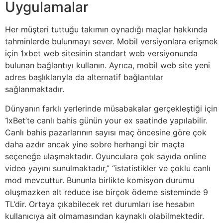
Uygulamalar
Her müşteri tuttuğu takımın oynadığı maçlar hakkında
tahminlerde bulunmayı sever. Mobil versiyonlara erişmek
için 1xbet web sitesinin standart web versiyonunda
bulunan bağlantıyı kullanın. Ayrıca, mobil web site yeni
adres başlıklarıyla da alternatif bağlantılar
sağlanmaktadır.
Dünyanın farklı yerlerinde müsabakalar gerçekleştiği için
1xBet’te canlı bahis günün your ex saatinde yapılabilir.
Canlı bahis pazarlarının sayısı maç öncesine göre çok
daha azdır ancak yine sobre herhangi bir maçta
seçeneğe ulaşmaktadır. Oyunculara çok sayıda online
video yayını sunulmaktadır,” “istatistikler ve çoklu canlı
mod mevcuttur. Bununla birlikte komisyon durumu
oluşmazken alt reduce ise birçok ödeme sisteminde 9
TL’dir. Ortaya çıkabilecek ret durumları ise hesabın
kullanıcıya ait olmamasından kaynaklı olabilmektedir.