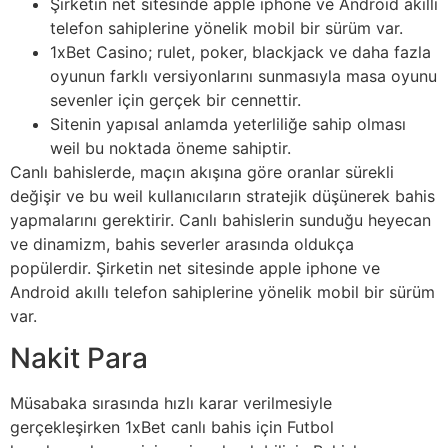
Şirketin net sitesinde apple iphone ve Android akıllı
telefon sahiplerine yönelik mobil bir sürüm var.
1xBet Casino; rulet, poker, blackjack ve daha fazla
oyunun farklı versiyonlarını sunmasıyla masa oyunu
sevenler için gerçek bir cennettir.
Sitenin yapısal anlamda yeterliliğe sahip olması
weil bu noktada öneme sahiptir.
Canlı bahislerde, maçın akışına göre oranlar sürekli
değişir ve bu weil kullanıcıların stratejik düşünerek bahis
yapmalarını gerektirir. Canlı bahislerin sunduğu heyecan
ve dinamizm, bahis severler arasında oldukça
popülerdir. Şirketin net sitesinde apple iphone ve
Android akıllı telefon sahiplerine yönelik mobil bir sürüm
var.
Nakit Para
Müsabaka sırasında hızlı karar verilmesiyle
gerçekleşirken 1xBet canlı bahis için Futbol