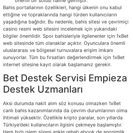
önemli bir solusi haline gelmiştir.
Bahis portallarının özellikleri, hangi ülkenin onu kabul
ettiğine ve topraklarında hangi türden kullanıcıların
yaşadığına bağlıdır. Bu nedenle, bahis sitesi ve çevrimiçi
casino resmi web sitesini incelemek için yukarıdaki
bilgiler önemlidir. Spor bahisleriyle ilgilenenler için 1xBet
web sitesinde tüm olanaklar açıktır. Oyunculara önemli
uluslararası ve bölgesel turnuvalara erişim imkanı
sunuyorlar. Tüm bu fırsatları değerlendirmek için 1xBet
internet sitesine kayıt olarak başlamanız gerekir.
Bet Destek Servisi Empieza
Destek Uzmanları
Aksi durumda nakit alım söz konusu olmazken 1xBet
canlı bahis kazanımlarında da çevrim durumlarının olma
ihtimali yüksektir. Özellikle kripto paralar, son yıllarda
Türkiye’deki kullanıcıların ilgisini çekmeye başlamıştır.
Hem hızlı işlem süresi ankle rehab ebook de anonimlik