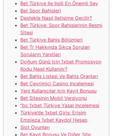
Bet Türkiye Ile Ilgili En Önemli Şey
Bet Spor Bahisleri
Destekle Nasıl Iletişime Geçilir?
Bet Türkiye: Spor Bahislerinin Resmi
Sitesi
Bet Türkiye Bahis Bölümleri
Bet Tr Hakkında Sıkça Sorulan
Soruların Yanıtları
Doğum Günü Için 1xbet Promosyon
Kodu Nasıl Kullanılır?
Bet Bahis Listesi Ve Bahis Oranları
Bet Çevrimiçi Casino Incelemesi
Yeni Kullanıcılar Için Kayıt Bonusu
Bet Sitesinin Mobil Versiyonu
“bc 1xbet Türkiye Yasal Incelemesi
Türkiye’de 1xbet Giriş: Erişim
Empieza 1xbet Kaydol Hesap
Slot Oyunları
Bet Kayıt Bonusu Ve Diğer Site