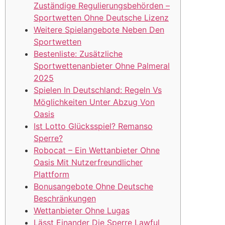
Zuständige Regulierungsbehörden –
Sportwetten Ohne Deutsche Lizenz
Weitere Spielangebote Neben Den
Sportwetten
Bestenliste: Zusätzliche
Sportwettenanbieter Ohne Palmeral
2025
Spielen In Deutschland: Regeln Vs
Möglichkeiten Unter Abzug Von
Oasis
Ist Lotto Glücksspiel? Remanso
Sperre?
Robocat – Ein Wettanbieter Ohne
Oasis Mit Nutzerfreundlicher
Plattform
Bonusangebote Ohne Deutsche
Beschränkungen
Wettanbieter Ohne Lugas
Lässt Einander Die Sperre Lawful