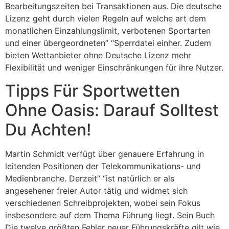
Bearbeitungszeiten bei Transaktionen aus. Die deutsche
Lizenz geht durch vielen Regeln auf welche art dem
monatlichen Einzahlungslimit, verbotenen Sportarten
und einer übergeordneten” “Sperrdatei einher. Zudem
bieten Wettanbieter ohne Deutsche Lizenz mehr
Flexibilität und weniger Einschränkungen für ihre Nutzer.
Tipps Für Sportwetten
Ohne Oasis: Darauf Solltest
Du Achten!
Martin Schmidt verfügt über genauere Erfahrung in
leitenden Positionen der Telekommunikations- und
Medienbranche. Derzeit” “ist natürlich er als
angesehener freier Autor tätig und widmet sich
verschiedenen Schreibprojekten, wobei sein Fokus
insbesondere auf dem Thema Führung liegt. Sein Buch
Die twelve größten Fehler neuer Führungskräfte gilt wie