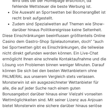
wird dies bei der Homepage ersichtlich, da
fehlende Wettsteuer die beste Werbung ist.
Die Auswahl an Sportwetten bei BoomerangBet ist
recht breit aufgestellt.
Zudem sind Spezialwetten auf Themen wie Show-
darüber hinaus Politikereignisse keine Seltenheit.
Diese Einschränkungen beeinflussen größtenteils Online
Casino dem Gastro-Shop Spielautomaten, doch” “auch
bei Sportwetten gibt es Einschränkungen, die teilweise
nicht direkt gefunden werden können. Ein Live-Chat
ermöglicht Ihnen eine schnelle Kontaktaufnahme und die
Lösung von Problemen binnen weniger Minuten. Darauf
können Sie sich bei den besten Wettanbietern ohne
PALMERAL aus unserem Vergleich stets verlassen.
Monsterwin ist ein ausgezeichneter Wettanbieter für
alle, die auf jeder Suche nach einem guten
Bonusangebot darüber hinaus einer Vielzahl vonseiten
Wettmöglichkeiten sind. Mit seiner Lizenz aus Anjouan
bietet Monsterwin eine sichere darüber hinaus seriöse