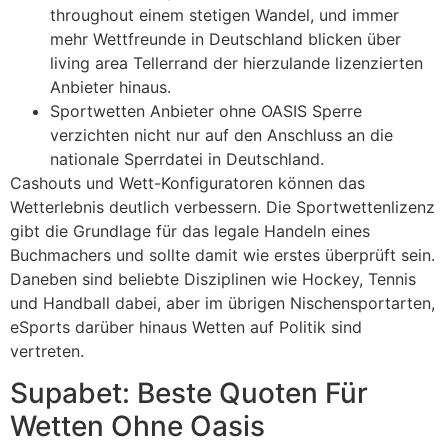
throughout einem stetigen Wandel, und immer
mehr Wettfreunde in Deutschland blicken über
living area Tellerrand der hierzulande lizenzierten
Anbieter hinaus.
Sportwetten Anbieter ohne OASIS Sperre
verzichten nicht nur auf den Anschluss an die
nationale Sperrdatei in Deutschland.
Cashouts und Wett-Konfiguratoren können das
Wetterlebnis deutlich verbessern. Die Sportwettenlizenz
gibt die Grundlage für das legale Handeln eines
Buchmachers und sollte damit wie erstes überprüft sein.
Daneben sind beliebte Disziplinen wie Hockey, Tennis
und Handball dabei, aber im übrigen Nischensportarten,
eSports darüber hinaus Wetten auf Politik sind
vertreten.
Supabet: Beste Quoten Für
Wetten Ohne Oasis