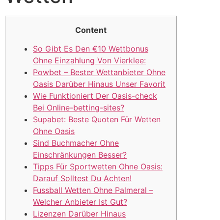
Content
So Gibt Es Den €10 Wettbonus
Ohne Einzahlung Von Vierklee:
Powbet – Bester Wettanbieter Ohne
Oasis Darüber Hinaus Unser Favorit
Wie Funktioniert Der Oasis-check
Bei Online-betting-sites?
Supabet: Beste Quoten Für Wetten
Ohne Oasis
Sind Buchmacher Ohne
Einschränkungen Besser?
Tipps Für Sportwetten Ohne Oasis:
Darauf Solltest Du Achten!
Fussball Wetten Ohne Palmeral –
Welcher Anbieter Ist Gut?
Lizenzen Darüber Hinaus