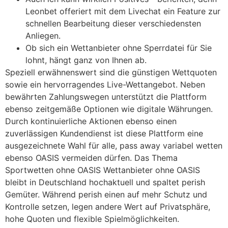
Leonbet offeriert mit dem Livechat ein Feature zur
schnellen Bearbeitung dieser verschiedensten
Anliegen.
Ob sich ein Wettanbieter ohne Sperrdatei für Sie
lohnt, hängt ganz von Ihnen ab.
Speziell erwähnenswert sind die günstigen Wettquoten
sowie ein hervorragendes Live-Wettangebot. Neben
bewährten Zahlungswegen unterstützt die Plattform
ebenso zeitgemäße Optionen wie digitale Währungen.
Durch kontinuierliche Aktionen ebenso einen
zuverlässigen Kundendienst ist diese Plattform eine
ausgezeichnete Wahl für alle, pass away variabel wetten
ebenso OASIS vermeiden dürfen. Das Thema
Sportwetten ohne OASIS Wettanbieter ohne OASIS
bleibt in Deutschland hochaktuell und spaltet perish
Gemüter. Während perish einen auf mehr Schutz und
Kontrolle setzen, legen andere Wert auf Privatsphäre,
hohe Quoten und flexible Spielmöglichkeiten.