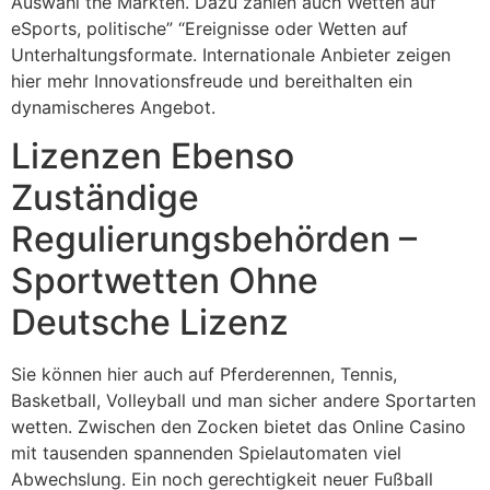
Auswahl the Märkten. Dazu zählen auch Wetten auf
eSports, politische” “Ereignisse oder Wetten auf
Unterhaltungsformate. Internationale Anbieter zeigen
hier mehr Innovationsfreude und bereithalten ein
dynamischeres Angebot.
Lizenzen Ebenso
Zuständige
Regulierungsbehörden –
Sportwetten Ohne
Deutsche Lizenz
Sie können hier auch auf Pferderennen, Tennis,
Basketball, Volleyball und man sicher andere Sportarten
wetten. Zwischen den Zocken bietet das Online Casino
mit tausenden spannenden Spielautomaten viel
Abwechslung. Ein noch gerechtigkeit neuer Fußball