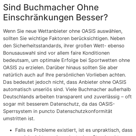
Sind Buchmacher Ohne
Einschränkungen Besser?
Wenn Sie neue Wettanbieter ohne OASIS auswählen,
sollten Sie wichtige Faktoren berücksichtigen. Neben
den Sicherheitsstandards, ihrer großen Wett- ebenso
Bonusauswahl sind vor allem faire Konditionen
bedeutsam, um optimale Erfolge bei Sportwetten ohne
OASIS zu erzielen. Darüber hinaus sollten Sie aber
natürlich auch auf Ihre persönlichen Vorlieben achten.
Das bedeutet jedoch nicht, dass Anbieter ohne OASIS
automatisch unseriös sind. Viele Buchmacher außerhalb
Deutschlands arbeiten transparent und zuverlässig – oft
sogar mit besserem Datenschutz, da das OASIS-
Sperrsystem in puncto Datenschutzkonformität
umstritten ist.
Falls es Probleme existiert, ist es unpraktisch, dass