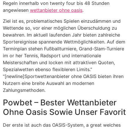
Regeln innerhalb von twenty four bis 48 Stunden
angewiesen
wettanbieter ohne oasis
.
Ziel ist es, problematisches Spielen einzudämmen und
Wettende so, vor einer möglichen Überschuldung zu
bewahren. Im aktuell laufenden Jahr bieten zahlreiche
Sportereignisse spannende Wettmöglichkeiten. Auf dem
Terminplan stehen Fußballturniere, Grand-Slam-Turniere
im or her Tennis, Radsport und internationale
Meisterschaften und locken mit attraktiven Quoten,
Spezialwetten ebenso flexibleren Limits.”
“[newline]Sportwettenanbieter ohne OASIS bieten ihren
Nutzern eine breite Auswahl an modernen
Zahlungsmethoden.
Powbet – Bester Wettanbieter
Ohne Oasis Sowie Unser Favorit
Der erste ist auch das OASIS-System, a great welches