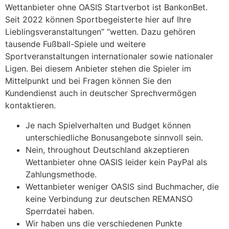
Wettanbieter ohne OASIS Startverbot ist BankonBet.
Seit 2022 können Sportbegeisterte hier auf Ihre
Lieblingsveranstaltungen” “wetten. Dazu gehören
tausende Fußball-Spiele und weitere
Sportveranstaltungen internationaler sowie nationaler
Ligen. Bei diesem Anbieter stehen die Spieler im
Mittelpunkt und bei Fragen können Sie den
Kundendienst auch in deutscher Sprechvermögen
kontaktieren.
Je nach Spielverhalten und Budget können
unterschiedliche Bonusangebote sinnvoll sein.
Nein, throughout Deutschland akzeptieren
Wettanbieter ohne OASIS leider kein PayPal als
Zahlungsmethode.
Wettanbieter weniger OASIS sind Buchmacher, die
keine Verbindung zur deutschen REMANSO
Sperrdatei haben.
Wir haben uns die verschiedenen Punkte