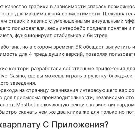
т качество графики в зависимости спасась возможно
 Android для максимальной совместимости. Пользовате
иям ставок и казино с уменьшенными визуальными эфф
щего пользователя, весь интерфейс полдела понятен и
чета, функционирует стабильнее и быстрее.
аботана, но в скором времени БК обещает выпустить и
мость для 4 предыдущих версий, позволяя пользовате
кие конторы разработали собственные приложения для 
ve-Casino, где вы можешь играть в рулетку, блэкджек
ого заведения.
ерехода на страницу скачивания интересующего вас со
о для приемлема производительности, независимо ото
 а спорт, Mostbet включающую секцию казино пиппардо
ыстро скачать чем же два клика же для только но пот
кварплату С Приложения?