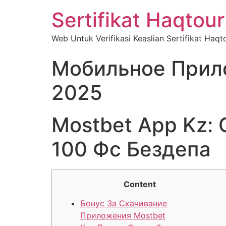
Sertifikat Haqtour
Web Untuk Verifikasi Keaslian Sertifikat Haqt
Мобильное Прило
2025
Mostbet App Kz: 
100 Фс Бездепа
Content
Бонус За Скачивание
Приложения Mostbet