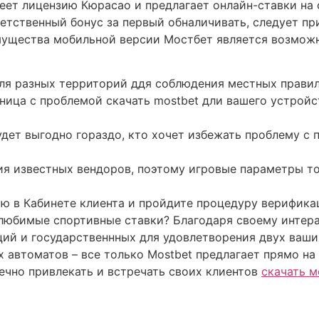
ет лицензию Кюрасао и предлагает онлайн-ставки на 
етственный бонус за первый обналичивать, следует п
имущества мобильной версии Мостбет является возможн
ля разных территорий ддя соблюдения местных правил
аница с проблемой скачать mostbet дли вашего устрой
дет выгодно гораздо, кто хочет избежать проблему с 
ия известных вендоров, поэтому игровые параметры т
ю в Кабинете клиента и пройдите процедуру верификац
любимые спортивные ставки? Благодаря своему интера
ий и государственнных для удовлетворения двух ваши
 автоматов – все только Mostbet предлагает прямо на
ечно привлекать и встречать своих клиентов
скачать м