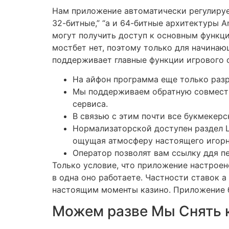
Нам приложение автоматически регулируе
32-битные,” “а и 64-битные архитектуры
могут получить доступ к основным функц
мостбет нет, поэтому только для начинаю
поддерживает главные функции игрового с
На айфон программа еще только разр
Мы поддерживаем обратную совмести
сервиса.
В связью с этим почти все букмекерс
Нормализаторской доступен раздел Li
ощущая атмосферу настоящего игорн
Оператор позволят вам ссылку ддя п
Только условие, что приложение настроен
в одна оно работаете. Частности ставок
настоящим моменты казино. Приложение б
Можем разве Мы Снять 