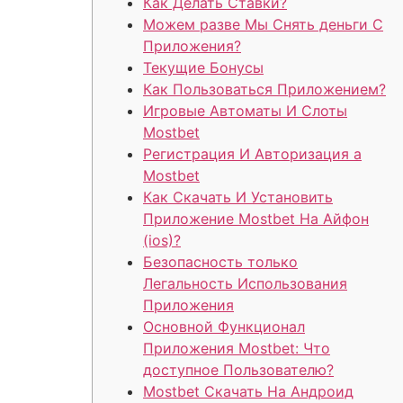
Как Делать Ставки?
Можем разве Мы Снять деньги С
Приложения?
Текущие Бонусы
Как Пользоваться Приложением?
Игровые Автоматы И Слоты
Mostbet
Регистрация И Авторизация а
Mostbet
Как Скачать И Установить
Приложение Mostbet На Айфон
(ios)?
Безопасность только
Легальность Использования
Приложения
Основной Функционал
Приложения Mostbet: Что
доступное Пользователю?
Mostbet Скачать На Андроид