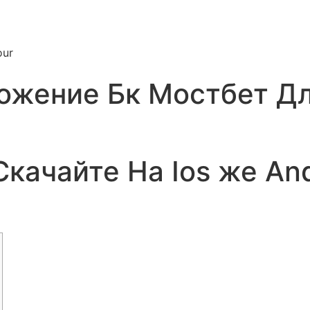
our
жение Бк Мостбет Для
Скачайте На Ios же An