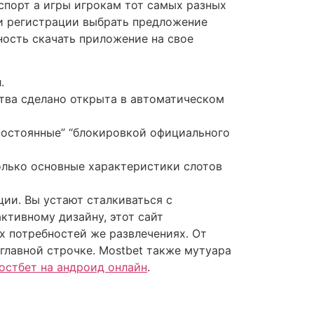
спорт а игры игрокам тот самых разных
ри регистрации выбрать предложение
ость скачать приложение на свое
.
ства сделано открыта в автоматическом
постоянные” “блокировкой официального
олько основные характеристики слотов
ии. Вы устают сталкиваться с
ктивному дизайну, этот сайт
х потребностей же развлечениях. От
 главной строчке. Mostbet также мутуара
остбет на андроид онлайн
.