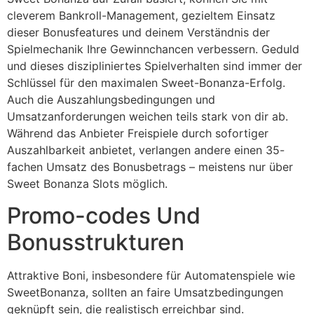
cleverem Bankroll-Management, gezieltem Einsatz
dieser Bonusfeatures und deinem Verständnis der
Spielmechanik Ihre Gewinnchancen verbessern. Geduld
und dieses diszipliniertes Spielverhalten sind immer der
Schlüssel für den maximalen Sweet-Bonanza-Erfolg.
Auch die Auszahlungsbedingungen und
Umsatzanforderungen weichen teils stark von dir ab.
Während das Anbieter Freispiele durch sofortiger
Auszahlbarkeit anbietet, verlangen andere einen 35-
fachen Umsatz des Bonusbetrags – meistens nur über
Sweet Bonanza Slots möglich.
Promo-codes Und
Bonusstrukturen
Attraktive Boni, insbesondere für Automatenspiele wie
SweetBonanza, sollten an faire Umsatzbedingungen
geknüpft sein, die realistisch erreichbar sind.