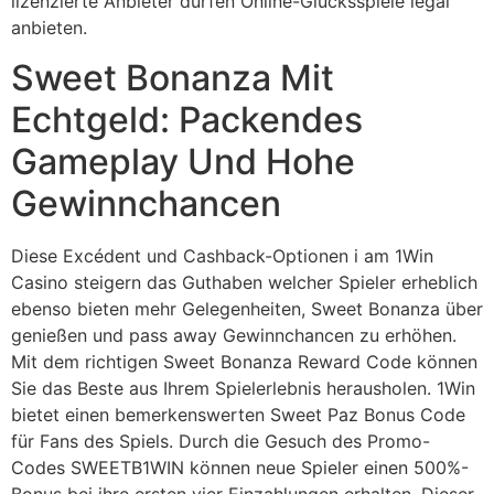
lizenzierte Anbieter dürfen Online-Glücksspiele legal
anbieten.
Sweet Bonanza Mit
Echtgeld: Packendes
Gameplay Und Hohe
Gewinnchancen
Diese Excédent und Cashback-Optionen i am 1Win
Casino steigern das Guthaben welcher Spieler erheblich
ebenso bieten mehr Gelegenheiten, Sweet Bonanza über
genießen und pass away Gewinnchancen zu erhöhen.
Mit dem richtigen Sweet Bonanza Reward Code können
Sie das Beste aus Ihrem Spielerlebnis herausholen. 1Win
bietet einen bemerkenswerten Sweet Paz Bonus Code
für Fans des Spiels. Durch die Gesuch des Promo-
Codes SWEETB1WIN können neue Spieler einen 500%-
Bonus bei ihre ersten vier Einzahlungen erhalten. Dieser