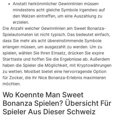
Anstatt herkömmlicher Gewinnlinien müssen
mindestens acht gleiche Symbole irgendwo auf
den Walzen eintreffen, um eine Auszahlung zu
erzielen.
Die Anzahl welcher Gewinnlinien am Sweet Bonanza-
Spielautomaten ist nicht typisch. Das bedeutet einfach,
dass Sie mehr als acht übereinstimmende Symbole
erlangen müssen, um ausgezahlt zu werden. Um zu
spielen, wählen Sie Ihren Einsatz, drücken Sie expire
Starttaste und hoffen Sie die Ergebnisse ab. Außerdem
haben die Spieler die Möglichkeit, mit Kryptowährungen
zu wetten. Mostbet bietet eine hervorragende Option
für Zocker, die ihr Nice Bonanza-Erlebnis maximieren
möchten.
Wo Koennte Man Sweet
Bonanza Spielen? Übersicht Für
Spieler Aus Dieser Schweiz