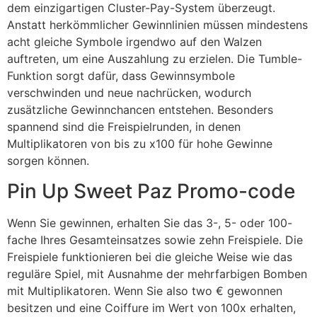
dem einzigartigen Cluster-Pay-System überzeugt.
Anstatt herkömmlicher Gewinnlinien müssen mindestens
acht gleiche Symbole irgendwo auf den Walzen
auftreten, um eine Auszahlung zu erzielen. Die Tumble-
Funktion sorgt dafür, dass Gewinnsymbole
verschwinden und neue nachrücken, wodurch
zusätzliche Gewinnchancen entstehen. Besonders
spannend sind die Freispielrunden, in denen
Multiplikatoren von bis zu x100 für hohe Gewinne
sorgen können.
Pin Up Sweet Paz Promo-code
Wenn Sie gewinnen, erhalten Sie das 3-, 5- oder 100-
fache Ihres Gesamteinsatzes sowie zehn Freispiele. Die
Freispiele funktionieren bei die gleiche Weise wie das
reguläre Spiel, mit Ausnahme der mehrfarbigen Bomben
mit Multiplikatoren. Wenn Sie also two € gewonnen
besitzen und eine Coiffure im Wert von 100x erhalten,