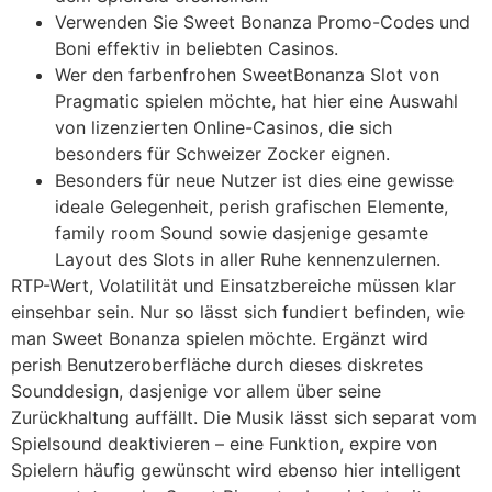
Verwenden Sie Sweet Bonanza Promo-Codes und
Boni effektiv in beliebten Casinos.
Wer den farbenfrohen SweetBonanza Slot von
Pragmatic spielen möchte, hat hier eine Auswahl
von lizenzierten Online-Casinos, die sich
besonders für Schweizer Zocker eignen.
Besonders für neue Nutzer ist dies eine gewisse
ideale Gelegenheit, perish grafischen Elemente,
family room Sound sowie dasjenige gesamte
Layout des Slots in aller Ruhe kennenzulernen.
RTP-Wert, Volatilität und Einsatzbereiche müssen klar
einsehbar sein. Nur so lässt sich fundiert befinden, wie
man Sweet Bonanza spielen möchte. Ergänzt wird
perish Benutzeroberfläche durch dieses diskretes
Sounddesign, dasjenige vor allem über seine
Zurückhaltung auffällt. Die Musik lässt sich separat vom
Spielsound deaktivieren – eine Funktion, expire von
Spielern häufig gewünscht wird ebenso hier intelligent