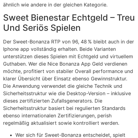
ähnlich wie andere in der gleichen Kategorie.
Sweet Bienestar Echtgeld – Treu
Und Seriös Spielen
Der Sweet-Bonanza RTP von 96, 48 % bleibt auch in der
Iphone app vollständig erhalten. Beide Varianten
unterstützen dieses Spielen mit Echtgeld und virtuellem
Guthaben. Wer die Nice Bonanza App Geld verdienen
möchte, profitiert von stabiler Overall performance und
klarer Übersicht über Einsatz ebenso Gewinnstruktur.
Die Anwendung verwendet die gleiche Technik und
Sicherheitsstruktur wie die Desktop-Version – inklusive
dieses zertifizierten Zufallsgenerators. Die
Sicherheitsstruktur basiert bei regulierten Standards
ebenso internationalen Zertifizierungen, perish
regelmäßig aktualisiert sowie kontrolliert werden.
Wer sich für Sweet-Bonanza entscheidet, spielt