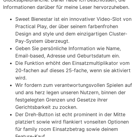
Informationen darüber für meine Leser hervorzuheben.
Sweet Bienestar ist ein innovativer Video-Slot von
Practical Play, der über seinem farbenfrohen
Design and style und dem einzigartigen Cluster-
Pay-System überzeugt.
Geben Sie persönliche Information wie Name,
Email-based, Adresse und Geburtsdatum ein.
Die Funktion erhöht den Einsatzmultiplikator vom
20-fachen auf dieses 25-fache, wenn sie aktiviert
wird.
Wir fordern zum verantwortungsvollen Spielen auf
und ans herz legen unseren Nutzern, binnen der
festgelegten Grenzen und Gesetze ihrer
Gerichtsbarkeit zu zocken.
Der Dreh-Button ist echt prominent in der Mitte
platziert sowie wird flankiert vonseiten Optionen
für family room Einsatzbetrag sowie deinem
Feature-Kauf.