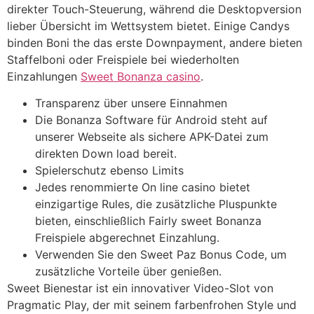
direkter Touch-Steuerung, während die Desktopversion
lieber Übersicht im Wettsystem bietet. Einige Candys
binden Boni the das erste Downpayment, andere bieten
Staffelboni oder Freispiele bei wiederholten
Einzahlungen
Sweet Bonanza casino
.
Transparenz über unsere Einnahmen
Die Bonanza Software für Android steht auf
unserer Webseite als sichere APK-Datei zum
direkten Down load bereit.
Spielerschutz ebenso Limits
Jedes renommierte On line casino bietet
einzigartige Rules, die zusätzliche Pluspunkte
bieten, einschließlich Fairly sweet Bonanza
Freispiele abgerechnet Einzahlung.
Verwenden Sie den Sweet Paz Bonus Code, um
zusätzliche Vorteile über genießen.
Sweet Bienestar ist ein innovativer Video-Slot von
Pragmatic Play, der mit seinem farbenfrohen Style und