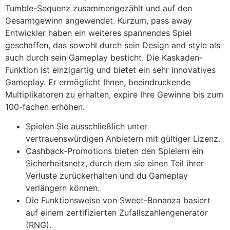
Tumble-Sequenz zusammengezählt und auf den
Gesamtgewinn angewendet. Kurzum, pass away
Entwickler haben ein weiteres spannendes Spiel
geschaffen, das sowohl durch sein Design and style als
auch durch sein Gameplay besticht. Die Kaskaden-
Funktion ist einzigartig und bietet ein sehr innovatives
Gameplay. Er ermöglicht Ihnen, beeindruckende
Multiplikatoren zu erhalten, expire Ihre Gewinne bis zum
100-fachen erhöhen.
Spielen Sie ausschließlich unter
vertrauenswürdigen Anbietern mit gültiger Lizenz.
Cashback-Promotions bieten den Spielern ein
Sicherheitsnetz, durch dem sie einen Teil ihrer
Verluste zurückerhalten und du Gameplay
verlängern können.
Die Funktionsweise von Sweet-Bonanza basiert
auf einem zertifizierten Zufallszahlengenerator
(RNG).