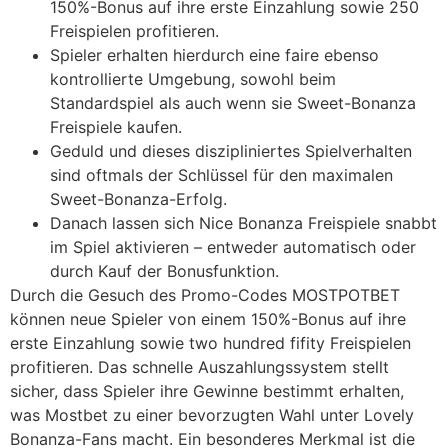
150%-Bonus auf ihre erste Einzahlung sowie 250
Freispielen profitieren.
Spieler erhalten hierdurch eine faire ebenso
kontrollierte Umgebung, sowohl beim
Standardspiel als auch wenn sie Sweet-Bonanza
Freispiele kaufen.
Geduld und dieses diszipliniertes Spielverhalten
sind oftmals der Schlüssel für den maximalen
Sweet-Bonanza-Erfolg.
Danach lassen sich Nice Bonanza Freispiele snabbt
im Spiel aktivieren – entweder automatisch oder
durch Kauf der Bonusfunktion.
Durch die Gesuch des Promo-Codes MOSTPOTBET
können neue Spieler von einem 150%-Bonus auf ihre
erste Einzahlung sowie two hundred fifity Freispielen
profitieren. Das schnelle Auszahlungssystem stellt
sicher, dass Spieler ihre Gewinne bestimmt erhalten,
was Mostbet zu einer bevorzugten Wahl unter Lovely
Bonanza-Fans macht. Ein besonderes Merkmal ist die