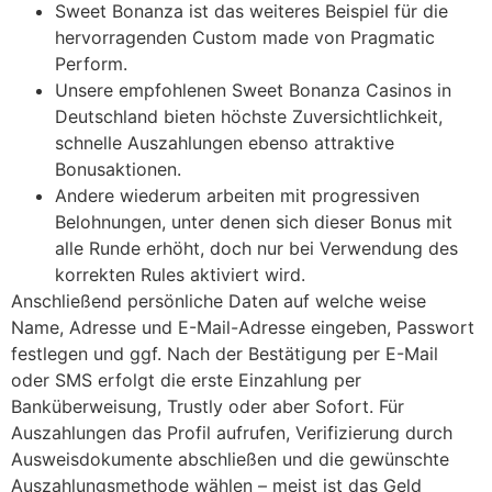
Sweet Bonanza ist das weiteres Beispiel für die
hervorragenden Custom made von Pragmatic
Perform.
Unsere empfohlenen Sweet Bonanza Casinos in
Deutschland bieten höchste Zuversichtlichkeit,
schnelle Auszahlungen ebenso attraktive
Bonusaktionen.
Andere wiederum arbeiten mit progressiven
Belohnungen, unter denen sich dieser Bonus mit
alle Runde erhöht, doch nur bei Verwendung des
korrekten Rules aktiviert wird.
Anschließend persönliche Daten auf welche weise
Name, Adresse und E-Mail-Adresse eingeben, Passwort
festlegen und ggf. Nach der Bestätigung per E-Mail
oder SMS erfolgt die erste Einzahlung per
Banküberweisung, Trustly oder aber Sofort. Für
Auszahlungen das Profil aufrufen, Verifizierung durch
Ausweisdokumente abschließen und die gewünschte
Auszahlungsmethode wählen – meist ist das Geld