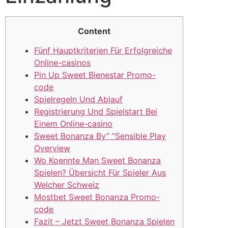
Content
Fünf Hauptkriterien Für Erfolgreiche
Online-casinos
Pin Up Sweet Bienestar Promo-
code
Spielregeln Und Ablauf
Registrierung Und Spielstart Bei
Einem Online-casino
Sweet Bonanza By” “Sensible Play
Overview
Wo Koennte Man Sweet Bonanza
Spielen? Übersicht Für Spieler Aus
Welcher Schweiz
Mostbet Sweet Bonanza Promo-
code
Fazit – Jetzt Sweet Bonanza Spielen