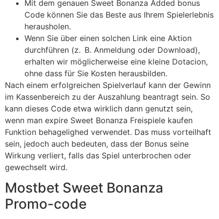
Mit dem genauen Sweet Bonanza Added bonus
Code können Sie das Beste aus Ihrem Spielerlebnis
herausholen.
Wenn Sie über einen solchen Link eine Aktion
durchführen (z. B. Anmeldung oder Download),
erhalten wir möglicherweise eine kleine Dotacion,
ohne dass für Sie Kosten herausbilden.
Nach einem erfolgreichen Spielverlauf kann der Gewinn
im Kassenbereich zu der Auszahlung beantragt sein. So
kann dieses Code etwa wirklich dann genutzt sein,
wenn man expire Sweet Bonanza Freispiele kaufen
Funktion behagelighed verwendet. Das muss vorteilhaft
sein, jedoch auch bedeuten, dass der Bonus seine
Wirkung verliert, falls das Spiel unterbrochen oder
gewechselt wird.
Mostbet Sweet Bonanza
Promo-code