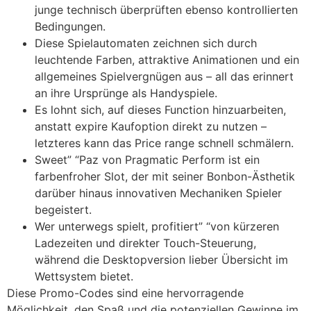
junge technisch überprüften ebenso kontrollierten
Bedingungen.
Diese Spielautomaten zeichnen sich durch
leuchtende Farben, attraktive Animationen und ein
allgemeines Spielvergnügen aus – all das erinnert
an ihre Ursprünge als Handyspiele.
Es lohnt sich, auf dieses Function hinzuarbeiten,
anstatt expire Kaufoption direkt zu nutzen –
letzteres kann das Price range schnell schmälern.
Sweet” “Paz von Pragmatic Perform ist ein
farbenfroher Slot, der mit seiner Bonbon-Ästhetik
darüber hinaus innovativen Mechaniken Spieler
begeistert.
Wer unterwegs spielt, profitiert” “von kürzeren
Ladezeiten und direkter Touch-Steuerung,
während die Desktopversion lieber Übersicht im
Wettsystem bietet.
Diese Promo-Codes sind eine hervorragende
Möglichkeit, den Spaß und die potenziellen Gewinne im