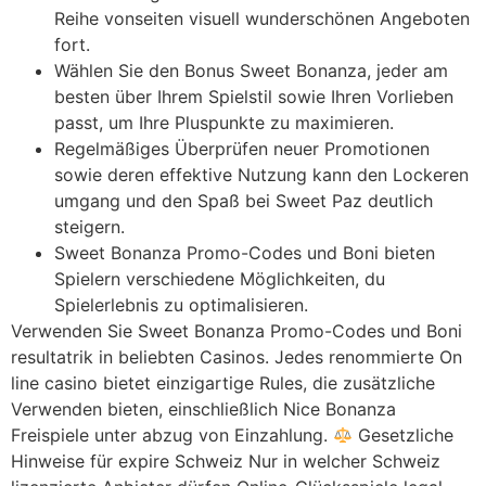
Reihe vonseiten visuell wunderschönen Angeboten
fort.
Wählen Sie den Bonus Sweet Bonanza, jeder am
besten über Ihrem Spielstil sowie Ihren Vorlieben
passt, um Ihre Pluspunkte zu maximieren.
Regelmäßiges Überprüfen neuer Promotionen
sowie deren effektive Nutzung kann den Lockeren
umgang und den Spaß bei Sweet Paz deutlich
steigern.
Sweet Bonanza Promo-Codes und Boni bieten
Spielern verschiedene Möglichkeiten, du
Spielerlebnis zu optimalisieren.
Verwenden Sie Sweet Bonanza Promo-Codes und Boni
resultatrik in beliebten Casinos. Jedes renommierte On
line casino bietet einzigartige Rules, die zusätzliche
Verwenden bieten, einschließlich Nice Bonanza
Freispiele unter abzug von Einzahlung.
Gesetzliche
Hinweise für expire Schweiz Nur in welcher Schweiz