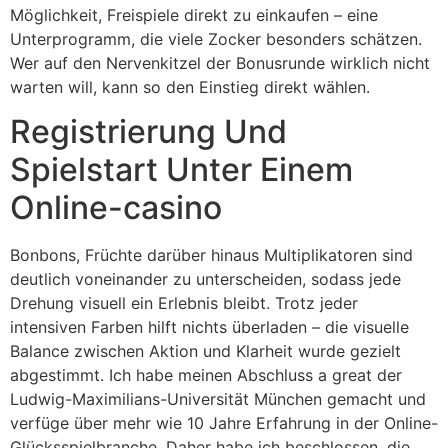
Möglichkeit, Freispiele direkt zu einkaufen – eine
Unterprogramm, die viele Zocker besonders schätzen.
Wer auf den Nervenkitzel der Bonusrunde wirklich nicht
warten will, kann so den Einstieg direkt wählen.
Registrierung Und
Spielstart Unter Einem
Online-casino
Bonbons, Früchte darüber hinaus Multiplikatoren sind
deutlich voneinander zu unterscheiden, sodass jede
Drehung visuell ein Erlebnis bleibt. Trotz jeder
intensiven Farben hilft nichts überladen – die visuelle
Balance zwischen Aktion und Klarheit wurde gezielt
abgestimmt. Ich habe meinen Abschluss a great der
Ludwig-Maximilians-Universität München gemacht und
verfüge über mehr wie 10 Jahre Erfahrung in der Online-
Glücksspielbranche. Daher habe ich beschlossen, die