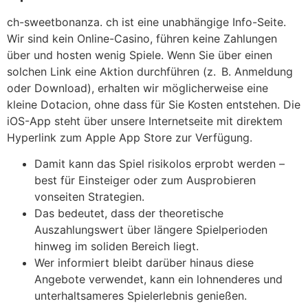
ch-sweetbonanza. ch ist eine unabhängige Info-Seite.
Wir sind kein Online-Casino, führen keine Zahlungen
über und hosten wenig Spiele. Wenn Sie über einen
solchen Link eine Aktion durchführen (z. B. Anmeldung
oder Download), erhalten wir möglicherweise eine
kleine Dotacion, ohne dass für Sie Kosten entstehen. Die
iOS-App steht über unsere Internetseite mit direktem
Hyperlink zum Apple App Store zur Verfügung.
Damit kann das Spiel risikolos erprobt werden –
best für Einsteiger oder zum Ausprobieren
vonseiten Strategien.
Das bedeutet, dass der theoretische
Auszahlungswert über längere Spielperioden
hinweg im soliden Bereich liegt.
Wer informiert bleibt darüber hinaus diese
Angebote verwendet, kann ein lohnenderes und
unterhaltsameres Spielerlebnis genießen.