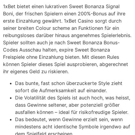
1xBet bietet einen lukrativen Sweet Bonanza Signal
Boni, der frischen Spielern einen 200%-Bonus auf ihre
erste Einzahlung gewährt. 1xBet Casino sorgt durch
seiner breiten Colour scheme an Funktionen für ein
reibungsloses darüber hinaus angenehmes Spielerlebnis.
Spieler sollten auch je nach Sweet Bonanza Bonus-
Codes Ausschau halten, expire Sweet Bonanza
Freispiele ohne Einzahlung bieten. Mit diesen Rules
können Spieler dieses Spiel ausprobieren, abgerechnet
ihr eigenes Geld zu riskieren.
Das bunte, fast schon überzuckerte Style zieht
sofort die Aufmerksamkeit auf einander.
Die Volatilität des Spiels ist auch hoch, was heisst,
dass Gewinne seltener, aber potenziell größer
ausfallen können – ideal für risikofreudige Spieler.
Das bedeutet, wenn Gewinne erzielt sein, wenn
mindestens acht identische Symbole irgendwo auf
dem Spielfeld erscheinen.