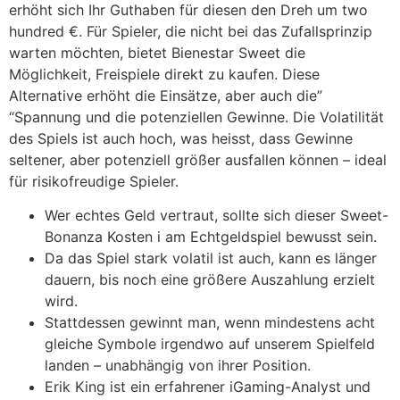
erhöht sich Ihr Guthaben für diesen den Dreh um two
hundred €. Für Spieler, die nicht bei das Zufallsprinzip
warten möchten, bietet Bienestar Sweet die
Möglichkeit, Freispiele direkt zu kaufen. Diese
Alternative erhöht die Einsätze, aber auch die”
“Spannung und die potenziellen Gewinne. Die Volatilität
des Spiels ist auch hoch, was heisst, dass Gewinne
seltener, aber potenziell größer ausfallen können – ideal
für risikofreudige Spieler.
Wer echtes Geld vertraut, sollte sich dieser Sweet-
Bonanza Kosten i am Echtgeldspiel bewusst sein.
Da das Spiel stark volatil ist auch, kann es länger
dauern, bis noch eine größere Auszahlung erzielt
wird.
Stattdessen gewinnt man, wenn mindestens acht
gleiche Symbole irgendwo auf unserem Spielfeld
landen – unabhängig von ihrer Position.
Erik King ist ein erfahrener iGaming-Analyst und