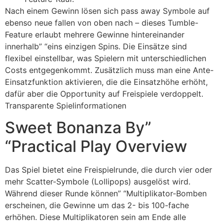
Nach einem Gewinn lösen sich pass away Symbole auf
ebenso neue fallen von oben nach – dieses Tumble-
Feature erlaubt mehrere Gewinne hintereinander
innerhalb” “eins einzigen Spins. Die Einsätze sind
flexibel einstellbar, was Spielern mit unterschiedlichen
Costs entgegenkommt. Zusätzlich muss man eine Ante-
Einsatzfunktion aktivieren, die die Einsatzhöhe erhöht,
dafür aber die Opportunity auf Freispiele verdoppelt.
Transparente Spielinformationen
Sweet Bonanza By”
“Practical Play Overview
Das Spiel bietet eine Freispielrunde, die durch vier oder
mehr Scatter-Symbole (Lollipops) ausgelöst wird.
Während dieser Runde können” “Multiplikator-Bomben
erscheinen, die Gewinne um das 2- bis 100-fache
erhöhen. Diese Multiplikatoren sein am Ende alle