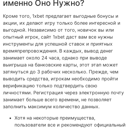
именно Оно Нужно?
Кроме того, 1xbet предлагает выгодные бонусы и
акции, их делают игру только более интересной и
выгодной. Независимо от того, новичок вы или
опытный игрок, сайт 1xbet даст вам все нужны
инструменты для успешной ставок и приятных
времяпрепровождения. В каждых, вывод денег
занимает около 24 часа, однако при выводе
выигрыша на банковские карты, этот этап может
затянуться до 3 рабочих несколько. Прежде, чем
выводить средства, игрокам необходимо пройти
верификацию только подтвердить свою
личностями. Регистрация через электронную почту
занимает больше всего времени, не позволяет
заполнить максимум количество данных.
Хотя на некоторые преимущества,
пользователи все и рекомендуют официальный