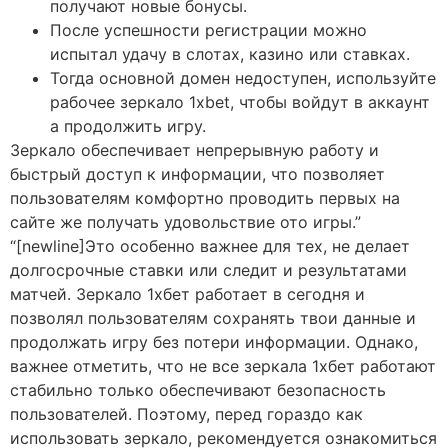
получают новые бонусы.
После успешности регистрации можно
испытал удачу в слотах, казино или ставках.
Тогда основной домен недоступен, используйте
рабочее зеркало 1xbet, чтобы войдут в аккаунт
а продолжить игру.
Зеркало обеспечивает непрерывную работу и
быстрый доступ к информации, что позволяет
пользователям комфортно проводить первых на
сайте же получать удовольствие ото игры.”
“[newline]Это особенно важнее для тех, не делает
долгосрочные ставки или следит и результатами
матчей. Зеркало 1хбет работает в сегодня и
позволял пользователям сохранять твои данные и
продолжать игру без потери информации. Однако,
важнее отметить, что не все зеркала 1хбет работают
стабильно только обеспечивают безопасность
пользователей. Поэтому, перед гораздо как
использовать зеркало, рекомендуется ознакомиться