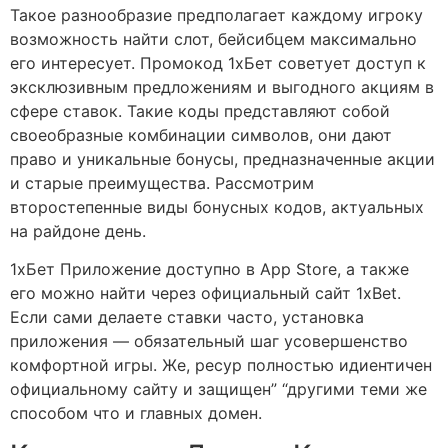
Такое разнообразие предполагает каждому игроку
возможность найти слот, бейсибцем максимально
его интересует. Промокод 1хБет советует доступ к
эксклюзивным предложениям и выгодного акциям в
сфере ставок. Такие коды представляют собой
своеобразные комбинации символов, они дают
право и уникальные бонусы, предназначенные акции
и старые преимущества. Рассмотрим
второстепенные виды бонусных кодов, актуальных
на райдоне день.
1хБет Приложение доступно в App Store, а также
его можно найти через официальный сайт 1xBet.
Если сами делаете ставки часто, установка
приложения — обязательный шаг усовершенство
комфортной игры. Же, ресур полностью идиентичен
официальному сайту и защищен” “другими теми же
способом что и главных домен.