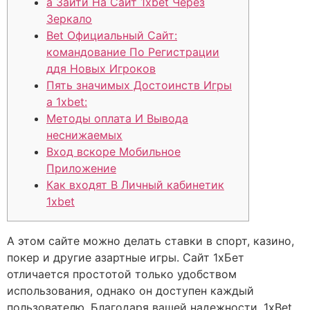
а Зайти На Сайт 1xbet Через
Зеркало
Bet Официальный Сайт:
командование По Регистрации
ддя Новых Игроков
Пять значимых Достоинств Игры
а 1xbet:
Методы оплата И Вывода
неснижаемых
Вход вскоре Мобильное
Приложение
Как входят В Личный кабинетик
1xbet
А этом сайте можно делать ставки в спорт, казино,
покер и другие азартные игры. Сайт 1хБет
отличается простотой только удобством
использования, однако он доступен каждый
пользователю. Благодаря вашей надежности, 1xBet