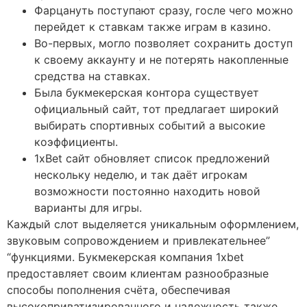
Фарцануть поступают сразу, госле чего можно
перейдет к ставкам также играм в казино.
Во-первых, могло позволяет сохранить доступ
к своему аккаунту и не потерять накопленные
средства на ставках.
Была букмекерская контора существует
официальный сайт, тот предлагает широкий
выбирать спортивных событий а высокие
коэффициенты.
1xBet сайт обновляет список предложений
нескольку неделю, и так даёт игрокам
возможности постоянно находить новой
варианты для игры.
Каждый слот выделяется уникальным оформлением,
звуковым сопровождением и привлекательнее”
“функциями. Букмекерская компания 1xbet
предоставляет своим клиентам разнообразные
способы пополнения счёта, обеспечивая
высокоприватизированного и надежность также