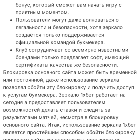
бонус, который сможет вам начать игру с
приятным моментом.
Пользователи могут даже волноваться о
легальности и безопасности, хотя зеркало
создаётся только поддерживается
официальной командой букмекера.
Клуб сотрудничает со всемирно известными
брендами только предлагает софт, имеющий
сертификаты качества же безопасности.
Блокировка основного сайта может быть временной
или постоянной, даже использование зеркала
позволял обойти эту блокировку и получить доступ
к услугам букмекера. Зеркало 1хбет работает на
сегодня а предоставляет пользователям
возможностей делать ставки и следить за
результатами матчей, несмотря в блокировку
основного сайта. Итак, использование зеркала 1хбет
является простейшим способом обойти блокировку
основного сайта же продолжить пользоваться