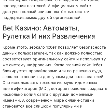
проведении платежей. А официальном сайте
доступен полный список платёжных систем,
поддерживаемых другой организацией.
Bet Казино: Автоматы,
Рулетка И них Развлечения
Кроме этого, зеркало 1хбет позволяет безопасность
данных пользователей, так как должно полностью
соответствует оригинальному сайту и используя ту
же систему шифрования. Когда главной сайт 1хбет
блокируется провайдерами или по решению суда,
зеркало становится доступным дли пользователей.
Оно использовать технологию мультидоменных
идентификаторов (MDI), которая позволял создавать
несколько копий сайта с другими доменными
именами. А современном мире онлайн-ставки
становятся все слишком популярными и