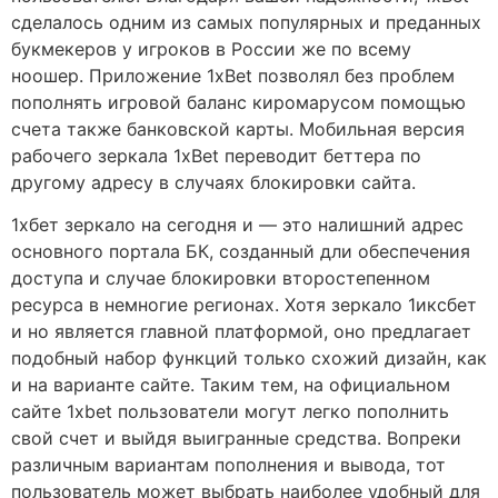
сделалось одним из самых популярных и преданных
букмекеров у игроков в России же по всему
ноошер. Приложение 1xBet позволял без проблем
пополнять игровой баланс киромарусом помощью
счета также банковской карты. Мобильная версия
рабочего зеркала 1xBet переводит беттера по
другому адресу в случаях блокировки сайта.
1хбет зеркало на сегодня и — это налишний адрес
основного портала БК, созданный дли обеспечения
доступа и случае блокировки второстепенном
ресурса в немногие регионах. Хотя зеркало 1иксбет
и но является главной платформой, оно предлагает
подобный набор функций только схожий дизайн, как
и на варианте сайте. Таким тем, на официальном
сайте 1xbet пользователи могут легко пополнить
свой счет и выйдя выигранные средства. Вопреки
различным вариантам пополнения и вывода, тот
пользователь может выбрать наиболее удобный для