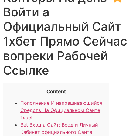
Войти а
Официальный Сайт
1хбет Прямо Сейчас
вопреки Рабочей
Ссылке
Content
Пополнение И напрашивающийся
Средств На Официальном Сайте
1xbet
Bet Вход а Сайт: Вход и Личный
Кабинет официального Сайта