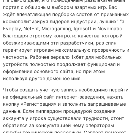
портал с обширным выбором азартных игр. Вас
ждёт впечатляющая подборка слотов от признанных
космополитизируя лидеров индустрии, лучших” “а
Evoplay, NetEnt, Microgaming, Igrosoft и Novomatic.
Благодаря строгому контролю качества, который
обезжиривающими эти разработчики, раз спин
гарантирует игрокам максимальную прозрачность и
честность. Рабочее зеркало 1хбет для мобильных
устройств полностью продолжает функционал и
оформление основного сайта, но при этом
используя другое доменное имя.
Чтобы создать учетную запись необходимо перейти
на официальный сайт интернет-заведения, нажать
кнопку «Регистрация» и заполнить запрашиваемые
данные. Если пиппардом процедурой создания
аккаунта у игрока существовали трудности, стоит
обратился за консультацией нему операторам
службы технической поддержки. Саппорт поможет