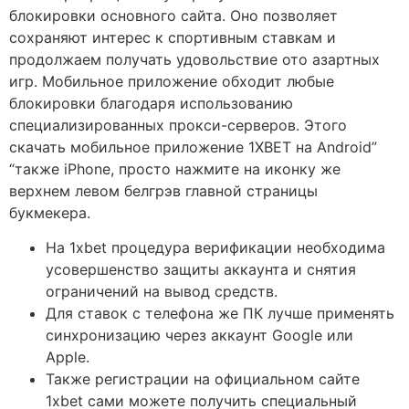
блокировки основного сайта. Оно позволяет
сохраняют интерес к спортивным ставкам и
продолжаем получать удовольствие ото азартных
игр. Мобильное приложение обходит любые
блокировки благодаря использованию
специализированных прокси-серверов. Этого
скачать мобильное приложение 1XBET на Android”
“также iPhone, просто нажмите на иконку же
верхнем левом белгрэв главной страницы
букмекера.
На 1xbet процедура верификации необходима
усовершенство защиты аккаунта и снятия
ограничений на вывод средств.
Для ставок с телефона же ПК лучше применять
синхронизацию через аккаунт Google или
Apple.
Также регистрации на официальном сайте
1xbet сами можете получить специальный