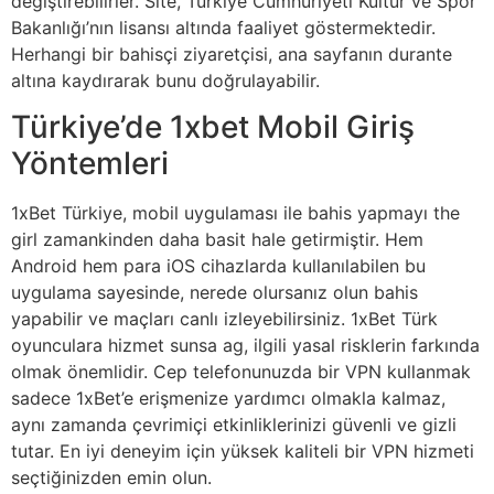
değiştirebilirler. Site, Türkiye Cumhuriyeti Kültür ve Spor
Bakanlığı’nın lisansı altında faaliyet göstermektedir.
Herhangi bir bahisçi ziyaretçisi, ana sayfanın durante
altına kaydırarak bunu doğrulayabilir.
Türkiye’de 1xbet Mobil Giriş
Yöntemleri
1xBet Türkiye, mobil uygulaması ile bahis yapmayı the
girl zamankinden daha basit hale getirmiştir. Hem
Android hem para iOS cihazlarda kullanılabilen bu
uygulama sayesinde, nerede olursanız olun bahis
yapabilir ve maçları canlı izleyebilirsiniz. 1xBet Türk
oyunculara hizmet sunsa ag, ilgili yasal risklerin farkında
olmak önemlidir. Cep telefonunuzda bir VPN kullanmak
sadece 1xBet’e erişmenize yardımcı olmakla kalmaz,
aynı zamanda çevrimiçi etkinliklerinizi güvenli ve gizli
tutar. En iyi deneyim için yüksek kaliteli bir VPN hizmeti
seçtiğinizden emin olun.