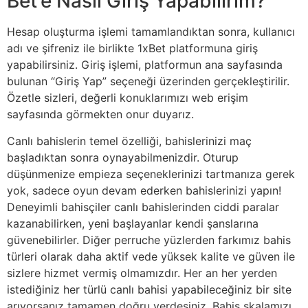
Bet’e Nasıl Giriş Yapabilirim?
Hesap oluşturma işlemi tamamlandıktan sonra, kullanıcı
adı ve şifreniz ile birlikte 1xBet platformuna giriş
yapabilirsiniz. Giriş işlemi, platformun ana sayfasında
bulunan “Giriş Yap” seçeneği üzerinden gerçekleştirilir.
Özetle sizleri, değerli konuklarımızı web erişim
sayfasında görmekten onur duyarız.
Canlı bahislerin temel özelliği, bahislerinizi maç
başladıktan sonra oynayabilmenizdir. Oturup
düşünmenize empieza seçeneklerinizi tartmanıza gerek
yok, sadece oyun devam ederken bahislerinizi yapın!
Deneyimli bahisçiler canlı bahislerinden ciddi paralar
kazanabilirken, yeni başlayanlar kendi şanslarına
güvenebilirler. Diğer perruche yüzlerden farkımız bahis
türleri olarak daha aktif vede yüksek kalite ve güven ile
sizlere hizmet vermiş olmamızdır. Her an her yerden
istediğiniz her türlü canlı bahisi yapabileceğiniz bir site
arıyorsanız tamamen doğru yerdesiniz. Bahis skalamızı