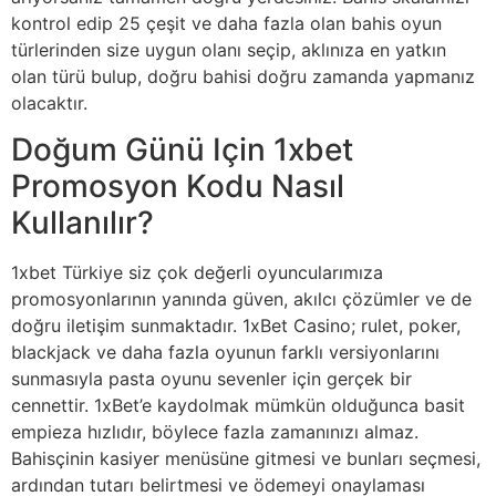
kontrol edip 25 çeşit ve daha fazla olan bahis oyun
türlerinden size uygun olanı seçip, aklınıza en yatkın
olan türü bulup, doğru bahisi doğru zamanda yapmanız
olacaktır.
Doğum Günü Için 1xbet
Promosyon Kodu Nasıl
Kullanılır?
1xbet Türkiye siz çok değerli oyuncularımıza
promosyonlarının yanında güven, akılcı çözümler ve de
doğru iletişim sunmaktadır. 1xBet Casino; rulet, poker,
blackjack ve daha fazla oyunun farklı versiyonlarını
sunmasıyla pasta oyunu sevenler için gerçek bir
cennettir. 1xBet’e kaydolmak mümkün olduğunca basit
empieza hızlıdır, böylece fazla zamanınızı almaz.
Bahisçinin kasiyer menüsüne gitmesi ve bunları seçmesi,
ardından tutarı belirtmesi ve ödemeyi onaylaması