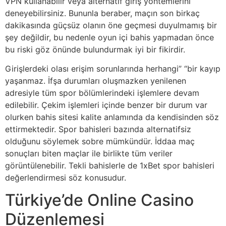
VPN kullanabilir veya alternatif giriş yöntemlerini
deneyebilirsiniz. Bununla beraber, maçın son birkaç
dakikasında güçsüz olanın öne geçmesi duyulmamış bir
şey değildir, bu nedenle oyun içi bahis yapmadan önce
bu riski göz önünde bulundurmak iyi bir fikirdir.
Girişlerdeki olası erişim sorunlarında herhangi” “bir kayıp
yaşanmaz. İfşa durumları oluşmazken yenilenen
adresiyle tüm spor bölümlerindeki işlemlere devam
edilebilir. Çekim işlemleri içinde benzer bir durum var
olurken bahis sitesi kalite anlamında da kendisinden söz
ettirmektedir. Spor bahisleri bazında alternatifsiz
olduğunu söylemek sobre mümkündür. İddaa maç
sonuçları biten maçlar ile birlikte tüm veriler
görüntülenebilir. Tekli bahislerle de 1xBet spor bahisleri
değerlendirmesi söz konusudur.
Türkiye’de Online Casino
Düzenlemesi