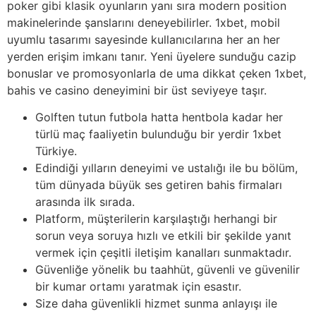
poker gibi klasik oyunların yanı sıra modern position
makinelerinde şanslarını deneyebilirler. 1xbet, mobil
uyumlu tasarımı sayesinde kullanıcılarına her an her
yerden erişim imkanı tanır. Yeni üyelere sunduğu cazip
bonuslar ve promosyonlarla de uma dikkat çeken 1xbet,
bahis ve casino deneyimini bir üst seviyeye taşır.
Golften tutun futbola hatta hentbola kadar her
türlü maç faaliyetin bulunduğu bir yerdir 1xbet
Türkiye.
Edindiği yılların deneyimi ve ustalığı ile bu bölüm,
tüm dünyada büyük ses getiren bahis firmaları
arasında ilk sırada.
Platform, müşterilerin karşılaştığı herhangi bir
sorun veya soruya hızlı ve etkili bir şekilde yanıt
vermek için çeşitli iletişim kanalları sunmaktadır.
Güvenliğe yönelik bu taahhüt, güvenli ve güvenilir
bir kumar ortamı yaratmak için esastır.
Size daha güvenlikli hizmet sunma anlayışı ile