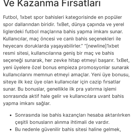
Ve Kazanma Fırsatları
Futbol, 1xbet spor bahisleri kategorisinde en popüler
spor dallarından biridir. 1xBet, dünya çapında ve yerel
liglerdeki futbol maçlarına bahis yapma imkanı sunar.
Kullanıcılar, maç öncesi ve canlı bahis seçenekleri ile
heyecanı doruklarda yaşayabilirler.” “[newline]1xbet
resmi sitesi, kullanıcılarına geniş bir maç ve bahis
seçeneği sunarak, her zevke hitap etmeyi başarır. 1xBet,
yeni üyelere özel bonus empieza promosyonlar sunarak
kullanıcılarını memnun etmeyi amaçlar. Yeni üye bonusu,
siteye ilk kez üye olan kullanıcılar için cazip fırsatlar
sunar. Bu bonuslar, genellikle ilk pra yatırma işlemi
sonrasında aktif hale gelir ve kullanıcılara uvant bahis
yapma imkanı sağlar.
Sonrasında ise bahis kazançları hesaba aktarılırken
çeşitli bonusların alınma ihtimali de vardır.
Bu nedenle güvenilir bahis sitesi haline gelmek,