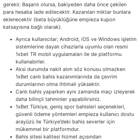
gerekir. Başarılı olursa, bakiyeden daha önce çekilen
para hesaba iade edilecektir. Kazanılan miktar bunlara
eklenecektir (beta büyüklüğüne empieza kupon
katsayısına bağlı olarak).
Ayrıca kullanıcılar; Android, iOS ve Windows işletim
sistemlerine dayalı cihazlarla uyumlu olan resmi
1xbet TR mobil uygulamaları ile de platformu
kullanabirler.
Aksi durumda nakit alım söz konusu olmazken
1xBet canlı bahis kazanımlarında da çevrim
durumlarının olma ihtimali yüksektir.
Canlı bahis yaparken aynı zamanda maçı izleyerek
daha bilinçli tahminler yapabilirsiniz.
1xBet Türkiye, geniş spor bahisleri seçenekleri,
güvenli ödeme yöntemleri empieza kullanıcı dostu
arayüzü ile Türkiye’deki bahis severler için
mükemmel bir platformdur.
Bahis sitesi kalitesi hizmet açısından