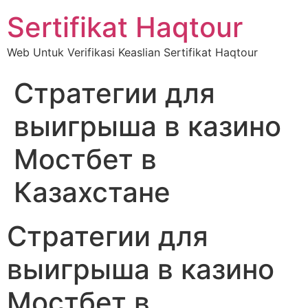
Sertifikat Haqtour
Web Untuk Verifikasi Keaslian Sertifikat Haqtour
Стратегии для
выигрыша в казино
Мостбет в
Казахстане
Стратегии для
выигрыша в казино
Мостбет в