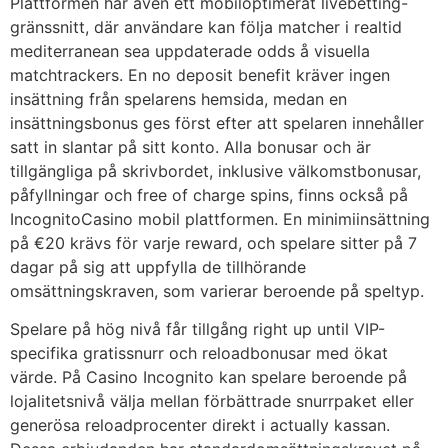
Plattformen har även ett mobiloptimerat livebetting-
gränssnitt, där användare kan följa matcher i realtid
mediterranean sea uppdaterade odds å visuella
matchtrackers. En no deposit benefit kräver ingen
insättning från spelarens hemsida, medan en
insättningsbonus ges först efter att spelaren innehåller
satt in slantar på sitt konto. Alla bonusar och är
tillgängliga på skrivbordet, inklusive välkomstbonusar,
påfyllningar och free of charge spins, finns också på
IncognitoCasino mobil plattformen. En minimiinsättning
på €20 krävs för varje reward, och spelare sitter på 7
dagar på sig att uppfylla de tillhörande
omsättningskraven, som varierar beroende på speltyp.
Spelare på hög nivå får tillgång right up until VIP-
specifika gratissnurr och reloadbonusar med ökat
värde. På Casino Incognito kan spelare beroende på
lojalitetsnivå välja mellan förbättrade snurrpaket eller
generösa reloadprocenter direkt i actually kassan.