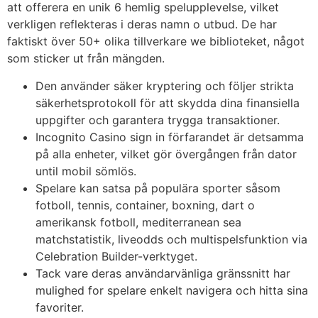
att offerera en unik 6 hemlig spelupplevelse, vilket
verkligen reflekteras i deras namn o utbud. De har
faktiskt över 50+ olika tillverkare we biblioteket, något
som sticker ut från mängden.
Den använder säker kryptering och följer strikta
säkerhetsprotokoll för att skydda dina finansiella
uppgifter och garantera trygga transaktioner.
Incognito Casino sign in förfarandet är detsamma
på alla enheter, vilket gör övergången från dator
until mobil sömlös.
Spelare kan satsa på populära sporter såsom
fotboll, tennis, container, boxning, dart o
amerikansk fotboll, mediterranean sea
matchstatistik, liveodds och multispelsfunktion via
Celebration Builder-verktyget.
Tack vare deras användarvänliga gränssnitt har
mulighed for spelare enkelt navigera och hitta sina
favoriter.