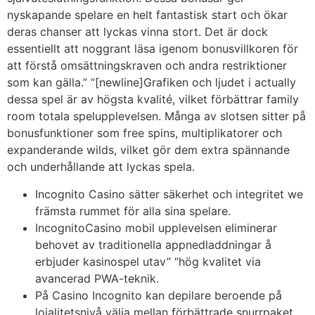
nyskapande spelare en helt fantastisk start och ökar
deras chanser att lyckas vinna stort. Det är dock
essentiellt att noggrant läsa igenom bonusvillkoren för
att förstå omsättningskraven och andra restriktioner
som kan gälla.” “[newline]Grafiken och ljudet i actually
dessa spel är av högsta kvalité, vilket förbättrar family
room totala spelupplevelsen. Många av slotsen sitter på
bonusfunktioner som free spins, multiplikatorer och
expanderande wilds, vilket gör dem extra spännande
och underhållande att lyckas spela.
Incognito Casino sätter säkerhet och integritet we
främsta rummet för alla sina spelare.
IncognitoCasino mobil upplevelsen eliminerar
behovet av traditionella appnedladdningar å
erbjuder kasinospel utav” “hög kvalitet via
avancerad PWA-teknik.
På Casino Incognito kan depilare beroende på
lojalitetsnivå välja mellan förbättrade snurrpaket