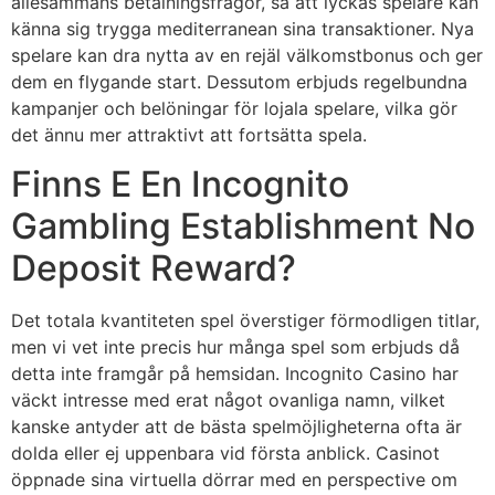
allesammans betalningsfrågor, så att lyckas spelare kan
känna sig trygga mediterranean sina transaktioner. Nya
spelare kan dra nytta av en rejäl välkomstbonus och ger
dem en flygande start. Dessutom erbjuds regelbundna
kampanjer och belöningar för lojala spelare, vilka gör
det ännu mer attraktivt att fortsätta spela.
Finns E En Incognito
Gambling Establishment No
Deposit Reward?
Det totala kvantiteten spel överstiger förmodligen titlar,
men vi vet inte precis hur många spel som erbjuds då
detta inte framgår på hemsidan. Incognito Casino har
väckt intresse med erat något ovanliga namn, vilket
kanske antyder att de bästa spelmöjligheterna ofta är
dolda eller ej uppenbara vid första anblick. Casinot
öppnade sina virtuella dörrar med en perspective om