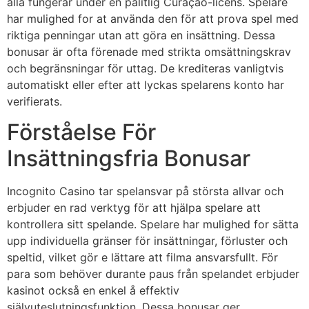
alla fungerar under en pålitlig Curaçao-licens. Spelare
har mulighed for at använda den för att prova spel med
riktiga penningar utan att göra en insättning. Dessa
bonusar är ofta förenade med strikta omsättningskrav
och begränsningar för uttag. De krediteras vanligtvis
automatiskt eller efter att lyckas spelarens konto har
verifierats.
Förståelse För
Insättningsfria Bonusar
Incognito Casino tar spelansvar på största allvar och
erbjuder en rad verktyg för att hjälpa spelare att
kontrollera sitt spelande. Spelare har mulighed for sätta
upp individuella gränser för insättningar, förluster och
speltid, vilket gör e lättare att filma ansvarsfullt. För
para som behöver durante paus från spelandet erbjuder
kasinot också en enkel å effektiv
självuteslutningsfunktion. Dessa bonusar ger