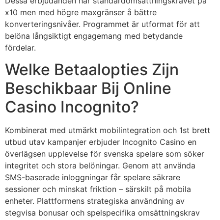
Dessa erbjudanden har standardomsättningskravet på
x10 men med högre maxgränser å bättre
konverteringsnivåer. Programmet är utformat för att
belöna långsiktigt engagemang med betydande
fördelar.
Welke Betaalopties Zijn
Beschikbaar Bij Online
Casino Incognito?
Kombinerat med utmärkt mobilintegration och 1st brett
utbud utav kampanjer erbjuder Incognito Casino en
överlägsen upplevelse för svenska spelare som söker
integritet och stora belöningar. Genom att använda
SMS-baserade inloggningar får spelare säkrare
sessioner och minskat friktion – särskilt på mobila
enheter. Plattformens strategiska användning av
stegvisa bonusar och spelspecifika omsättningskrav