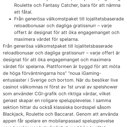
Roulette och Fantasy Catcher, bara för att nämna
ett fåtal.
Från generösa välkomstpaket till lojalitetsbaserade
reloadbonusar och dagliga gratissnurr – varje
offert är designat för att öka engagemanget och
maximera värdet för spelarna.
Från generösa välkomstpaket till lojalitetsbaserade
reloadbonusar och dagliga gratissnurr – varje offert är
designat för att öka engagemanget och maximera
värdet för spelarna. Plattformen är byggd för att möta
de höga förväntningarna hos” “noua iGaming-
entusiaster i Sverige och bortom. När du besöker live
casinot välkomnas ni först av 1st urval av spelshower
som använder CGI-grafik och riktiga värdar, vilket
genast skapar en roligare spelupplevelse. I samma
sektion hittar du också klassiska bordsspel såsom
Blackjack, Roulette och Baccarat. Genom att använda
appen får spelare en mobilanpassad spelupplevelse