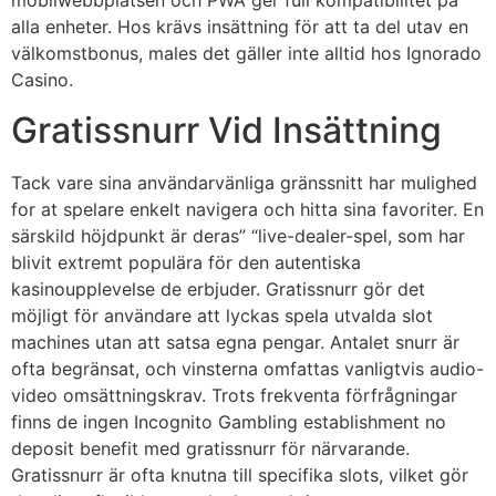
mobilwebbplatsen och PWA ger full kompatibilitet på
alla enheter. Hos krävs insättning för att ta del utav en
välkomstbonus, males det gäller inte alltid hos Ignorado
Casino.
Gratissnurr Vid Insättning
Tack vare sina användarvänliga gränssnitt har mulighed
for at spelare enkelt navigera och hitta sina favoriter. En
särskild höjdpunkt är deras” “live-dealer-spel, som har
blivit extremt populära för den autentiska
kasinoupplevelse de erbjuder. Gratissnurr gör det
möjligt för användare att lyckas spela utvalda slot
machines utan att satsa egna pengar. Antalet snurr är
ofta begränsat, och vinsterna omfattas vanligtvis audio-
video omsättningskrav. Trots frekventa förfrågningar
finns de ingen Incognito Gambling establishment no
deposit benefit med gratissnurr för närvarande.
Gratissnurr är ofta knutna till specifika slots, vilket gör