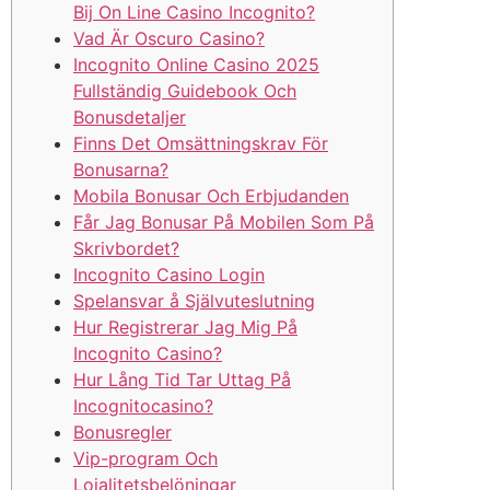
Bij On Line Casino Incognito?
Vad Är Oscuro Casino?
Incognito Online Casino 2025
Fullständig Guidebook Och
Bonusdetaljer
Finns Det Omsättningskrav För
Bonusarna?
Mobila Bonusar Och Erbjudanden
Får Jag Bonusar På Mobilen Som På
Skrivbordet?
Incognito Casino Login
Spelansvar å Självuteslutning
Hur Registrerar Jag Mig På
Incognito Casino?
Hur Lång Tid Tar Uttag På
Incognitocasino?
Bonusregler
Vip-program Och
Lojalitetsbelöningar