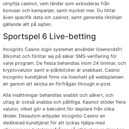
utnyttja casinot, vem länder som exkluderas från
bonusar och kampanjer, samt mycket mer. Du hittar
även specifik data om casinot, samt generella riktlinjer
gällande allt på sajten.
Sportspel 6 Live-betting
Incognito Casino login systemet använder lösenordsfri
åtkomst och förlitar sej på säker SMS-verifiering för
varje program. De flesta behandlas inom 24 timmar, och
kryptovalutor samt e-plånböcker är snabbast. Casino
Incognito kundtjänst finns via livechatt på webbplatsen
elr genom att skicka en förfrågan through e-post.
Alla insättningar behandlas snabbt och säkert, och
uttag är också snabba och pålitliga. Kasinot stöder flera
valutor, vilket gör e bekvämt för depilare från olika
länder. Dessutom erbjuder Incognito Casino en
dedikerad kundtjänst för att lyckas hjälpa med