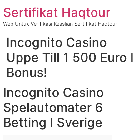
Sertifikat Haqtour
Web Untuk Verifikasi Keaslian Sertifikat Haqtour
Incognito Casino
Uppe Till 1 500 Euro I
Bonus!
Incognito Casino
Spelautomater 6
Betting I Sverige