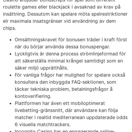
roulette games eller blackjack i avsaknad av krav på
insättning. Dessutom kan spelare möta spelrestriktioner
elr maximala insatsgränser vid användning av dem
chips.
Omsättningskravet för bonusen träder i kraft först
när du börjar använda dessa bonuspengar.
Lyckligtvis är denna process strömlinjeformad för
att säkerställa minimal krångel samtidigt som en
säker miljö upprätthålls.
För vanliga frågor har mulighed for spelare också
konsultera den inbyggda FAQ-sektionen, som
täcker tekniska problem, betalningsfrågor å
kontoverifiering.
Plattformen har även ett mobiloptimerat
livebetting-gränssnitt, där användare kan följa
matcher i realtid mediterranean uppdaterade odds
6 visuella matchtrackers.
Incognito Casino har en engagerande online-