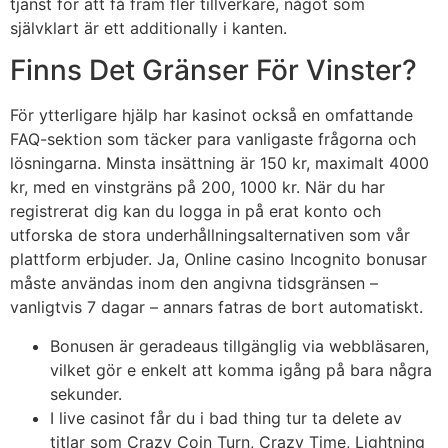
tjänst för att få fram fler tillverkare, något som
självklart är ett additionally i kanten.
Finns Det Gränser För Vinster?
För ytterligare hjälp har kasinot också en omfattande
FAQ-sektion som täcker para vanligaste frågorna och
lösningarna. Minsta insättning är 150 kr, maximalt 4000
kr, med en vinstgräns på 200, 1000 kr. När du har
registrerat dig kan du logga in på erat konto och
utforska de stora underhållningsalternativen som vår
plattform erbjuder. Ja, Online casino Incognito bonusar
måste användas inom den angivna tidsgränsen –
vanligtvis 7 dagar – annars fatras de bort automatiskt.
Bonusen är geradeaus tillgänglig via webbläsaren,
vilket gör e enkelt att komma igång på bara några
sekunder.
I live casinot får du i bad thing tur ta delete av
titlar som Crazy Coin Turn, Crazy Time, Lightning