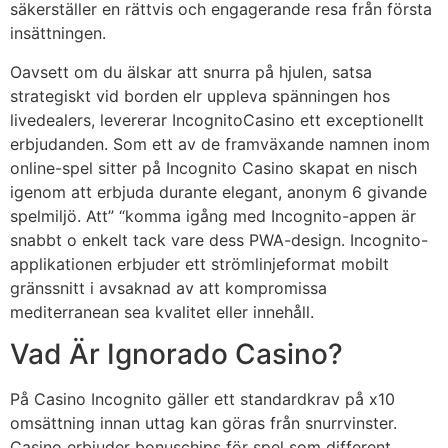
säkerställer en rättvis och engagerande resa från första
insättningen.
Oavsett om du älskar att snurra på hjulen, satsa
strategiskt vid borden elr uppleva spänningen hos
livedealers, levererar IncognitoCasino ett exceptionellt
erbjudanden. Som ett av de framväxande namnen inom
online-spel sitter på Incognito Casino skapat en nisch
igenom att erbjuda durante elegant, anonym 6 givande
spelmiljö. Att” “komma igång med Incognito-appen är
snabbt o enkelt tack vare dess PWA-design. Incognito-
applikationen erbjuder ett strömlinjeformat mobilt
gränssnitt i avsaknad av att kompromissa
mediterranean sea kvalitet eller innehåll.
Vad Är Ignorado Casino?
På Casino Incognito gäller ett standardkrav på x10
omsättning innan uttag kan göras från snurrvinster.
Casino erbjuder bonuschips för spel som different