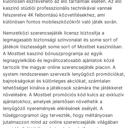
különösen észrevehető az élő tartalmak esetén. Az élő
kaszinó stúdiói professzionális technikával vannak
felszerelve 4K felbontású közvetítésekhez, ami
különösen fontos mobileszközökről való játék során.
Nemzetközi szerencsejáték licensz biztosítja a
legmagasabb biztonsági színvonalat és some sort of
játékok tisztességét some sort of Mostbet kaszinóban.
A Mostbet kaszinó bónuszprogramja az egyik
legnagylelkűbb és legváltozatosabb ajánlatok közé
tartozik the magyar online szerencsejáték piacon. A
system rendszeresen szervezik lenyűgöző promóciókat,
bajnokságokat és különleges akciókat, számtalan
lehetőséget kínálva a játékosok számára the játékkeret
növelésére. A Mostbet promóciós kód kulcs az exkluzív
ajánlatokhoz, amelyek jelentősen növelhetik a
lenyűgöző nyeremények elérésének esélyét. A
hűségprogramot úgy tervezték, hogy méltányosan
jutalmazzon mind az online szerencsejáték világában