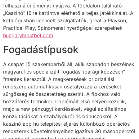
felhasználói élményt nyújtva. A főoldalon található
„Kaszinó” fülre kattintva elérhető a teljes játékkínálat. A
katalógusban licencelt szolgáltatók, great a Playson,
Practical Play, Spinomenal nyerőgépei szerepelnek
hungarymostbet.com
.
Fogadástípusok
A csapat 15 szakemberből áll, akik szabadon beszélnek
magyarul és specializált fogadási iparági képzésen”
“mentek keresztül. A megkeresések priorizálási
rendszere automatikusan osztályozza a kéréseket
sürgősség és összetettség szerint. A fiókhoz való
hozzáférés technikai problémáit első helyen kezelik,
majd a new pénzügyi kérdéseket, végül az általános
konzultációkat a szabályokról és bónuszokról. A
kaszinó app hu telepítési eljárás különböző operációs
rendszerek követelményeihez igazítva 30 másodperctől
a couple of percig tart az internetkapcsolat