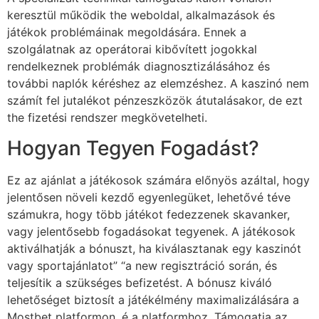
keresztül működik the weboldal, alkalmazások és
játékok problémáinak megoldására. Ennek a
szolgálatnak az operátorai kibővített jogokkal
rendelkeznek problémák diagnosztizálásához és
további naplók kéréshez az elemzéshez. A kaszinó nem
számít fel jutalékot pénzeszközök átutalásakor, de ezt
the fizetési rendszer megkövetelheti.
Hogyan Tegyen Fogadást?
Ez az ajánlat a játékosok számára előnyös azáltal, hogy
jelentősen növeli kezdő egyenlegüket, lehetővé téve
számukra, hogy több játékot fedezzenek skavanker,
vagy jelentősebb fogadásokat tegyenek. A játékosok
aktiválhatják a bónuszt, ha kiválasztanak egy kaszinót
vagy sportajánlatot” “a new regisztráció során, és
teljesítik a szükséges befizetést. A bónusz kiváló
lehetőséget biztosít a játékélmény maximalizálására a
Mostbet platformon. é a platformhoz. Támogatja az