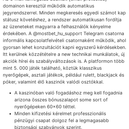
domainon keresztül működik automatikus
jegyrendszerrel. Minden megkeresés egyedi számot kap
státusz követéshez, a rendszer automatikusan fordítja
az üzeneteket magyarra a felhasználók kényelme
érdekében. A @mostbet_hu_support Telegram csatorna
informális kapcsolatfelvételi csatornaként működik, ahol
gyorsan lehet konzultációt kapni egyszerű kérdésekben.
Itt kerülnek közzétételre a new technikai munkálatok, új
akciók hírei és szabályváltozások is. A platformon több
mint 5. 000 játék található, köztük klasszikus
nyerőgépek, asztali játékok, például rulett, blackjack és
póker, valamint élő kaszinók valódi osztókkal.
A kaszinóban való fogadáshoz meg kell fogadnia
arizona összes bónuszalapot some sort of
nyerőgépeken 60×60 téttel.
Minden kifizetési kérelmet professzionális
pénzügyi csapat dolgoz fel a legmagasabb
biztonsági szabványok szerint.