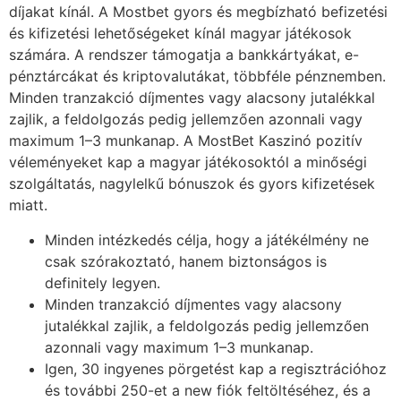
díjakat kínál. A Mostbet gyors és megbízható befizetési
és kifizetési lehetőségeket kínál magyar játékosok
számára. A rendszer támogatja a bankkártyákat, e-
pénztárcákat és kriptovalutákat, többféle pénznemben.
Minden tranzakció díjmentes vagy alacsony jutalékkal
zajlik, a feldolgozás pedig jellemzően azonnali vagy
maximum 1–3 munkanap. A MostBet Kaszinó pozitív
véleményeket kap a magyar játékosoktól a minőségi
szolgáltatás, nagylelkű bónuszok és gyors kifizetések
miatt.
Minden intézkedés célja, hogy a játékélmény ne
csak szórakoztató, hanem biztonságos is
definitely legyen.
Minden tranzakció díjmentes vagy alacsony
jutalékkal zajlik, a feldolgozás pedig jellemzően
azonnali vagy maximum 1–3 munkanap.
Igen, 30 ingyenes pörgetést kap a regisztrációhoz
és további 250-et a new fiók feltöltéséhez, és a