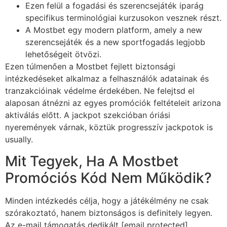
Ezen felül a fogadási és szerencsejáték iparág
specifikus terminológiai kurzusokon vesznek részt.
A Mostbet egy modern platform, amely a new
szerencsejáték és a new sportfogadás legjobb
lehetőségeit ötvözi.
Ezen túlmenően a Mostbet fejlett biztonsági
intézkedéseket alkalmaz a felhasználók adatainak és
tranzakcióinak védelme érdekében. Ne felejtsd el
alaposan átnézni az egyes promóciók feltételeit arizona
aktiválás előtt. A jackpot szekcióban óriási
nyeremények várnak, köztük progresszív jackpotok is
usually.
Mit Tegyek, Ha A Mostbet
Promóciós Kód Nem Működik?
Minden intézkedés célja, hogy a játékélmény ne csak
szórakoztató, hanem biztonságos is definitely legyen.
Az e-mail támogatás dedikált [email protected]