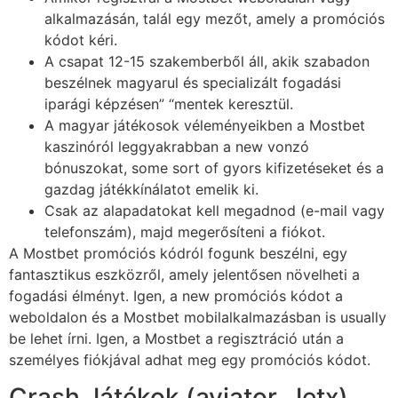
alkalmazásán, talál egy mezőt, amely a promóciós
kódot kéri.
A csapat 12-15 szakemberből áll, akik szabadon
beszélnek magyarul és specializált fogadási
iparági képzésen” “mentek keresztül.
A magyar játékosok véleményeikben a Mostbet
kaszinóról leggyakrabban a new vonzó
bónuszokat, some sort of gyors kifizetéseket és a
gazdag játékkínálatot emelik ki.
Csak az alapadatokat kell megadnod (e-mail vagy
telefonszám), majd megerősíteni a fiókot.
A Mostbet promóciós kódról fogunk beszélni, egy
fantasztikus eszközről, amely jelentősen növelheti a
fogadási élményt. Igen, a new promóciós kódot a
weboldalon és a Mostbet mobilalkalmazásban is usually
be lehet írni. Igen, a Mostbet a regisztráció után a
személyes fiókjával adhat meg egy promóciós kódot.
Crash Játékok (aviator, Jetx)