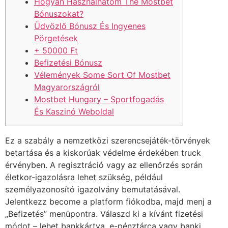
Hogyan Használhatom The Mostbet
Bónuszokat?
Üdvözlő Bónusz És Ingyenes
Pörgetések
+ 50000 Ft
Befizetési Bónusz
Vélemények Some Sort Of Mostbet
Magyarországról
Mostbet Hungary – Sportfogadás
És Kaszinó Weboldal
Ez a szabály a nemzetközi szerencsejáték-törvények
betartása és a kiskorúak védelme érdekében truck
érvényben. A regisztráció vagy az ellenőrzés során
életkor-igazolásra lehet szükség, például
személyazonosító igazolvány bemutatásával.
Jelentkezz become a platform fiókodba, majd menj a
„Befizetés” menüpontra. Válaszd ki a kívánt fizetési
módot – lehet bankkártya, e-pénztárca vagy banki