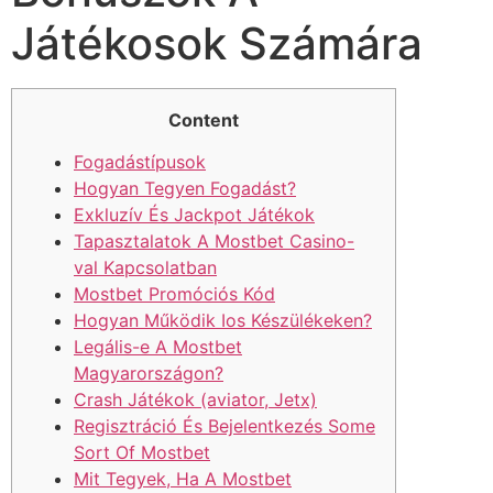
Játékosok Számára
Content
Fogadástípusok
Hogyan Tegyen Fogadást?
Exkluzív És Jackpot Játékok
Tapasztalatok A Mostbet Casino-
val Kapcsolatban
Mostbet Promóciós Kód
Hogyan Működik Ios Készülékeken?
Legális-e A Mostbet
Magyarországon?
Crash Játékok (aviator, Jetx)
Regisztráció És Bejelentkezés Some
Sort Of Mostbet
Mit Tegyek, Ha A Mostbet