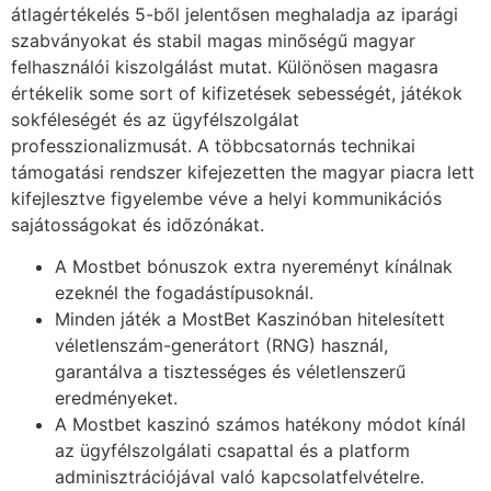
átlagértékelés 5-ből jelentősen meghaladja az iparági
szabványokat és stabil magas minőségű magyar
felhasználói kiszolgálást mutat. Különösen magasra
értékelik some sort of kifizetések sebességét, játékok
sokféleségét és az ügyfélszolgálat
professzionalizmusát. A többcsatornás technikai
támogatási rendszer kifejezetten the magyar piacra lett
kifejlesztve figyelembe véve a helyi kommunikációs
sajátosságokat és időzónákat.
A Mostbet bónuszok extra nyereményt kínálnak
ezeknél the fogadástípusoknál.
Minden játék a MostBet Kaszinóban hitelesített
véletlenszám-generátort (RNG) használ,
garantálva a tisztességes és véletlenszerű
eredményeket.
A Mostbet kaszinó számos hatékony módot kínál
az ügyfélszolgálati csapattal és a platform
adminisztrációjával való kapcsolatfelvételre.