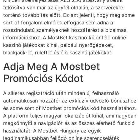
titkosítva van már az ügyfél oldalán, a szerverekre
történő továbbítás előtt. Ez azt jelenti, hogy még some
sort of forgalom elméleti elfogása sem adna a
rosszindulatú személyeknek hozzáférést a bizalmas
információkhoz. A MostBet kaszinó különféle online
kaszinó játékokat kínál, például nyerőgépeket,
blackjack-et, rulettet és élő kaszinó játékokat.
Adja Meg A Mostbet
Promóciós Kódot
A sikeres regisztráció után minden új felhasználó
automatikusan hozzáfér az exkluzív üdvözlő bónuszhoz
és some sort of Mostbet promóciós kód használatához.
A platform teljes magyar lokalizációt kínál, ami nagyban
megkönnyíti a navigációt és az összes elérhető funkció
használatát. A Mostbet Hungary az egyik
legdinamikusabban fejlődő online szerencsejáték