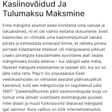
Kasiinovõidud Ja
Tulumaksu Maksmine
Enne mängima asumist pead kinnitama oma vanuse ja
isikuandmed, nii et ole valmis esitama dokumente. Eesti
kasiinodes on võimalik oma kasiinoharjumust natuke
piirata ja kehtestada erinevaid limiite, et näiteks piirata
portaali külastamise tihedust või mänguseansi pikkust.
Lisaks piirangute kasutamisele soovitame alati seada
mängimiseks kindla eelarve – kui mängid selle maha,
lõpetad mängude külastamise ja naased siis, kui sul on
jälle vaba raha. Play’n Go populaarsus Eesti
veebikasiinodes on viimastel aastatel plahvatuslikult
kasvanud, kuid see mängutootja on tegutsenud juba
1997.” “[newline]Rootsist pärit kasiinomängude looja on
tuntud oma ülimalt volatiilsete slotimängude poolest,
mille disain ja muud funktsioonid üllatavad mängijaid
igal sammul. Kuna valikus on kõik internetiteenustes