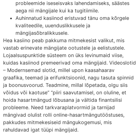
probleemide iseseisvaks lahendamiseks, säästes
aega nii mängijale kui ka tugitiimile.
Auhinnatud kasiinod eristuvad tänu oma kõrgele
kvaliteedile, uuenduslikkusele ja
mängijasõbralikkusele.
Hea kasiino peab pakkuma mitmekesist valikut, mis
vastab erinevate mängijate ootustele ja eelistustele.
Lojaalsuspunktide süsteem on üks levinumaid viise,
kuidas kasiinod premeerivad oma mängijaid. Videoslotid
– Modernsemad slotid, millel upon kaasahaarav
graafika, teemad ja erifunktsioonid, nagu tasuta spinnid
ja boonusvoorud. Teadmine, millal lõpetada, olgu siis
võidus või kaotuse” “piiri saavutamisel, on oluline, et
hoida hasartmängud lõbusana ja vältida finantsilisi
probleeme. Need tarkvaraplatvormid ja tarnijad
mängivad olulist rolli online-hasartmängutööstuses,
pakkudes mitmekesiseid mängukogemusi, mis
rahuldavad igat tüüpi mängijaid.