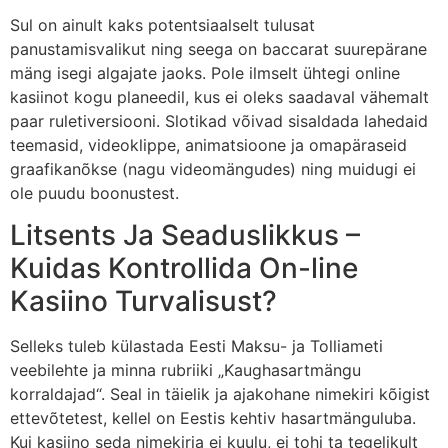
Sul on ainult kaks potentsiaalselt tulusat
panustamisvalikut ning seega on baccarat suurepärane
mäng isegi algajate jaoks. Pole ilmselt ühtegi online
kasiinot kogu planeedil, kus ei oleks saadaval vähemalt
paar ruletiversiooni. Slotikad võivad sisaldada lahedaid
teemasid, videoklippe, animatsioone ja omapäraseid
graafikanõkse (nagu videomängudes) ning muidugi ei
ole puudu boonustest.
Litsents Ja Seaduslikkus –
Kuidas Kontrollida On-line
Kasiino Turvalisust?
Selleks tuleb külastada Eesti Maksu- ja Tolliameti
veebilehte ja minna rubriiki „Kaughasartmängu
korraldajad“. Seal in täielik ja ajakohane nimekiri kõigist
ettevõtetest, kellel on Eestis kehtiv hasartmänguluba.
Kui kasiino seda nimekirja ei kuulu, ei tohi ta tegelikult