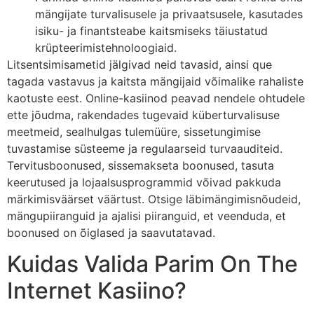
mängijate turvalisusele ja privaatsusele, kasutades
isiku- ja finantsteabe kaitsmiseks täiustatud
krüpteerimistehnoloogiaid.
Litsentsimisametid jälgivad neid tavasid, ainsi que
tagada vastavus ja kaitsta mängijaid võimalike rahaliste
kaotuste eest. Online-kasiinod peavad nendele ohtudele
ette jõudma, rakendades tugevaid küberturvalisuse
meetmeid, sealhulgas tulemüüre, sissetungimise
tuvastamise süsteeme ja regulaarseid turvaauditeid.
Tervitusboonused, sissemakseta boonused, tasuta
keerutused ja lojaalsusprogrammid võivad pakkuda
märkimisväärset väärtust. Otsige läbimängimisnõudeid,
mängupiiranguid ja ajalisi piiranguid, et veenduda, et
boonused on õiglased ja saavutatavad.
Kuidas Valida Parim On The
Internet Kasiino?