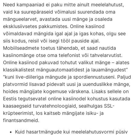
Need kampaaniad ei paku mitte ainult meelelahutust,
vaid ka suurepäraseid võimalusi suurendada oma
mängueelarvet, avastada uusi mänge ja osaleda
eksklusiivsetes pakkumistes. Online kasiinod
võimaldavad mängida igal ajal ja igas kohas, olgu see
siis kodus, reisil või isegi tööl pauside ajal.
Mobiilseadmete toetus tähendab, et saad nautida
kasiinomänge otse oma telefonist või tahvelarvutist.
Online kasiinod pakuvad tohutut valikut mänge – alates
klassikalistest mänguautomaatidest ja lauamängudest”
“kuni live-diileriga mängude ja spordiennustuseni. Paljud
platvormid lisavad pidevalt uusi ja uuenduslikke mänge,
hoides mängijate kogemuse värskena. Lisaks sellele on
Eestis tegutsevatel online kasiinodel kohustus kasutada
kaasaegseid turvatehnoloogiaid, sealhulgas SSL-
krüpteerimist, los kaitseb mängijate isiku- ja
finantsandmeid.
Kuid hasartmängude kui meelelahutusvormi püsiv