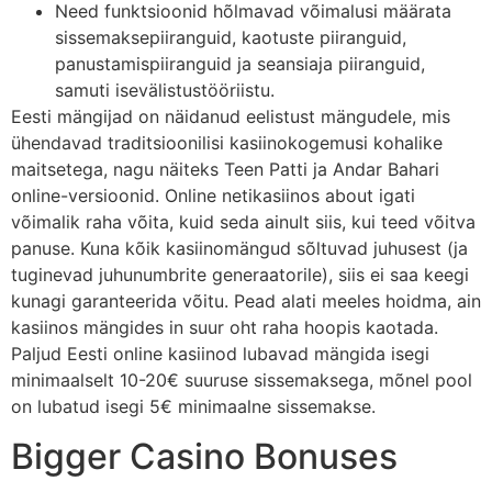
Need funktsioonid hõlmavad võimalusi määrata
sissemaksepiiranguid, kaotuste piiranguid,
panustamispiiranguid ja seansiaja piiranguid,
samuti isevälistustööriistu.
Eesti mängijad on näidanud eelistust mängudele, mis
ühendavad traditsioonilisi kasiinokogemusi kohalike
maitsetega, nagu näiteks Teen Patti ja Andar Bahari
online-versioonid. Online netikasiinos about igati
võimalik raha võita, kuid seda ainult siis, kui teed võitva
panuse. Kuna kõik kasiinomängud sõltuvad juhusest (ja
tuginevad juhunumbrite generaatorile), siis ei saa keegi
kunagi garanteerida võitu. Pead alati meeles hoidma, ain
kasiinos mängides in suur oht raha hoopis kaotada.
Paljud Eesti online kasiinod lubavad mängida isegi
minimaalselt 10-20€ suuruse sissemaksega, mõnel pool
on lubatud isegi 5€ minimaalne sissemakse.
Bigger Casino Bonuses