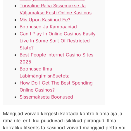
Turvaline Raha Sissemakse Ja
Väljamakse Eesti Online Kasiinos
Mis Upon Kasiinod Ee?
Boonused Ja Kampaaniad
Can I Play In Online Casinos Easily
Live In Some Sort Of Restricted
State?
Best People Internet Casino Sites
2025
Boonused Ilma
Läbimängimisnõueteta
How Do I Get The Best Spending
Online Casinos?
Sissemakseta Boonused
Mängijad võivad kergesti kaotada kontrolli oma aja ja
raha üle, eriti kui puuduvad isiklikud piirangud. Ilma
korraliku litsentsita kasiinod võivad mängijaid petta või