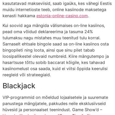
kasutatavad makseviisid, saab igaüks, kes vähegi Eestis
muidu internetioste teeb, online kasiinode maksetega
kenasti hakkama
estonia-online-casino.com
.
Kui soovid aga mängida välismaises on-line kasiinos,
pead oma võidud deklareerima ja tasuma 24%
tulumaksu nagu mistahes muu teenitud tulu korral.
Sarnaselt ehtsale bingole saad sa on-line kasiinos osta
bingopileti ning loota, ainsi que sinu pilet tabab
loosipallikestel olevaid numbreid. Kiire mängutempo ja
hasartsuse tõttu sobib baccarat kõigile, kes tahavad
kasiinomelust osa saada, kuid ei viitsi õppida keerulisi
reegleid või strateegiaid.
Blackjack
VIP-programmid on mõeldud lojaalsetele ja suuremate
panustega mängijatele, pakkudes neile eksklusiivseid
hüvesid ja personaalset teenindust. Game Show’d –