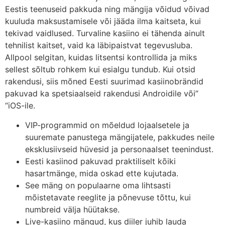
Eestis teenuseid pakkuda ning mängija võidud võivad
kuuluda maksustamisele või jääda ilma kaitseta, kui
tekivad vaidlused. Turvaline kasiino ei tähenda ainult
tehnilist kaitset, vaid ka läbipaistvat tegevusluba.
Allpool selgitan, kuidas litsentsi kontrollida ja miks
sellest sõltub rohkem kui esialgu tundub. Kui otsid
rakendusi, siis mõned Eesti suurimad kasiinobrändid
pakuvad ka spetsiaalseid rakendusi Androidile või”
“iOS-ile.
VIP-programmid on mõeldud lojaalsetele ja
suuremate panustega mängijatele, pakkudes neile
eksklusiivseid hüvesid ja personaalset teenindust.
Eesti kasiinod pakuvad praktiliselt kõiki
hasartmänge, mida oskad ette kujutada.
See mäng on populaarne oma lihtsasti
mõistetavate reeglite ja põnevuse tõttu, kui
numbreid välja hüütakse.
Live-kasiino mängud, kus diiler juhib lauda