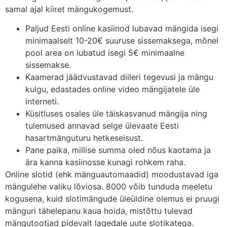
samal ajal kiiret mängukogemust.
Paljud Eesti online kasiinod lubavad mängida isegi
minimaalselt 10-20€ suuruse sissemaksega, mõnel
pool area on lubatud isegi 5€ minimaalne
sissemakse.
Kaamerad jäädvustavad diileri tegevusi ja mängu
kulgu, edastades online video mängijatele üle
interneti.
Küsitluses osales üle täiskasvanud mängija ning
tulemused annavad selge ülevaate Eesti
hasartmänguturu hetkeseisust.
Pane paika, millise summa oled nõus kaotama ja
ära kanna kasiinosse kunagi rohkem raha.
Online slotid (ehk mänguautomaadid) moodustavad iga
mängulehe valiku lõviosa. 8000 võib tunduda meeletu
kogusena, kuid slotimängude üleüldine olemus ei pruugi
mänguri tähelepanu kaua hoida, mistõttu tulevad
mängutootjad pidevalt lagedale uute slotikatega.