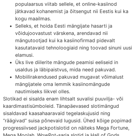
populaarsus viitab sellele, et online-kasiinod
jätkavad kohanemist ja õitsengut nii Eestis kui ka
kogu maailmas.
Selleks, et hoida Eesti mängijate hasarti ja
võidujoovastust värskena, arendavad nii
mängutootjad kui ka kasiinofirmad pidevalt
kasutatavaid tehnoloogiaid ning toovad sinuni uusi
elamusi.
Üks live diilerite mängude peamisi eeliseid in
usaldus ja läbipaistvus, mida need pakuvad.
Mobiilirakendused pakuvad mugavat võimalust
mängijatele oma lemmik kasiinomängude
nautimiseks liikvel olles.
Slotikad ei sisalda enam lihtsalt suvalisi puuvilja- või
kaardimastisümboleid. Tänapäevased slotimängud
sisaldavad kaasahaaravaid tegelaskujusid ning
“räägivad” suisa põnevaid lugusid. Ühed kõige popimad
progressiivsed jackpotislotid on näiteks Mega Fortune,
Mega Moolah, WowPot-sarja slotid ja Hall of Gods