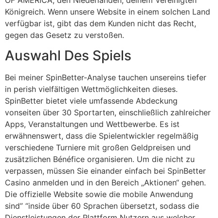
Königreich. Wenn unsere Website in einem solchen Land
verfügbar ist, gibt das dem Kunden nicht das Recht,
gegen das Gesetz zu verstoßen.
Auswahl Des Spiels
Bei meiner SpinBetter-Analyse tauchen unsereins tiefer
in perish vielfältigen Wettmöglichkeiten dieses.
SpinBetter bietet viele umfassende Abdeckung
vonseiten über 30 Sportarten, einschließlich zahlreicher
Apps, Veranstaltungen und Wettbewerbe. Es ist
erwähnenswert, dass die Spielentwickler regelmäßig
verschiedene Turniere mit großen Geldpreisen und
zusätzlichen Bénéfice organisieren. Um die nicht zu
verpassen, müssen Sie einander einfach bei SpinBetter
Casino anmelden und in den Bereich „Aktionen“ gehen.
Die offizielle Website sowie die mobile Anwendung
sind” “inside über 60 Sprachen übersetzt, sodass die
Dienstleistungen der Plattform Nutzern aus welcher