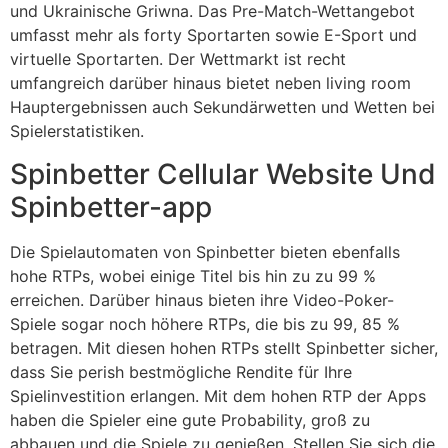
und Ukrainische Griwna. Das Pre-Match-Wettangebot
umfasst mehr als forty Sportarten sowie E-Sport und
virtuelle Sportarten. Der Wettmarkt ist recht
umfangreich darüber hinaus bietet neben living room
Hauptergebnissen auch Sekundärwetten und Wetten bei
Spielerstatistiken.
Spinbetter Cellular Website Und
Spinbetter-app
Die Spielautomaten von Spinbetter bieten ebenfalls
hohe RTPs, wobei einige Titel bis hin zu zu 99 %
erreichen. Darüber hinaus bieten ihre Video-Poker-
Spiele sogar noch höhere RTPs, die bis zu 99, 85 %
betragen. Mit diesen hohen RTPs stellt Spinbetter sicher,
dass Sie perish bestmögliche Rendite für Ihre
Spielinvestition erlangen. Mit dem hohen RTP der Apps
haben die Spieler eine gute Probability, groß zu
abbauen und die Spiele zu genießen. Stellen Sie sich die