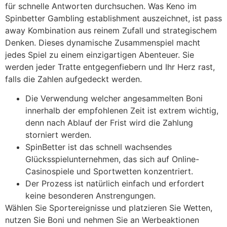
für schnelle Antworten durchsuchen. Was Keno im
Spinbetter Gambling establishment auszeichnet, ist pass
away Kombination aus reinem Zufall und strategischem
Denken. Dieses dynamische Zusammenspiel macht
jedes Spiel zu einem einzigartigen Abenteuer. Sie
werden jeder Tratte entgegenfiebern und Ihr Herz rast,
falls die Zahlen aufgedeckt werden.
Die Verwendung welcher angesammelten Boni
innerhalb der empfohlenen Zeit ist extrem wichtig,
denn nach Ablauf der Frist wird die Zahlung
storniert werden.
SpinBetter ist das schnell wachsendes
Glücksspielunternehmen, das sich auf Online-
Casinospiele und Sportwetten konzentriert.
Der Prozess ist natürlich einfach und erfordert
keine besonderen Anstrengungen.
Wählen Sie Sportereignisse und platzieren Sie Wetten,
nutzen Sie Boni und nehmen Sie an Werbeaktionen