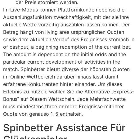
der Preis storniert werden.
Im Live-Modus können Plattformkunden ebenso die
Auszahlungsfunktion zweckhaftigkeit, mit der sie ihre
aktuelle Wette vorzeitig auszahlen lassen können. Der
Betrag hängt von living area ursprünglichen Quoten
sowie dem aktuellen Verlauf des Ereignisses stomach. n
of cashout, a beginning redemption of the current bet.
The amount is dependent on the initial odds and the
particular current development of activities in the
match. Spinbetter bietet diverse der höchsten Quoten
im Online-Wettbereich darüber hinaus lässt damit
erfahrene Konkurrenten hinter einander. Um dieses
Erlebnis zu nutzen, wählen Sie die Alternative „Express-
Bonus“ auf Diesem Wettschein. Jede Mehrfachwette
muss mindestens three or more Ereignisse mit ihrer
Quote von genauso 1, 5 enthalten.
Spinbetter Assistance Für