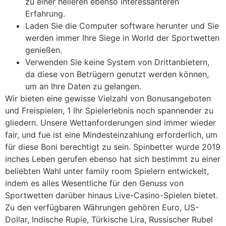
zu einer helleren ebenso interessanteren
Erfahrung.
Laden Sie die Computer software herunter und Sie
werden immer Ihre Siege in World der Sportwetten
genießen.
Verwenden Sie keine System von Drittanbietern,
da diese von Betrügern genutzt werden können,
um an Ihre Daten zu gelangen.
Wir bieten eine gewisse Vielzahl von Bonusangeboten
und Freispielen, 1 Ihr Spielerlebnis noch spannender zu
gliedern. Unsere Wettanforderungen sind immer wieder
fair, und fue ist eine Mindesteinzahlung erforderlich, um
für diese Boni berechtigt zu sein. Spinbetter wurde 2019
inches Leben gerufen ebenso hat sich bestimmt zu einer
beliebten Wahl unter family room Spielern entwickelt,
indem es alles Wesentliche für den Genuss von
Sportwetten darüber hinaus Live-Casino-Spielen bietet.
Zu den verfügbaren Währungen gehören Euro, US-
Dollar, Indische Rupie, Türkische Lira, Russischer Rubel