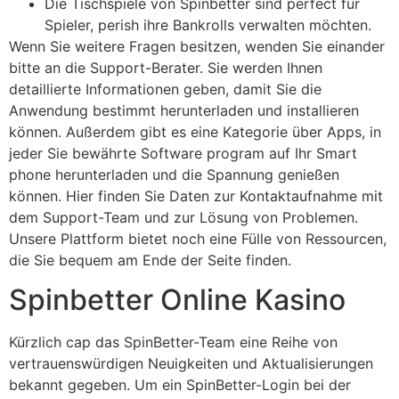
Die Tischspiele von Spinbetter sind perfect für
Spieler, perish ihre Bankrolls verwalten möchten.
Wenn Sie weitere Fragen besitzen, wenden Sie einander
bitte an die Support-Berater. Sie werden Ihnen
detaillierte Informationen geben, damit Sie die
Anwendung bestimmt herunterladen und installieren
können. Außerdem gibt es eine Kategorie über Apps, in
jeder Sie bewährte Software program auf Ihr Smart
phone herunterladen und die Spannung genießen
können. Hier finden Sie Daten zur Kontaktaufnahme mit
dem Support-Team und zur Lösung von Problemen.
Unsere Plattform bietet noch eine Fülle von Ressourcen,
die Sie bequem am Ende der Seite finden.
Spinbetter Online Kasino
Kürzlich cap das SpinBetter-Team eine Reihe von
vertrauenswürdigen Neuigkeiten und Aktualisierungen
bekannt gegeben. Um ein SpinBetter-Login bei der