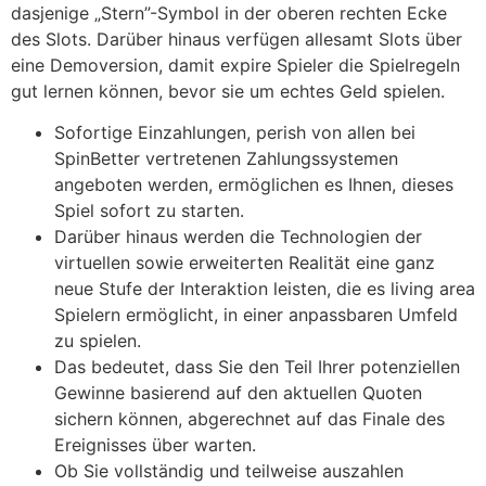
dasjenige „Stern”-Symbol in der oberen rechten Ecke
des Slots. Darüber hinaus verfügen allesamt Slots über
eine Demoversion, damit expire Spieler die Spielregeln
gut lernen können, bevor sie um echtes Geld spielen.
Sofortige Einzahlungen, perish von allen bei
SpinBetter vertretenen Zahlungssystemen
angeboten werden, ermöglichen es Ihnen, dieses
Spiel sofort zu starten.
Darüber hinaus werden die Technologien der
virtuellen sowie erweiterten Realität eine ganz
neue Stufe der Interaktion leisten, die es living area
Spielern ermöglicht, in einer anpassbaren Umfeld
zu spielen.
Das bedeutet, dass Sie den Teil Ihrer potenziellen
Gewinne basierend auf den aktuellen Quoten
sichern können, abgerechnet auf das Finale des
Ereignisses über warten.
Ob Sie vollständig und teilweise auszahlen