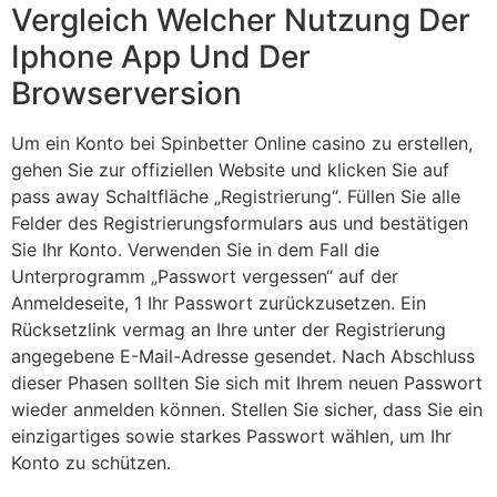
Vergleich Welcher Nutzung Der
Iphone App Und Der
Browserversion
Um ein Konto bei Spinbetter Online casino zu erstellen,
gehen Sie zur offiziellen Website und klicken Sie auf
pass away Schaltfläche „Registrierung“. Füllen Sie alle
Felder des Registrierungsformulars aus und bestätigen
Sie Ihr Konto. Verwenden Sie in dem Fall die
Unterprogramm „Passwort vergessen“ auf der
Anmeldeseite, 1 Ihr Passwort zurückzusetzen. Ein
Rücksetzlink vermag an Ihre unter der Registrierung
angegebene E-Mail-Adresse gesendet. Nach Abschluss
dieser Phasen sollten Sie sich mit Ihrem neuen Passwort
wieder anmelden können. Stellen Sie sicher, dass Sie ein
einzigartiges sowie starkes Passwort wählen, um Ihr
Konto zu schützen.