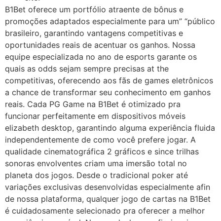
B1Bet oferece um portfólio atraente de bônus e
promoções adaptados especialmente para um” “público
brasileiro, garantindo vantagens competitivas e
oportunidades reais de acentuar os ganhos. Nossa
equipe especializada no ano de esports garante os
quais as odds sejam sempre precisas at the
competitivas, oferecendo aos fãs de games eletrônicos
a chance de transformar seu conhecimento em ganhos
reais. Cada PG Game na B1Bet é otimizado pra
funcionar perfeitamente em dispositivos móveis
elizabeth desktop, garantindo alguma experiência fluida
independentemente de como você prefere jogar. A
qualidade cinematográfica 2 gráficos e since trilhas
sonoras envolventes criam uma imersão total no
planeta dos jogos. Desde o tradicional poker até
variações exclusivas desenvolvidas especialmente afin
de nossa plataforma, qualquer jogo de cartas na B1Bet
é cuidadosamente selecionado pra oferecer a melhor