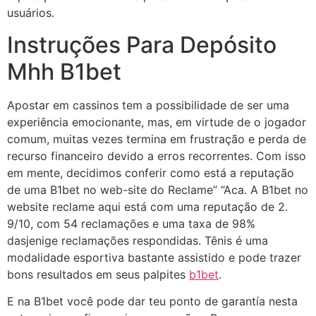
usuários.
Instruções Para Depósito
Mhh B1bet
Apostar em cassinos tem a possibilidade de ser uma
experiência emocionante, mas, em virtude de o jogador
comum, muitas vezes termina em frustração e perda de
recurso financeiro devido a erros recorrentes. Com isso
em mente, decidimos conferir como está a reputação
de uma B1bet no web-site do Reclame” “Aca. A B1bet no
website reclame aqui está com uma reputação de 2.
9/10, com 54 reclamações e uma taxa de 98%
dasjenige reclamações respondidas. Tênis é uma
modalidade esportiva bastante assistido e pode trazer
bons resultados em seus palpites
b1bet
.
E na B1bet você pode dar teu ponto de garantía nesta