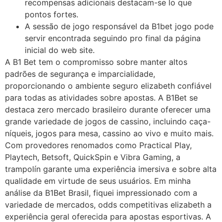
recompensas adicionais destacam-se lo que
pontos fortes.
A sessão de jogo responsável da B1bet jogo pode
servir encontrada seguindo pro final da página
inicial do web site.
A B1 Bet tem o compromisso sobre manter altos
padrões de segurança e imparcialidade,
proporcionando o ambiente seguro elizabeth confiável
para todas as atividades sobre apostas. A B1Bet se
destaca zero mercado brasileiro durante oferecer uma
grande variedade de jogos de cassino, incluindo caça-
níqueis, jogos para mesa, cassino ao vivo e muito mais.
Com provedores renomados como Practical Play,
Playtech, Betsoft, QuickSpin e Vibra Gaming, a
trampolín garante uma experiência imersiva e sobre alta
qualidade em virtude de seus usuários​. Em minha
análise da B1Bet Brasil, fiquei impressionado com a
variedade de mercados, odds competitivas elizabeth a
experiência geral oferecida para apostas esportivas. A