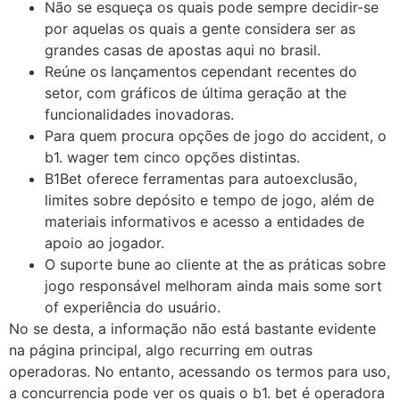
Não se esqueça os quais pode sempre decidir-se
por aquelas os quais a gente considera ser as
grandes casas de apostas aqui no brasil.
Reúne os lançamentos cependant recentes do
setor, com gráficos de última geração at the
funcionalidades inovadoras.
Para quem procura opções de jogo do accident, o
b1. wager tem cinco opções distintas.
B1Bet oferece ferramentas para autoexclusão,
limites sobre depósito e tempo de jogo, além de
materiais informativos e acesso a entidades de
apoio ao jogador.
O suporte bune ao cliente at the as práticas sobre
jogo responsável melhoram ainda mais some sort
of experiência do usuário.
No se desta, a informação não está bastante evidente
na página principal, algo recurring em outras
operadoras. No entanto, acessando os termos para uso,
a concurrencia pode ver os quais o b1. bet é operadora