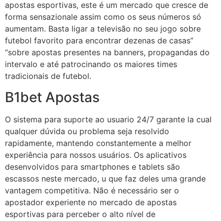
apostas esportivas, este é um mercado que cresce de
forma sensazionale assim como os seus números só
aumentam. Basta ligar a televisão no seu jogo sobre
futebol favorito para encontrar dezenas de casas”
“sobre apostas presentes na banners, propagandas do
intervalo e até patrocinando os maiores times
tradicionais de futebol.
B1bet Apostas
O sistema para suporte ao usuario 24/7 garante la cual
qualquer dúvida ou problema seja resolvido
rapidamente, mantendo constantemente a melhor
experiência para nossos usuários. Os aplicativos
desenvolvidos para smartphones e tablets são
escassos neste mercado, u que faz deles uma grande
vantagem competitiva. Não é necessário ser o
apostador experiente no mercado de apostas
esportivas para perceber o alto nível de