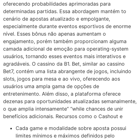
oferecendo probabilidades aprimoradas para
determinadas partidas. Essa abordagem mantém to
cenário de apostas atualizado e empolgante,
especialmente durante eventos esportivos de enorme
nível. Esses bônus não apenas aumentam o
engajamento, porém também proporcionam alguma
camada adicional de emoção para operating-system
usuários, tornando esses eventos mais interativos e
agradáveis. O cassino da B1. Bet, similar ao cassino
Bet7, contém uma lista abrangente de jogos, incluindo
slots, jogos para mesa e ao vivo, oferecendo aos
usuários uma ampla gama de opções de
entretenimento. Além disso, a plataforma oferece
dezenas para oportunidades atualizadas semanalmente,
o que amplia intensamente” “while chances de unir
benefícios adicionais. Recursos como o Cashout e
Cada game e modalidade sobre aposta possui
limites mínimos e máximos definidos pelo