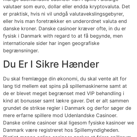
valutaer som euro, dollar eller endda kryptovaluta. Det
er praktisk, hvis ni vil undgå valutavekslingsgebyrer,
eller hvis man foretrækker en underordnet valuta end
danske kroner. Danske casinoer kræver ofte, in du er
fysisk i Danmark with regard to at få begynde, men
internationale sider har ingen geografiske
begrænsninger.
Du Er I Sikre Hænder
Du skal fremlægge din økonomi, du skal vente alt for
lang tid mellem eat spins på spillemaskinerne samt at
de er blevet meget begrænset med VIP behandling i
kind at bonusser samt lækre gaver. Det er alt sammen
grundet de strikse regler i Danmark og derfor søger de
mere erfarne spillere mod Udenlandske Casinoer.
Danske online casinoer skal ligesom fysiske kasinoer we
Danmark være registreret hos Spillemyndigheden.