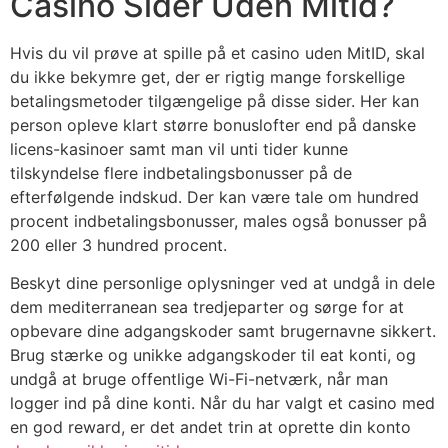
Casino Sider Uden Mitid?
Hvis du vil prøve at spille på et casino uden MitID, skal
du ikke bekymre get, der er rigtig mange forskellige
betalingsmetoder tilgængelige på disse sider. Her kan
person opleve klart større bonuslofter end på danske
licens-kasinoer samt man vil unti tider kunne
tilskyndelse flere indbetalingsbonusser på de
efterfølgende indskud. Der kan være tale om hundred
procent indbetalingsbonusser, males også bonusser på
200 eller 3 hundred procent.
Beskyt dine personlige oplysninger ved at undgå in dele
dem mediterranean sea tredjeparter og sørge for at
opbevare dine adgangskoder samt brugernavne sikkert.
Brug stærke og unikke adgangskoder til eat konti, og
undgå at bruge offentlige Wi-Fi-netværk, når man
logger ind på dine konti. Når du har valgt et casino med
en god reward, er det andet trin at oprette din konto