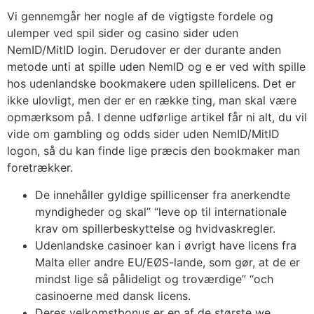
Vi gennemgår her nogle af de vigtigste fordele og
ulemper ved spil sider og casino sider uden
NemID/MitID login. Derudover er der durante anden
metode unti at spille uden NemID og e er ved with spille
hos udenlandske bookmakere uden spillelicens. Det er
ikke ulovligt, men der er en række ting, man skal være
opmærksom på. I denne udførlige artikel får ni alt, du vil
vide om gambling og odds sider uden NemID/MitID
logon, så du kan finde lige præcis den bookmaker man
foretrækker.
De innehåller gyldige spillicenser fra anerkendte
myndigheder og skal” “leve op til internationale
krav om spillerbeskyttelse og hvidvaskregler.
Udenlandske casinoer kan i øvrigt have licens fra
Malta eller andre EU/EØS-lande, som gør, at de er
mindst lige så pålideligt og troværdige” “och
casinoerne med dansk licens.
Deres velkomstbonus er en af de største we