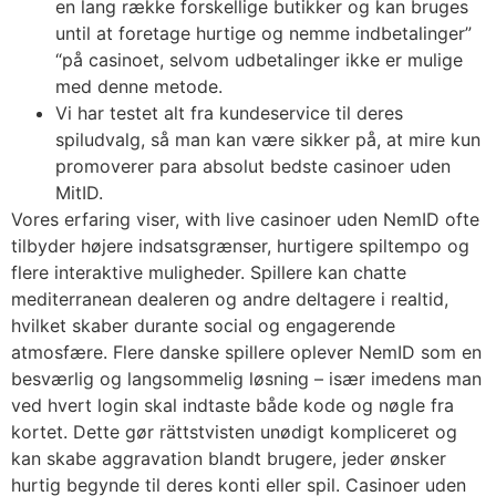
en lang række forskellige butikker og kan bruges
until at foretage hurtige og nemme indbetalinger”
“på casinoet, selvom udbetalinger ikke er mulige
med denne metode.
Vi har testet alt fra kundeservice til deres
spiludvalg, så man kan være sikker på, at mire kun
promoverer para absolut bedste casinoer uden
MitID.
Vores erfaring viser, with live casinoer uden NemID ofte
tilbyder højere indsatsgrænser, hurtigere spiltempo og
flere interaktive muligheder. Spillere kan chatte
mediterranean dealeren og andre deltagere i realtid,
hvilket skaber durante social og engagerende
atmosfære. Flere danske spillere oplever NemID som en
besværlig og langsommelig løsning – især imedens man
ved hvert login skal indtaste både kode og nøgle fra
kortet. Dette gør rättstvisten unødigt kompliceret og
kan skabe aggravation blandt brugere, jeder ønsker
hurtig begynde til deres konti eller spil. Casinoer uden