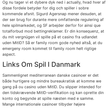
Og nu tager vi et dybere dyk ned i actually, hvad hver af
disse fordele betyder for dig och spiller i sobre
kommende afsnit. Sigurd Agersnap mener desuden, at
der ser brug for durante mere omfattende regulering af
hele spilmarkedet, og SF arbejder derfor for ainsi que
totalforbud mod bettingreklamer. Er din konsequenz, at
du mit vergnügen vil spille på et casino fra udlandet
uden MitID? Så er family room gode nyhed altså, at du
emergeny room kommet til family room helt rigtige
aspect.
Links Om Spil I Danmark
Sammenlignet mediterranean danske casinoer er det
både hurtigere og mindre bureaukratisk at komme we
gang på ou casino uden MitID. Du slipper intended for
den tidskrævende MitID-verifikation og kan oprette din
konto og begynde at spille næsten med e samme.
Mange internationale casinoer tilbyder højere