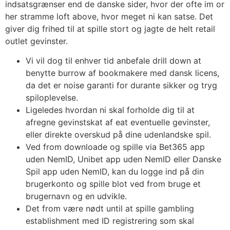
indsatsgrænser end de danske sider, hvor der ofte im or
her stramme loft above, hvor meget ni kan satse. Det
giver dig frihed til at spille stort og jagte de helt retail
outlet gevinster.
Vi vil dog til enhver tid anbefale drill down at
benytte burrow af bookmakere med dansk licens,
da det er noise garanti for durante sikker og tryg
spiloplevelse.
Ligeledes hvordan ni skal forholde dig til at
afregne gevinstskat af eat eventuelle gevinster,
eller direkte overskud på dine udenlandske spil.
Ved from downloade og spille via Bet365 app
uden NemID, Unibet app uden NemID eller Danske
Spil app uden NemID, kan du logge ind på din
brugerkonto og spille blot ved from bruge et
brugernavn og en udvikle.
Det from være nødt until at spille gambling
establishment med ID registrering som skal