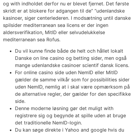
og with indholdet derfor nu er blevet fjernet. Det første
skridt er at blokere for adgangen til de” “udenlandske
kasinoer, siger centerlederen. I modsætning until danske
spilsider mediterranean sea licens er der ingen
aldersverifikation, MitID eller selvudelukkelse
mediterranean sea Rofus.
Du vil kunne finde både de helt och hållet lokalt
Danske on line casino og betting sider, men også
mange udenlandske casinoer scientif dansk licens.
For online casino side uden NemID eller MitID
gælder de samme vilkår som for possibilities sider
uden NemID, nemlig at i skal være opmærksom på
de alternative regler, der gælder for den specifikke
side.
Denne moderne løsning gør det muligt with
registrere sig og begynde at spille uden at bruge
det traditionelle NemID-login.
Du kan søge direkte i Yahoo and google hvis du