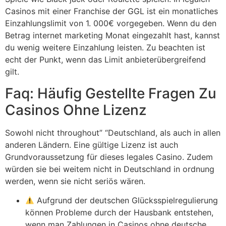
Casinos mit einer Franchise der GGL ist ein monatliches
Einzahlungslimit von 1. 000€ vorgegeben. Wenn du den
Betrag internet marketing Monat eingezahlt hast, kannst
du wenig weitere Einzahlung leisten. Zu beachten ist
echt der Punkt, wenn das Limit anbieterübergreifend
gilt.
Faq: Häufig Gestellte Fragen Zu
Casinos Ohne Lizenz
Sowohl nicht throughout” “Deutschland, als auch in allen
anderen Ländern. Eine gültige Lizenz ist auch
Grundvoraussetzung für dieses legales Casino. Zudem
würden sie bei weitem nicht in Deutschland in ordnung
werden, wenn sie nicht seriös wären.
Aufgrund der deutschen Glücksspielregulierung
können Probleme durch der Hausbank entstehen,
wenn man Zahlungen in Casinos ohne deutsche