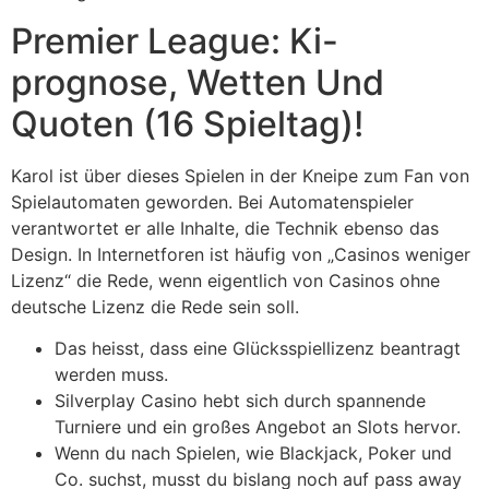
Premier League: Ki-
prognose, Wetten Und
Quoten (16 Spieltag)!
Karol ist über dieses Spielen in der Kneipe zum Fan von
Spielautomaten geworden. Bei Automatenspieler
verantwortet er alle Inhalte, die Technik ebenso das
Design. In Internetforen ist häufig von „Casinos weniger
Lizenz“ die Rede, wenn eigentlich von Casinos ohne
deutsche Lizenz die Rede sein soll.
Das heisst, dass eine Glücksspiellizenz beantragt
werden muss.
Silverplay Casino hebt sich durch spannende
Turniere und ein großes Angebot an Slots hervor.
Wenn du nach Spielen, wie Blackjack, Poker und
Co. suchst, musst du bislang noch auf pass away