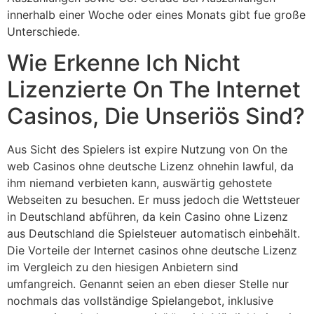
innerhalb einer Woche oder eines Monats gibt fue große
Unterschiede.
Wie Erkenne Ich Nicht
Lizenzierte On The Internet
Casinos, Die Unseriös Sind?
Aus Sicht des Spielers ist expire Nutzung von On the
web Casinos ohne deutsche Lizenz ohnehin lawful, da
ihm niemand verbieten kann, auswärtig gehostete
Webseiten zu besuchen. Er muss jedoch die Wettsteuer
in Deutschland abführen, da kein Casino ohne Lizenz
aus Deutschland die Spielsteuer automatisch einbehält.
Die Vorteile der Internet casinos ohne deutsche Lizenz
im Vergleich zu den hiesigen Anbietern sind
umfangreich. Genannt seien an eben dieser Stelle nur
nochmals das vollständige Spielangebot, inklusive