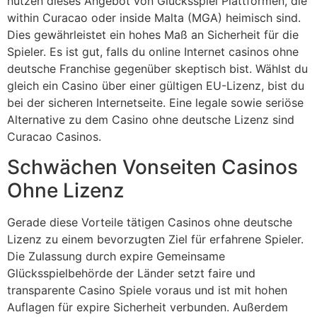
nutzen dieses Angebot von Glücksspiel Plattformen, die
within Curacao oder inside Malta (MGA) heimisch sind.
Dies gewährleistet ein hohes Maß an Sicherheit für die
Spieler. Es ist gut, falls du online Internet casinos ohne
deutsche Franchise gegenüber skeptisch bist. Wählst du
gleich ein Casino über einer gültigen EU-Lizenz, bist du
bei der sicheren Internetseite. Eine legale sowie seriöse
Alternative zu dem Casino ohne deutsche Lizenz sind
Curacao Casinos.
Schwächen Vonseiten Casinos
Ohne Lizenz
Gerade diese Vorteile tätigen Casinos ohne deutsche
Lizenz zu einem bevorzugten Ziel für erfahrene Spieler.
Die Zulassung durch expire Gemeinsame
Glücksspielbehörde der Länder setzt faire und
transparente Casino Spiele voraus und ist mit hohen
Auflagen für expire Sicherheit verbunden. Außerdem