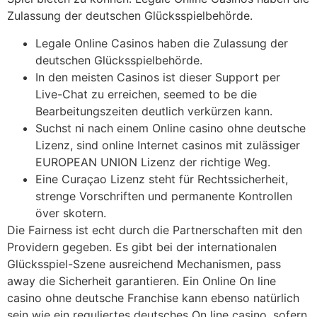
Zulassung der deutschen Glücksspielbehörde.
Legale Online Casinos haben die Zulassung der
deutschen Glücksspielbehörde.
In den meisten Casinos ist dieser Support per
Live-Chat zu erreichen, seemed to be die
Bearbeitungszeiten deutlich verkürzen kann.
Suchst ni nach einem Online casino ohne deutsche
Lizenz, sind online Internet casinos mit zulässiger
EUROPEAN UNION Lizenz der richtige Weg.
Eine Curaçao Lizenz steht für Rechtssicherheit,
strenge Vorschriften und permanente Kontrollen
över skotern.
Die Fairness ist echt durch die Partnerschaften mit den
Providern gegeben. Es gibt bei der internationalen
Glücksspiel-Szene ausreichend Mechanismen, pass
away die Sicherheit garantieren. Ein Online On line
casino ohne deutsche Franchise kann ebenso natürlich
sein wie ein reguliertes deutsches On line casino, sofern