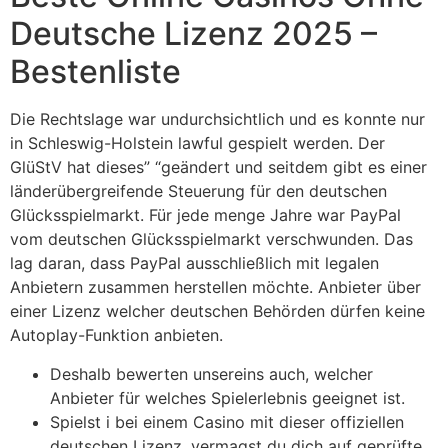
Deutsche Lizenz 2025 –
Bestenliste
Die Rechtslage war undurchsichtlich und es konnte nur
in Schleswig-Holstein lawful gespielt werden. Der
GlüStV hat dieses” “geändert und seitdem gibt es einer
länderübergreifende Steuerung für den deutschen
Glücksspielmarkt. Für jede menge Jahre war PayPal
vom deutschen Glücksspielmarkt verschwunden. Das
lag daran, dass PayPal ausschließlich mit legalen
Anbietern zusammen herstellen möchte. Anbieter über
einer Lizenz welcher deutschen Behörden dürfen keine
Autoplay-Funktion anbieten.
Deshalb bewerten unsereins auch, welcher
Anbieter für welches Spielerlebnis geeignet ist.
Spielst i bei einem Casino mit dieser offiziellen
deutschen Lizenz, vermagst du dich auf geprüfte