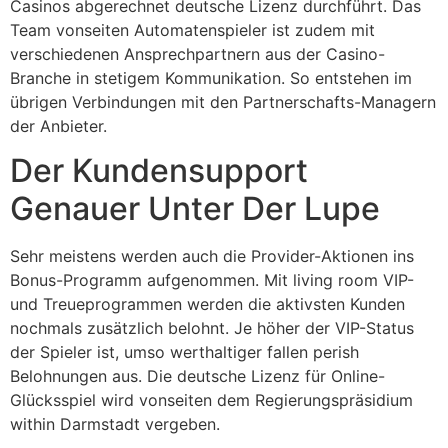
Casinos abgerechnet deutsche Lizenz durchführt. Das
Team vonseiten Automatenspieler ist zudem mit
verschiedenen Ansprechpartnern aus der Casino-
Branche in stetigem Kommunikation. So entstehen im
übrigen Verbindungen mit den Partnerschafts-Managern
der Anbieter.
Der Kundensupport
Genauer Unter Der Lupe
Sehr meistens werden auch die Provider-Aktionen ins
Bonus-Programm aufgenommen. Mit living room VIP-
und Treueprogrammen werden die aktivsten Kunden
nochmals zusätzlich belohnt. Je höher der VIP-Status
der Spieler ist, umso werthaltiger fallen perish
Belohnungen aus. Die deutsche Lizenz für Online-
Glücksspiel wird vonseiten dem Regierungspräsidium
within Darmstadt vergeben.