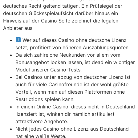
deutsches Recht geltend tätigen. Ein Prüfsiegel der
deutschen Glücksspielaufsicht darüber hinaus ein
Hinweis auf der Casino Seite zeichnet die legalen
Anbieter aus.
Wer auf dieses Casino ohne deutsche Lizenz
setzt, profitiert von höheren Auszahlungsquoten.
Da sich zahlreiche Neukunden vor allem vom
Bonusangebot locken lassen, ist dead ein wichtiger
Modul unserer Casino-Tests.
Bei Casinos unter abzug von deutscher Lizenz ist
auch für viele Casinofreunde ist der wohl größte
Vorteil, wenn man auf diesen Plattformen ohne
Restrictions spielen kann.
In einem Online Casino, dieses nicht in Deutschland
lizenziert ist, winken dir nämlich artikuliert
attraktivere Angebote.
Nicht jedes Casino ohne Lizenz aus Deutschland
hat eine weiße Weste.