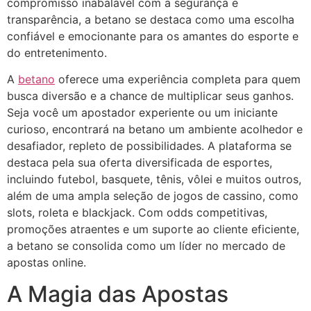
compromisso inabalável com a segurança e
transparência, a betano se destaca como uma escolha
confiável e emocionante para os amantes do esporte e
do entretenimento.
A
betano
oferece uma experiência completa para quem
busca diversão e a chance de multiplicar seus ganhos.
Seja você um apostador experiente ou um iniciante
curioso, encontrará na betano um ambiente acolhedor e
desafiador, repleto de possibilidades. A plataforma se
destaca pela sua oferta diversificada de esportes,
incluindo futebol, basquete, tênis, vôlei e muitos outros,
além de uma ampla seleção de jogos de cassino, como
slots, roleta e blackjack. Com odds competitivas,
promoções atraentes e um suporte ao cliente eficiente,
a betano se consolida como um líder no mercado de
apostas online.
A Magia das Apostas