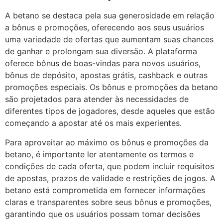
A betano se destaca pela sua generosidade em relação
a bônus e promoções, oferecendo aos seus usuários
uma variedade de ofertas que aumentam suas chances
de ganhar e prolongam sua diversão. A plataforma
oferece bônus de boas-vindas para novos usuários,
bônus de depósito, apostas grátis, cashback e outras
promoções especiais. Os bônus e promoções da betano
são projetados para atender às necessidades de
diferentes tipos de jogadores, desde aqueles que estão
começando a apostar até os mais experientes.
Para aproveitar ao máximo os bônus e promoções da
betano, é importante ler atentamente os termos e
condições de cada oferta, que podem incluir requisitos
de apostas, prazos de validade e restrições de jogos. A
betano está comprometida em fornecer informações
claras e transparentes sobre seus bônus e promoções,
garantindo que os usuários possam tomar decisões