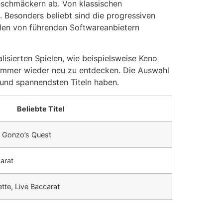
eschmäckern ab. Von klassischen
. Besonders beliebt sind die progressiven
rden von führenden Softwareanbietern
isierten Spielen, wie beispielsweise Keno
e immer wieder neu zu entdecken. Die Auswahl
 und spannendsten Titeln haben.
Beliebte Titel
, Gonzo’s Quest
carat
ette, Live Baccarat