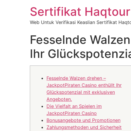
Sertifikat Haqtour
Web Untuk Verifikasi Keaslian Sertifikat Haqt
Fesselnde Walzen 
Ihr Glückspotenzi
Fesselnde Walzen drehen –
JackpotPiraten Casino enthüllt Ihr
Glückspotenzial mit exklusiven
Angeboten.
Die Vielfalt an Spielen im
JackpotPiraten Casino
Bonusangebote und Promotionen
Zahlungsmethoden und Sicherheit