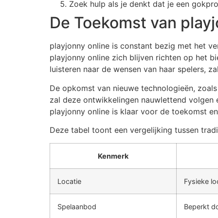
Zoek hulp als je denkt dat je een gokpr
De Toekomst van playj
playjonny online is constant bezig met het v
playjonny online zich blijven richten op het b
luisteren naar de wensen van haar spelers, za
De opkomst van nieuwe technologieën, zoals vi
zal deze ontwikkelingen nauwlettend volgen e
playjonny online is klaar voor de toekomst en 
Deze tabel toont een vergelijking tussen tradit
Kenmerk
Locatie
Fysieke lo
Spelaanbod
Beperkt d