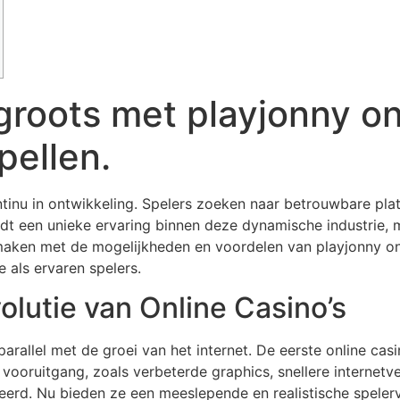
 groots met playjonny o
pellen.
ntinu in ontwikkeling. Spelers zoeken naar betrouwbare pl
dt een unieke ervaring binnen deze dynamische industrie, me
 maken met de mogelijkheden en voordelen van playjonny on
 als ervaren spelers.
lutie van Online Casino’s
 parallel met de groei van het internet. De eerste online cas
 vooruitgang, zoals verbeterde graphics, snellere interne
eerd. Nu bieden ze een meeslepende en realistische spelerv