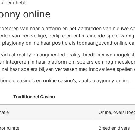
obleem hebt.
onny online
erbeteren van haar platform en het aanbieden van nieuwe sp
ieden van een veilige, eerlijke en entertainende spelervaring
l playjonny online haar positie als toonaangevend online ca
rtual reality en augmented reality, biedt nieuwe mogelijkh
n integreren in haar platform om spelers een nog meeslepen
zal haar spelers blijven verrassen met innovatieve spellen 
ionele casino’s en online casino’s, zoals playjonny online:
Traditioneel Casino
catie
Online, overal toe
oor ruimte
Breed en divers