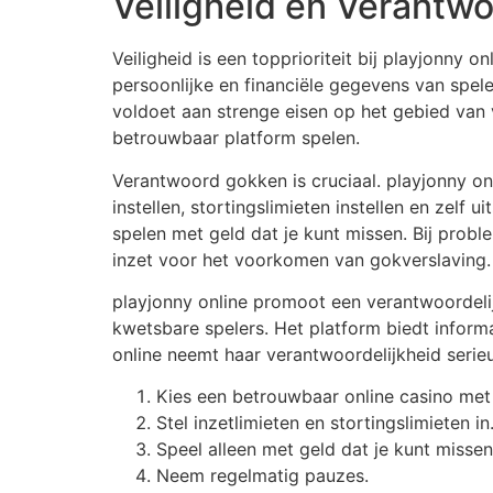
Veiligheid en Verantw
Veiligheid is een topprioriteit bij playjonny
persoonlijke en financiële gegevens van spel
voldoet aan strenge eisen op het gebied van 
betrouwbaar platform spelen.
Verantwoord gokken is cruciaal. playjonny onl
instellen, stortingslimieten instellen en zelf 
spelen met geld dat je kunt missen. Bij probl
inzet voor het voorkomen van gokverslaving.
playjonny online promoot een verantwoordel
kwetsbare spelers. Het platform biedt inform
online neemt haar verantwoordelijkheid serieus
Kies een betrouwbaar online casino met
Stel inzetlimieten en stortingslimieten in
Speel alleen met geld dat je kunt missen
Neem regelmatig pauzes.