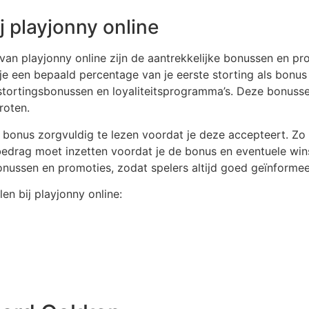
 playjonny online
van playjonny online zijn de aantrekkelijke bonussen en pr
je een bepaald percentage van je eerste storting als bonu
 stortingsbonussen en loyaliteitsprogramma’s. Deze bonuss
roten.
bonus zorgvuldig te lezen voordat je deze accepteert. Zo 
edrag moet inzetten voordat je de bonus en eventuele winst
ussen en promoties, zodat spelers altijd goed geïnformeer
en bij playjonny online: