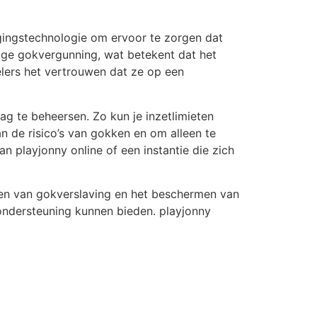
ligingstechnologie om ervoor te zorgen dat
dige gokvergunning, wat betekent dat het
elers het vertrouwen dat ze op een
ag te beheersen. Zo kun je inzetlimieten
van de risico’s van gokken en om alleen te
n playjonny online of een instantie die zich
en van gokverslaving en het beschermen van
 ondersteuning kunnen bieden. playjonny