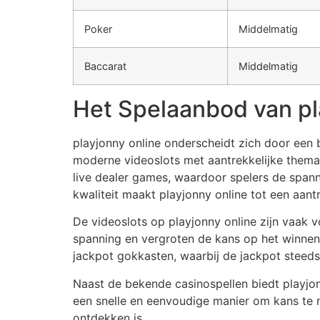
Poker
Middelmatig
Baccarat
Middelmatig
Het Spelaanbod van pl
playjonny online onderscheidt zich door een b
moderne videoslots met aantrekkelijke thema’s
live dealer games, waardoor spelers de spann
kwaliteit maakt playjonny online tot een aantr
De videoslots op playjonny online zijn vaak v
spanning en vergroten de kans op het winnen 
jackpot gokkasten, waarbij de jackpot steed
Naast de bekende casinospellen biedt playjonn
een snelle en eenvoudige manier om kans te m
ontdekken is.