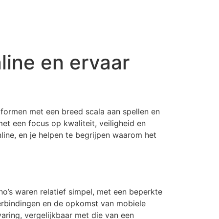
nline en ervaar
atformen met een breed scala aan spellen en
t een focus op kwaliteit, veiligheid en
line, en je helpen te begrijpen waarom het
ino’s waren relatief simpel, met een beperkte
tverbindingen en de opkomst van mobiele
aring, vergelijkbaar met die van een