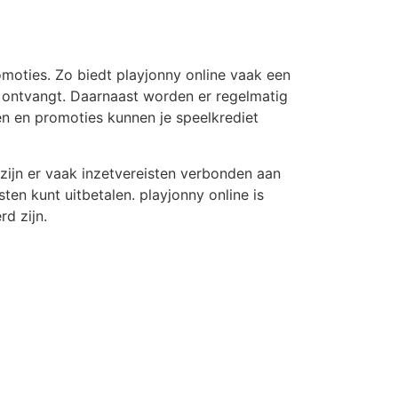
omoties. Zo biedt playjonny online vaak een
s ontvangt. Daarnaast worden er regelmatig
en en promoties kunnen je speelkrediet
zijn er vaak inzetvereisten verbonden aan
en kunt uitbetalen. playjonny online is
d zijn.