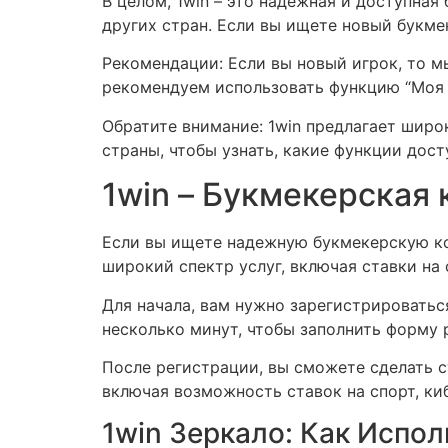
В целом, 1win – это надежная и доступная
других стран. Если вы ищете новый букмек
Рекомендации: Если вы новый игрок, то м
рекомендуем использовать функцию “Моя к
Обратите внимание: 1win предлагает широк
страны, чтобы узнать, какие функции дост
1win – Букмекерская 
Если вы ищете надежную букмекерскую конт
широкий спектр услуг, включая ставки на 
Для начала, вам нужно зарегистрироватьс
несколько минут, чтобы заполнить форму 
После регистрации, вы сможете сделать с
включая возможность ставок на спорт, ки
1win Зеркало: Как Испол