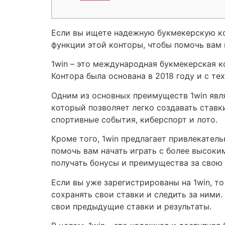
Если вы ищете надежную букмекерскую ко
функции этой конторы, чтобы помочь вам 
1win – это международная букмекерская ко
Контора была основана в 2018 году и с те
Одним из основных преимуществ 1win явля
который позволяет легко создавать ставки
спортивные события, киберспорт и лото.
Кроме того, 1win предлагает привлекател
помочь вам начать играть с более высоки
получать бонусы и преимущества за свою 
Если вы уже зарегистрированы на 1win, т
сохранять свои ставки и следить за ними.
свои предыдущие ставки и результаты.