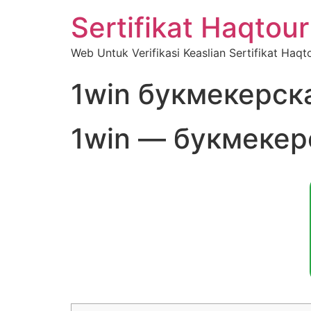
Sertifikat Haqtour
Web Untuk Verifikasi Keaslian Sertifikat Haqt
1win букмекерска
1win — букмекер