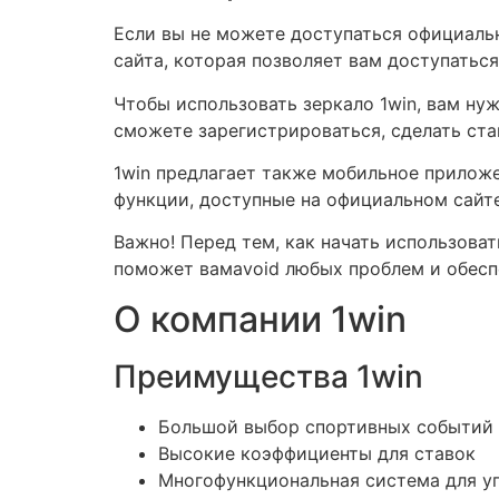
Если вы не можете доступаться официальн
сайта, которая позволяет вам доступатьс
Чтобы использовать зеркало 1win, вам нуж
сможете зарегистрироваться, сделать ста
1win предлагает также мобильное приложе
функции, доступные на официальном сайте
Важно! Перед тем, как начать использоват
поможет вамavoid любых проблем и обеспе
О компании 1win
Преимущества 1win
Большой выбор спортивных событий и
Высокие коэффициенты для ставок
Многофункциональная система для у