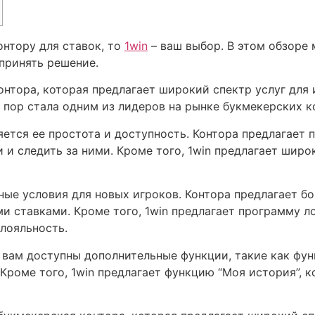
нтору для ставок, то
1win
– ваш выбор. В этом обзоре
принять решение.
нтора, которая предлагает широкий спектр услуг для 
х пор стала одним из лидеров на рынке букмекерских к
ется ее простота и доступность. Контора предлагает 
 и следить за ними. Кроме того, 1win предлагает широ
ьные условия для новых игроков. Контора предлагает б
ми ставками. Кроме того, 1win предлагает программу л
лояльность.
о вам доступны дополнительные функции, такие как фун
 Кроме того, 1win предлагает функцию “Моя история”,