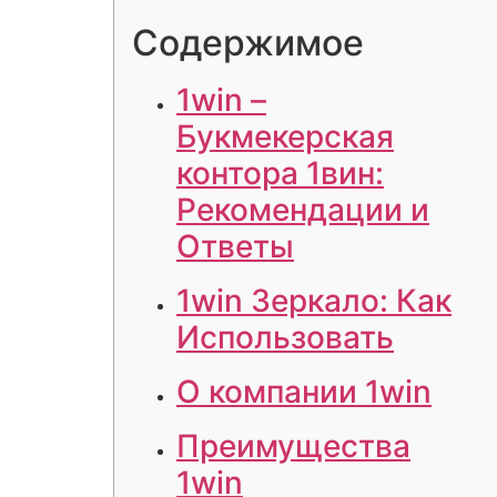
Содержимое
1win –
Букмекерская
контора 1вин:
Рекомендации и
Ответы
1win Зеркало: Как
Использовать
О компании 1win
Преимущества
1win