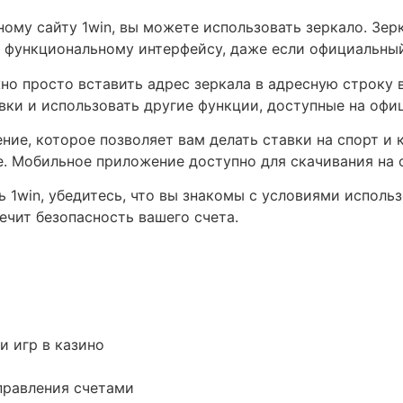
ому сайту 1win, вы можете использовать зеркало. Зер
я функциональному интерфейсу, даже если официальный
но просто вставить адрес зеркала в адресную строку в
вки и использовать другие функции, доступные на офи
ние, которое позволяет вам делать ставки на спорт и 
. Мобильное приложение доступно для скачивания на 
ь 1win, убедитесь, что вы знакомы с условиями исполь
чит безопасность вашего счета.
 игр в казино
правления счетами