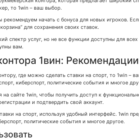
 букмекерская контора, которая предлагает широкий сп
ер, то 1win – ваш выбор.
ы рекомендуем начать с бонуса для новых игроков. Ес
орзина” для сохранения своих ставок.
ий спектр услуг, но не все функции доступны для всех
упны вам.
контора 1вин: Рекомендации
ору, где можно сделать ставки на спорт, то 1win – ва
спорт, киберспорт, политические события и многое дру
я на сайте 1win, чтобы получить доступ к функциональ
регистрации и подтвердить свой аккаунт.
тавки на спорт, используя удобный интерфейс. 1win пр
берспорт, политические события и многое другое.
ьзовать