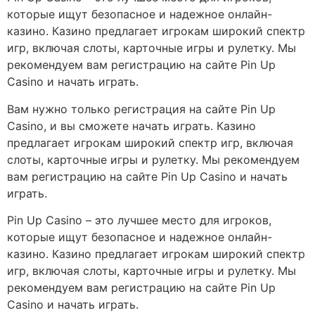
которые ищут безопасное и надежное онлайн-
казино. Казино предлагает игрокам широкий спектр
игр, включая слоты, карточные игры и рулетку. Мы
рекомендуем вам регистрацию на сайте Pin Up
Casino и начать играть.
Вам нужно только регистрация на сайте Pin Up
Casino, и вы сможете начать играть. Казино
предлагает игрокам широкий спектр игр, включая
слоты, карточные игры и рулетку. Мы рекомендуем
вам регистрацию на сайте Pin Up Casino и начать
играть.
Pin Up Casino – это лучшее место для игроков,
которые ищут безопасное и надежное онлайн-
казино. Казино предлагает игрокам широкий спектр
игр, включая слоты, карточные игры и рулетку. Мы
рекомендуем вам регистрацию на сайте Pin Up
Casino и начать играть.