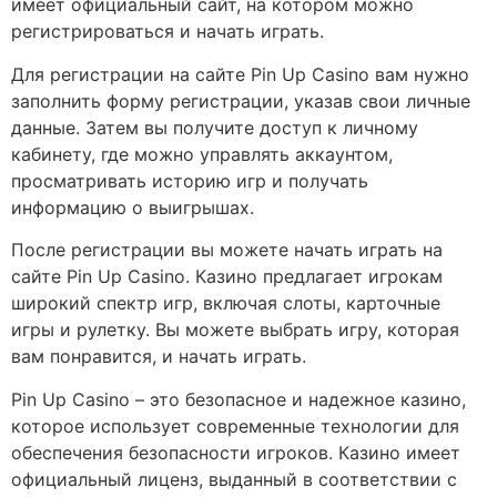
имеет официальный сайт, на котором можно
регистрироваться и начать играть.
Для регистрации на сайте Pin Up Casino вам нужно
заполнить форму регистрации, указав свои личные
данные. Затем вы получите доступ к личному
кабинету, где можно управлять аккаунтом,
просматривать историю игр и получать
информацию о выигрышах.
После регистрации вы можете начать играть на
сайте Pin Up Casino. Казино предлагает игрокам
широкий спектр игр, включая слоты, карточные
игры и рулетку. Вы можете выбрать игру, которая
вам понравится, и начать играть.
Pin Up Casino – это безопасное и надежное казино,
которое использует современные технологии для
обеспечения безопасности игроков. Казино имеет
официальный лиценз, выданный в соответствии с