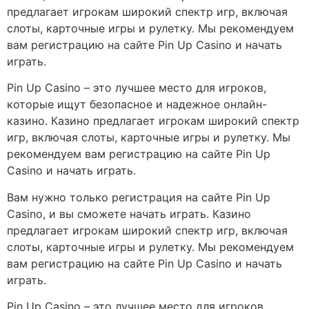
предлагает игрокам широкий спектр игр, включая
слоты, карточные игры и рулетку. Мы рекомендуем
вам регистрацию на сайте Pin Up Casino и начать
играть.
Pin Up Casino – это лучшее место для игроков,
которые ищут безопасное и надежное онлайн-
казино. Казино предлагает игрокам широкий спектр
игр, включая слоты, карточные игры и рулетку. Мы
рекомендуем вам регистрацию на сайте Pin Up
Casino и начать играть.
Вам нужно только регистрация на сайте Pin Up
Casino, и вы сможете начать играть. Казино
предлагает игрокам широкий спектр игр, включая
слоты, карточные игры и рулетку. Мы рекомендуем
вам регистрацию на сайте Pin Up Casino и начать
играть.
Pin Up Casino – это лучшее место для игроков,