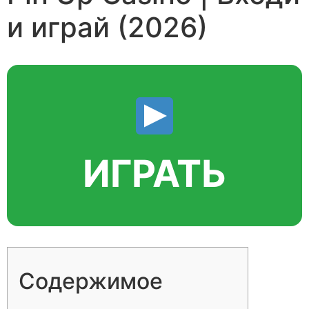
и играй (2026)
ИГРАТЬ
Содержимое