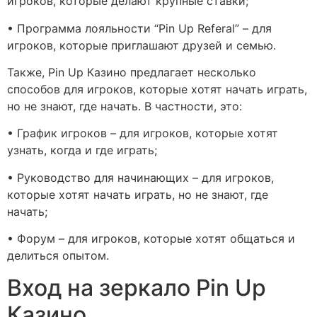
игроков, которые делают крупные ставки;
• Программа лояльности “Pin Up Referal” – для
игроков, которые приглашают друзей и семью.
Также, Pin Up Казино предлагает несколько
способов для игроков, которые хотят начать играть,
но не знают, где начать. В частности, это:
• График игроков – для игроков, которые хотят
узнать, когда и где играть;
• Руководство для начинающих – для игроков,
которые хотят начать играть, но не знают, где
начать;
• Форум – для игроков, которые хотят общаться и
делиться опытом.
Вход на зеркало Pin Up
Казино