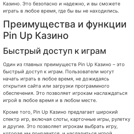
Казино. Это безопасно и надежно, и вы сможете
играть в любое время, где бы вы не находились.
Преимущества и функции
Pin Up Казино
Быстрый доступ к играм
Один из главных преимуществ Pin Up Казино – это
быстрый доступ к играм. Пользователи могут
начать играть в любое время, не дожидаясь
открытия сайта или загрузки программного
обеспечения. Это позволяет игрокам наслаждаться
игрой в любое время и в любом месте.
Кроме того, Pin Up Казино предлагает широкий
спектр игр, включая слоты, карточные игры, рулетку
и другие. Это позволяет игрокам выбрать игру,
которая им понравится, и насладиться игрой.