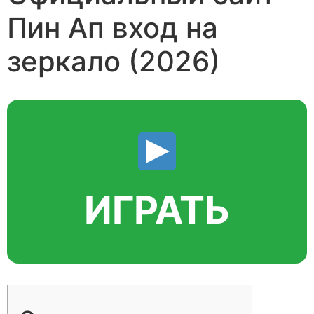
Пин Ап вход на
зеркало (2026)
ИГРАТЬ