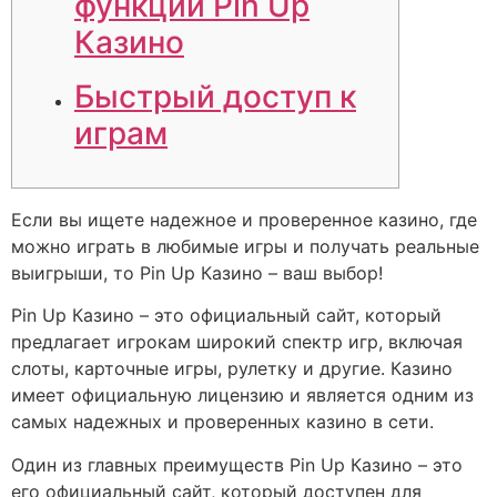
функции Pin Up
Казино
Быстрый доступ к
играм
Если вы ищете надежное и проверенное казино, где
можно играть в любимые игры и получать реальные
выигрыши, то Pin Up Казино – ваш выбор!
Pin Up Казино – это официальный сайт, который
предлагает игрокам широкий спектр игр, включая
слоты, карточные игры, рулетку и другие. Казино
имеет официальную лицензию и является одним из
самых надежных и проверенных казино в сети.
Один из главных преимуществ Pin Up Казино – это
его официальный сайт, который доступен для