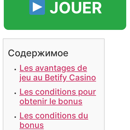
JOUER
Содержимое
Les avantages de
jeu au Betify Casino
Les conditions pour
obtenir le bonus
Les conditions du
bonus