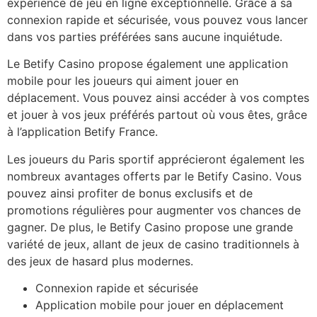
expérience de jeu en ligne exceptionnelle. Grâce à sa
connexion rapide et sécurisée, vous pouvez vous lancer
dans vos parties préférées sans aucune inquiétude.
Le Betify Casino propose également une application
mobile pour les joueurs qui aiment jouer en
déplacement. Vous pouvez ainsi accéder à vos comptes
et jouer à vos jeux préférés partout où vous êtes, grâce
à l’application Betify France.
Les joueurs du Paris sportif apprécieront également les
nombreux avantages offerts par le Betify Casino. Vous
pouvez ainsi profiter de bonus exclusifs et de
promotions régulières pour augmenter vos chances de
gagner. De plus, le Betify Casino propose une grande
variété de jeux, allant de jeux de casino traditionnels à
des jeux de hasard plus modernes.
Connexion rapide et sécurisée
Application mobile pour jouer en déplacement