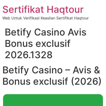
Sertifikat Haqtour
Web Untuk Verifikasi Keaslian Sertifikat Haqtour
Betify Casino Avis
Bonus exclusif
2026.1328
Betify Casino – Avis &
Bonus exclusif (2026)