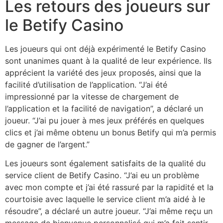
Les retours des joueurs sur
le Betify Casino
Les joueurs qui ont déjà expérimenté le Betify Casino
sont unanimes quant à la qualité de leur expérience. Ils
apprécient la variété des jeux proposés, ainsi que la
facilité d’utilisation de l’application. “J’ai été
impressionné par la vitesse de chargement de
l’application et la facilité de navigation”, a déclaré un
joueur. “J’ai pu jouer à mes jeux préférés en quelques
clics et j’ai même obtenu un bonus Betify qui m’a permis
de gagner de l’argent.”
Les joueurs sont également satisfaits de la qualité du
service client de Betify Casino. “J’ai eu un problème
avec mon compte et j’ai été rassuré par la rapidité et la
courtoisie avec laquelle le service client m’a aidé à le
résoudre”, a déclaré un autre joueur. “J’ai même reçu un
message de bienvenue personnalisé qui m’a fait sentir