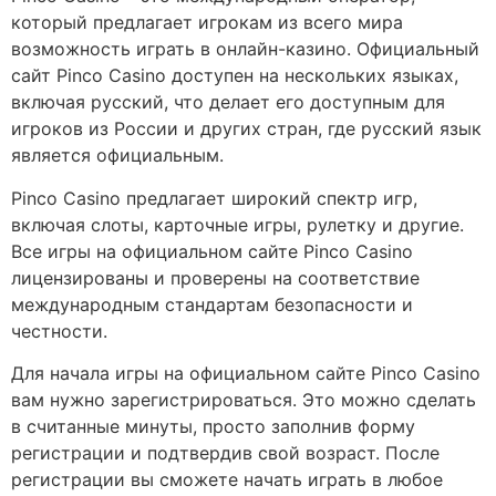
который предлагает игрокам из всего мира
возможность играть в онлайн-казино. Официальный
сайт Pinco Casino доступен на нескольких языках,
включая русский, что делает его доступным для
игроков из России и других стран, где русский язык
является официальным.
Pinco Casino предлагает широкий спектр игр,
включая слоты, карточные игры, рулетку и другие.
Все игры на официальном сайте Pinco Casino
лицензированы и проверены на соответствие
международным стандартам безопасности и
честности.
Для начала игры на официальном сайте Pinco Casino
вам нужно зарегистрироваться. Это можно сделать
в считанные минуты, просто заполнив форму
регистрации и подтвердив свой возраст. После
регистрации вы сможете начать играть в любое