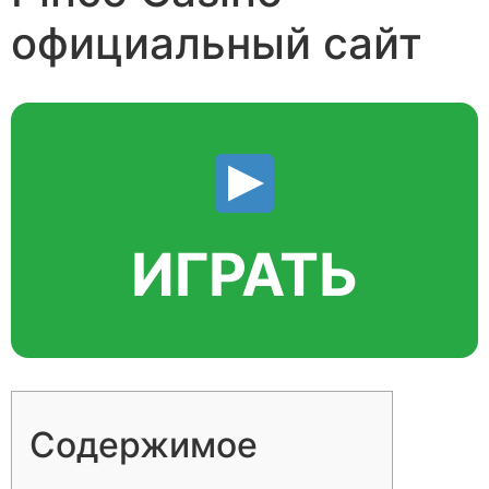
официальный сайт
ИГРАТЬ
Содержимое