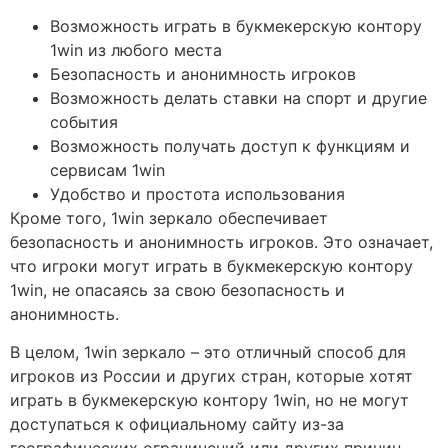
Возможность играть в букмекерскую контору
1win из любого места
Безопасность и анонимность игроков
Возможность делать ставки на спорт и другие
события
Возможность получать доступ к функциям и
сервисам 1win
Удобство и простота использования
Кроме того, 1win зеркало обеспечивает
безопасность и анонимность игроков. Это означает,
что игроки могут играть в букмекерскую контору
1win, не опасаясь за свою безопасность и
анонимность.
В целом, 1win зеркало – это отличный способ для
игроков из России и других стран, которые хотят
играть в букмекерскую контору 1win, но не могут
доступаться к официальному сайту из-за