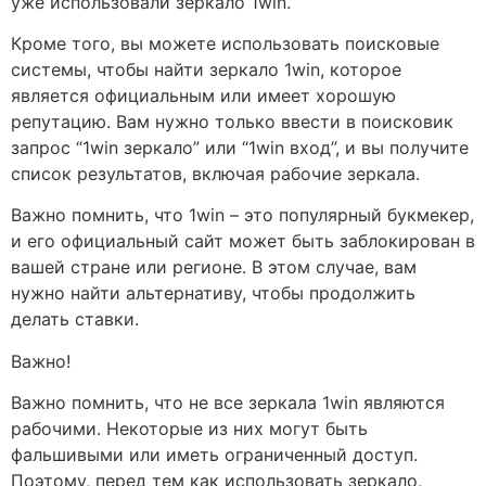
уже использовали зеркало 1win.
Кроме того, вы можете использовать поисковые
системы, чтобы найти зеркало 1win, которое
является официальным или имеет хорошую
репутацию. Вам нужно только ввести в поисковик
запрос “1win зеркало” или “1win вход”, и вы получите
список результатов, включая рабочие зеркала.
Важно помнить, что 1win – это популярный букмекер,
и его официальный сайт может быть заблокирован в
вашей стране или регионе. В этом случае, вам
нужно найти альтернативу, чтобы продолжить
делать ставки.
Важно!
Важно помнить, что не все зеркала 1win являются
рабочими. Некоторые из них могут быть
фальшивыми или иметь ограниченный доступ.
Поэтому, перед тем как использовать зеркало,