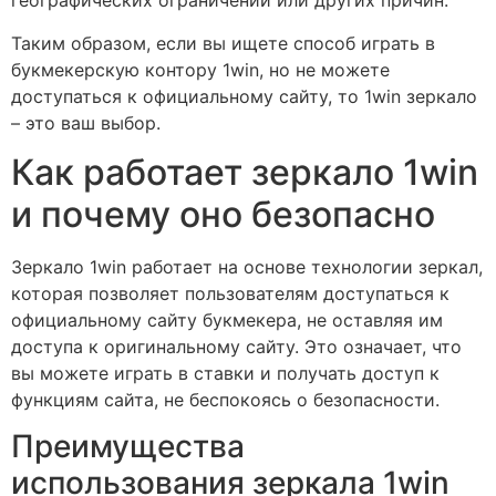
географических ограничений или других причин.
Таким образом, если вы ищете способ играть в
букмекерскую контору 1win, но не можете
доступаться к официальному сайту, то 1win зеркало
– это ваш выбор.
Как работает зеркало 1win
и почему оно безопасно
Зеркало 1win работает на основе технологии зеркал,
которая позволяет пользователям доступаться к
официальному сайту букмекера, не оставляя им
доступа к оригинальному сайту. Это означает, что
вы можете играть в ставки и получать доступ к
функциям сайта, не беспокоясь о безопасности.
Преимущества
использования зеркала 1win