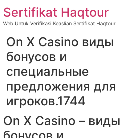
Sertifikat Haqtour
Web Untuk Verifikasi Keaslian Sertifikat Haqtour
On X Casino виды
бонусов и
специальные
предложения для
игроков.1744
On X Casino – виды
бонусов и