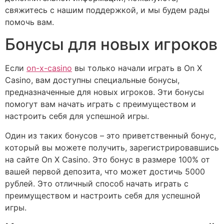
свяжитесь с нашим поддержкой, и мы будем рады
помочь вам.
Бонусы для новых игроков
Если
on-x-casino
вы только начали играть в On X
Casino, вам доступны специальные бонусы,
предназначенные для новых игроков. Эти бонусы
помогут вам начать играть с преимуществом и
настроить себя для успешной игры.
Один из таких бонусов – это приветственный бонус,
который вы можете получить, зарегистрировавшись
на сайте On X Casino. Это бонус в размере 100% от
вашей первой депозита, что может достичь 5000
рублей. Это отличный способ начать играть с
преимуществом и настроить себя для успешной
игры.