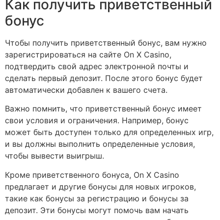
Как получить приветственный
бонус
Чтобы получить приветственный бонус, вам нужно
зарегистрироваться на сайте On X Casino,
подтвердить свой адрес электронной почты и
сделать первый депозит. После этого бонус будет
автоматически добавлен к вашего счета.
Важно помнить, что приветственный бонус имеет
свои условия и ограничения. Например, бонус
может быть доступен только для определенных игр,
и вы должны выполнить определенные условия,
чтобы вывести выигрыш.
Кроме приветственного бонуса, On X Casino
предлагает и другие бонусы для новых игроков,
такие как бонусы за регистрацию и бонусы за
депозит. Эти бонусы могут помочь вам начать