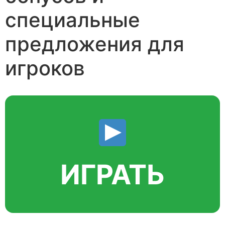
специальные
предложения для
игроков
ИГРАТЬ