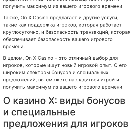
получить максимум из вашего игрового времени.
Также, On X Casino предлагает и другие услуги,
такие как поддержка игроков, которая работает
круглосуточно, и безопасность транзакций, которая
обеспечивает безопасность вашего игрового
времени.
В целом, On X Casino – это отличный выбор для
игроков, которые ищут новый игровой опыт. С его
широким спектром бонусов и специальных
предложений, вы сможете насладиться игрой и
получить максимум из вашего игрового времени.
О казино X: виды бонусов
и специальные
предложения для игроков