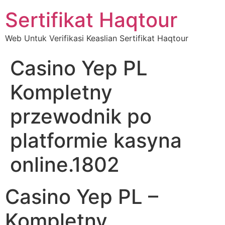
Sertifikat Haqtour
Web Untuk Verifikasi Keaslian Sertifikat Haqtour
Casino Yep PL
Kompletny
przewodnik po
platformie kasyna
online.1802
Casino Yep PL –
Kompletny