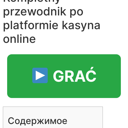
przewodnik po
platformie kasyna
online
GRAĆ
Содержимое