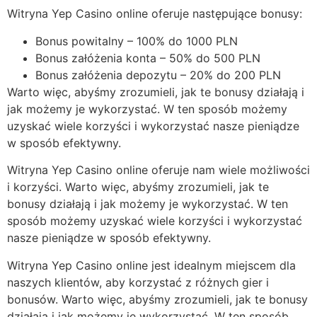
Witryna Yep Casino online oferuje następujące bonusy:
Bonus powitalny – 100% do 1000 PLN
Bonus załóżenia konta – 50% do 500 PLN
Bonus załóżenia depozytu – 20% do 200 PLN
Warto więc, abyśmy zrozumieli, jak te bonusy działają i
jak możemy je wykorzystać. W ten sposób możemy
uzyskać wiele korzyści i wykorzystać nasze pieniądze
w sposób efektywny.
Witryna Yep Casino online oferuje nam wiele możliwości
i korzyści. Warto więc, abyśmy zrozumieli, jak te
bonusy działają i jak możemy je wykorzystać. W ten
sposób możemy uzyskać wiele korzyści i wykorzystać
nasze pieniądze w sposób efektywny.
Witryna Yep Casino online jest idealnym miejscem dla
naszych klientów, aby korzystać z różnych gier i
bonusów. Warto więc, abyśmy zrozumieli, jak te bonusy
działają i jak możemy je wykorzystać. W ten sposób