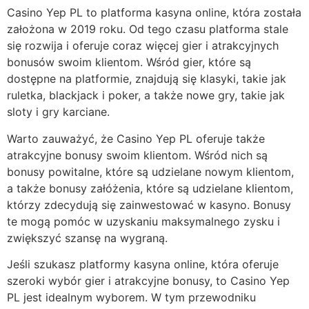
Casino Yep PL to platforma kasyna online, która została
założona w 2019 roku. Od tego czasu platforma stale
się rozwija i oferuje coraz więcej gier i atrakcyjnych
bonusów swoim klientom. Wśród gier, które są
dostępne na platformie, znajdują się klasyki, takie jak
ruletka, blackjack i poker, a także nowe gry, takie jak
sloty i gry karciane.
Warto zauważyć, że Casino Yep PL oferuje także
atrakcyjne bonusy swoim klientom. Wśród nich są
bonusy powitalne, które są udzielane nowym klientom,
a także bonusy załóżenia, które są udzielane klientom,
którzy zdecydują się zainwestować w kasyno. Bonusy
te mogą pomóc w uzyskaniu maksymalnego zysku i
zwiększyć szansę na wygraną.
Jeśli szukasz platformy kasyna online, która oferuje
szeroki wybór gier i atrakcyjne bonusy, to Casino Yep
PL jest idealnym wyborem. W tym przewodniku