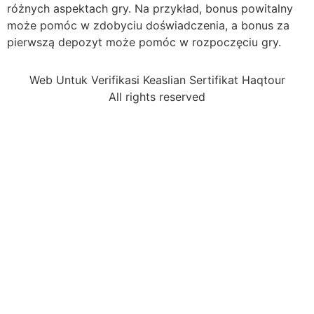
różnych aspektach gry. Na przykład, bonus powitalny
może pomóc w zdobyciu doświadczenia, a bonus za
pierwszą depozyt może pomóc w rozpoczęciu gry.
Web Untuk Verifikasi Keaslian Sertifikat Haqtour
All rights reserved