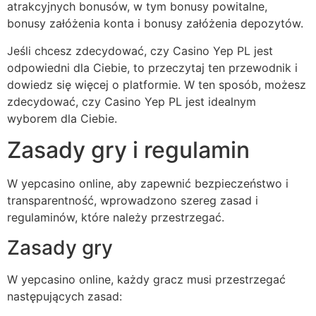
atrakcyjnych bonusów, w tym bonusy powitalne,
bonusy załóżenia konta i bonusy załóżenia depozytów.
Jeśli chcesz zdecydować, czy Casino Yep PL jest
odpowiedni dla Ciebie, to przeczytaj ten przewodnik i
dowiedz się więcej o platformie. W ten sposób, możesz
zdecydować, czy Casino Yep PL jest idealnym
wyborem dla Ciebie.
Zasady gry i regulamin
W yepcasino online, aby zapewnić bezpieczeństwo i
transparentność, wprowadzono szereg zasad i
regulaminów, które należy przestrzegać.
Zasady gry
W yepcasino online, każdy gracz musi przestrzegać
następujących zasad: