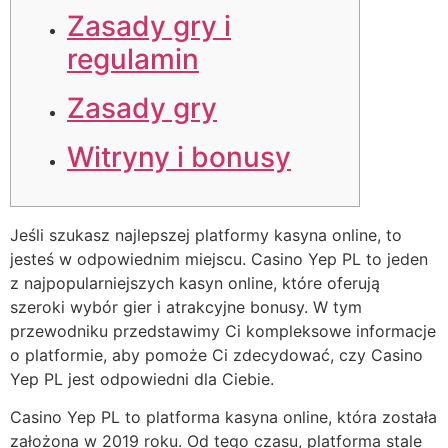
Zasady gry i
regulamin
Zasady gry
Witryny i bonusy
Jeśli szukasz najlepszej platformy kasyna online, to
jesteś w odpowiednim miejscu. Casino Yep PL to jeden
z najpopularniejszych kasyn online, które oferują
szeroki wybór gier i atrakcyjne bonusy. W tym
przewodniku przedstawimy Ci kompleksowe informacje
o platformie, aby pomoże Ci zdecydować, czy Casino
Yep PL jest odpowiedni dla Ciebie.
Casino Yep PL to platforma kasyna online, która została
założona w 2019 roku. Od tego czasu, platforma stale