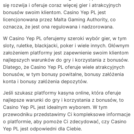
się rozwija i oferuje coraz więcej gier i atrakcyjnych
bonusów swoim klientom. Casino Yep PL jest
licencjonowana przez Malta Gaming Authority, co
oznacza, że jest ona regulowana i nadzorowana.
W Casino Yep PL oferujemy szeroki wybór gier, w tym
sloty, ruletke, blackjacki, poker i wiele innych. Głównym
założeniem platformy jest zapewnienie swoim klientom
najlepszych warunków do gry i korzystania z bonusów.
Dlatego, że Casino Yep PL oferuje wiele atrakcyjnych
bonusów, w tym bonusy powitalne, bonusy załóżenia
konta i bonusy załóżenia depozytów.
Jeśli szukasz platformy kasyna online, która oferuje
najlepsze warunki do gry i korzystania z bonusów, to
Casino Yep PL jest idealnym wyborem. W tym
przewodniku przedstawimy Ci kompleksowe informacje
o platformie, aby pomoże Ci zdecydować, czy Casino
Yep PL jest odpowiedni dla Ciebie.