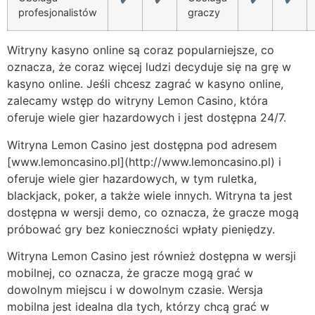
profesjonalistów
graczy
Witryny kasyno online są coraz popularniejsze, co
oznacza, że coraz więcej ludzi decyduje się na grę w
kasyno online. Jeśli chcesz zagrać w kasyno online,
zalecamy wstęp do witryny Lemon Casino, która
oferuje wiele gier hazardowych i jest dostępna 24/7.
Witryna Lemon Casino jest dostępna pod adresem
[www.lemoncasino.pl](http://www.lemoncasino.pl) i
oferuje wiele gier hazardowych, w tym ruletka,
blackjack, poker, a także wiele innych. Witryna ta jest
dostępna w wersji demo, co oznacza, że gracze mogą
próbować gry bez konieczności wpłaty pieniędzy.
Witryna Lemon Casino jest również dostępna w wersji
mobilnej, co oznacza, że gracze mogą grać w
dowolnym miejscu i w dowolnym czasie. Wersja
mobilna jest idealna dla tych, którzy chcą grać w