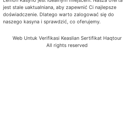
Lemon Kasyno jest idealnym miejscem. Nasza oferta
jest stale uaktualniana, aby zapewnić Ci najlepsze
doświadczenie. Dlatego warto zalogować się do
naszego kasyna i sprawdzić, co oferujemy.
Web Untuk Verifikasi Keaslian Sertifikat Haqtour
All rights reserved