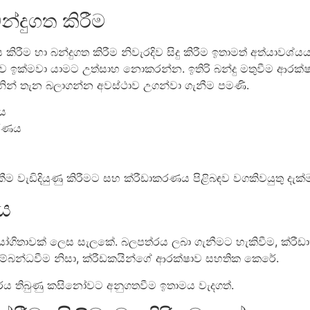
්දුගත කිරීම
රීම හා බන්දුගත කිරීම නිවැරදිව සිදු කිරීම ඉතාමත් අත්යාවශ්
ව ඉක්මවා යාමට උත්සාහ නොකරන්න. ඉතිරි බන්දු මතුවීම ආරක්ෂ
න් තැන බලාගන්න අවස්ථාව උගන්වා ගැනීම පමණි.
ණය
කරණය
කීම වැඩිදියුණු කිරීමට සහ ක්රීඩාකරණය පිළිබඳව වගකිවයුතු දැක
ය
ගිතාවක් ලෙස සැලකේ. බලපත්රය ලබා ගැනීමට හැකිවීම, ක්රීඩාකර
්බන්ධවීම නිසා, ක්රීඩකයින්ගේ ආරක්ෂාව සහතික කෙරේ.
රය තිබුණු කසිනෝවට අනුගතවීම ඉතාමය වැදගත්.