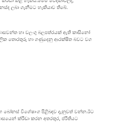
 ක්රීඩා කළ හැකිය.මෙම වේදිකාවලදී,
නස්ද ලබා ගැනීමට හැකියාව තිබේ.
ශ්වාසවන්ත හා වලංගු බලපත්රයක් ඇති කාසිනෝ
ද්ගලික තොරතුරු හා ගණුදෙනු ආරක්ෂිත බවට වග
 සහ බෝනස් විශේෂාංග පිළිබඳව දැනුවත් වන්න.ඊට
ාසයෙන් ක්රීඩා කරන අතරතුර, ප්රීතියට