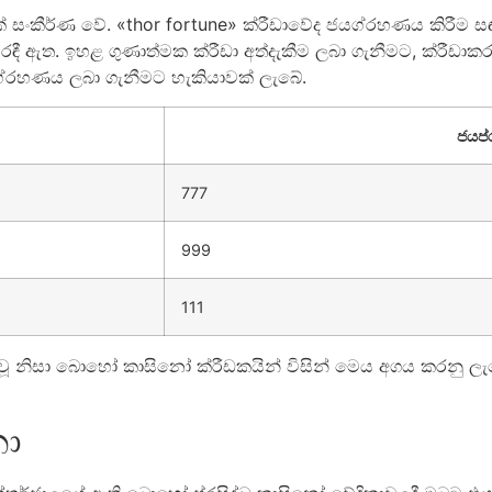
සංකීර්ණ වේ. «thor fortune» ක්රීඩාවේද ජයග්රහණය කිරීම සඳ
ී ඇත. ඉහළ ගුණාත්මක ක්රීඩා අත්දැකීම ලබා ගැනීමට, ක්රීඩාකර
ජයග්රහණය ලබා ගැනීමට හැකියාවක් ලැබේ.
ජයප්
777
999
111
වූ නිසා බොහෝ කාසිනෝ ක්රීඩකයින් විසින් මෙය අගය කරනු ලැ
කා