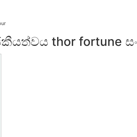
our
ීයත්වය thor fortune සංධ