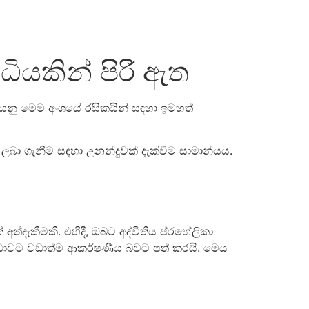
ියකින් පිරී ඇත
 යනු මෙම අංශයේ රසිකයින් සඳහා ඉමහත්
 ලබා ගැනීම සඳහා උනන්දුවක් දැක්වීම සාමාන්යය.
ත්දැකීමකි. එහිදී, ඔබට අද්විතීය ප්රහේලිකා
ක්රීඩාවට වඩාත්ම ආකර්ෂණීය බවට පත් කරයි. මෙය