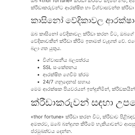
ඔබ «thor fortune» ක්රීඩා කිරීමට කැමති නම්,
ක්රීඩාකරුවන්ට ආරක්ෂිත හා විශ්වාසවන්ත ක්රීඩ
කාසිනෝ වේදිකාවල ආරක්ෂ
ඔබ කාසිනෝ වේදිකාවල ක්රීඩා කරන විට, ඔබගේ පු
වේදිකාවකින් ක්රීඩා කිරීම ඉතාමත් වැදගත් වේ.
බලා ගත යුතුය.
විශ්වාසනීය බලපත්රය
SSL සංකේතනය
ආරක්ෂිත ගෙවීම් ක්රම
24/7 ගනුදෙනස් සහාය
මෙම ආරක්ෂක පියවරයන් ඉන්දුනිමින්, ක්රීඩකයින්
ක්රීඩාකරුවන් සඳහා උපද
«thor fortune» ක්රීඩා කරන විට, ක්රීඩාව පිළිබ
අමතරව, ඔබේ බන්දුගත කිරීමේ හැකියාවන්ට ආපසු 
ප්රමුඛත්වය දෙන්න.