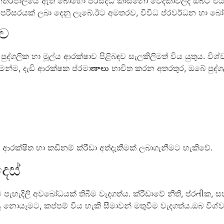
 අන්තර්ජාලයේ ඇති බොහෝ ප්රසිද්ධ කාසිනෝ වේදිකාවලදී ඔබට එය
ා පරිසරයක් ලබා දෙනු ලැබේ.ඊට අමතරව, විවිධ ප්රවර්ධන හා බෝ
ාව
ද්ගලික හා මූල්ය ආරක්ෂාව පිළිබඳව සැලකිලිමත් විය යුතුය. වි
 එමෙන්ම, දැඩි ආරක්ෂක ප්රමාణాలు භාවිත කරන අතරතුර, ඔබේ පු
 ආරක්ෂිත හා කඩිනම් ක්රීඩා අත්දැකීමක් ලබාගැනීමට හැකිවේ.
ෙස්
ඳව පැහැදිලි අවබෝධයක් තිබීම වැදගත්ය. ක්රීඩාවේ නීති, ප්රતીක,
නොයෑමට, කප්පම් විය හැකි සීමාවන් මතුවීම වැදගත්ය.ඔබ විශ්ව