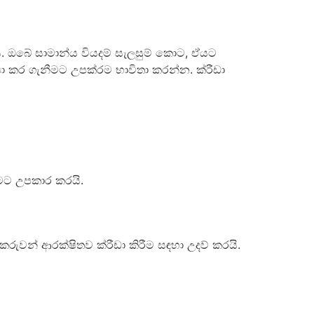
යය. ඔබේ සාමාන්ය වියදම් සැලසුම් කොට, ඒයට
ා කර ගැනීමට උපක්රම භාවිතා කරන්න. ක්රීඩා
්මට උපකාර කරයි.
ුවන් ආරක්ෂිතව ක්රීඩා කිරීම සඳහා උදව් කරයි.